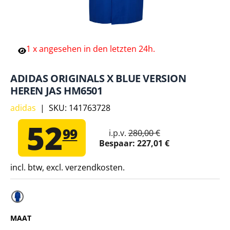
1
x
angesehen
in
den
letzten
24h.
ADIDAS ORIGINALS X BLUE VERSION
HEREN JAS HM6501
adidas
|
SKU:
141763728
52
99
i.p.v.
280,00 €
Bespaar:
227,01 €
incl. btw, excl. verzendkosten.
MAAT