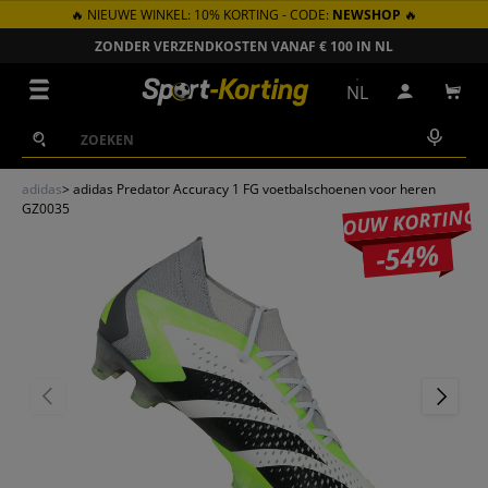
🔥 NIEUWE WINKEL: 10% KORTING - CODE:
NEWSHOP
🔥
GA NAAR INHOUD
ZONDER VERZENDKOSTEN VANAF € 100 IN NL
Menu
NL
Inloggen
Win
Zoeken
Zoeken
adidas
>
adidas Predator Accuracy 1 FG voetbalschoenen voor heren
GZ0035
JOUW KORTING
-54%
VORIGE
VOLGEN