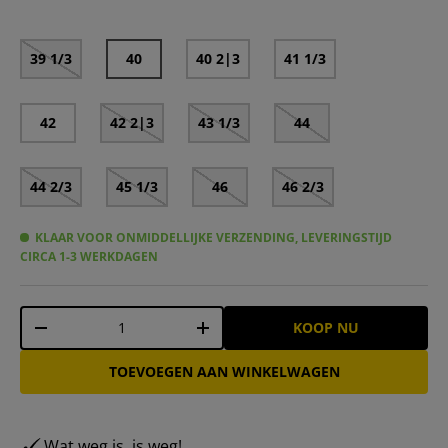
39 1/3
40
40 2|3
41 1/3
42
42 2|3
43 1/3
44
44 2/3
45 1/3
46
46 2/3
KLAAR VOOR ONMIDDELLIJKE VERZENDING, LEVERINGSTIJD
CIRCA 1-3 WERKDAGEN
Aantal
KOOP NU
-
+
TOEVOEGEN AAN WINKELWAGEN
Wat weg is, is weg!