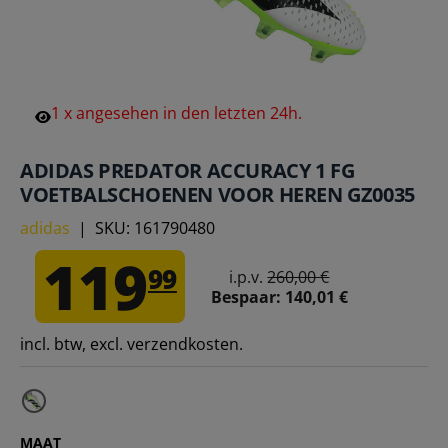
1
x
angesehen
in
den
letzten
24h.
ADIDAS PREDATOR ACCURACY 1 FG
VOETBALSCHOENEN VOOR HEREN GZ0035
adidas
|
SKU:
161790480
119
99
i.p.v.
260,00 €
Bespaar:
140,01 €
incl. btw, excl. verzendkosten.
MAAT