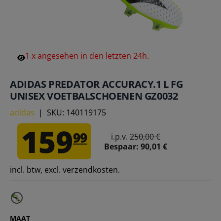
1
x
angesehen
in
den
letzten
24h.
ADIDAS PREDATOR ACCURACY.1 L FG
UNISEX VOETBALSCHOENEN GZ0032
adidas
|
SKU:
140119175
159
99
i.p.v.
250,00 €
Bespaar:
90,01 €
incl. btw, excl. verzendkosten.
MAAT