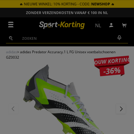
🔥 NIEUWE WINKEL: 10% KORTING - CODE:
NEWSHOP
🔥
GA NAAR INHOUD
ZONDER VERZENDKOSTEN VANAF € 100 IN NL
Menu
NL
Inloggen
Win
Zoeken
Zoeken
adidas
>
adidas Predator Accuracy.1 L FG Unisex voetbalschoenen
GZ0032
JOUW KORTING
-36%
VORIGE
VOLGEN