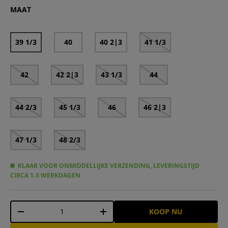
MAAT
39 1/3
40
40 2|3
41 1/3
42
42 2|3
43 1/3
44
44 2/3
45 1/3
46
46 2|3
47 1/3
48 2/3
KLAAR VOOR ONMIDDELLIJKE VERZENDING, LEVERINGSTIJD
CIRCA 1-3 WERKDAGEN
Aantal
KOOP NU
-
+