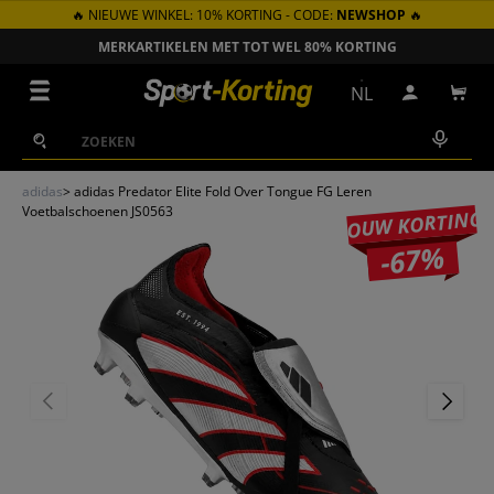
🔥 NIEUWE WINKEL: 10% KORTING - CODE:
NEWSHOP
🔥
GA NAAR INHOUD
MERKARTIKELEN MET TOT WEL 80% KORTING
Menu
NL
Inloggen
Win
Zoeken
Zoeken
adidas
>
adidas Predator Elite Fold Over Tongue FG Leren
Voetbalschoenen JS0563
JOUW KORTING
-67%
VORIGE
VOLGEN