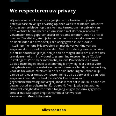
We respecteren uw privacy
Wij gebruiken cookies en soortgelijke technologieën om je een
betrouwbare en veilige ervaring op onze website te bieden, om extra
functies aan te bieden op basis van uw keuzes, om het gebruik van
onze website te analyseren en om samen met derden gegevens te
verzamelen om u gepersonaliseerde reclame te tonen. Door op "Alles
SOCIALE MEDIA
toestaan" te klikken, stem je in met het gebruik van alle cookies voor
de doeleinden die afzonderlijk zijn aangegeven in de "Cookie-
instellingen" en ons Privacybeleid en met de verwerking van uw
Facebook
Instagram
WhatsApp
TikTok
Twitter
YouTube
gegevens door ons of door derden. Met uitzondering van de cookies
die strikt noodzakelijk zijn, heb je ook de mogelijkheid om alle cookies
te weigeren, of om individueel toestemming te geven in de "Cookie-
instellingen". Voor meer informatie, zie ons Privacybeleid en onze
APPS
Cookie-instellingen. Jouw toestemming is vrijwillig, niet vereist voor
het gebruik van onze website en je kunt deze te allen tijde met werking
voor de toekomst intrekken in de "Cookie-instellingen". Afhankelijk
van de aanbieder omvat uw toestemming ook de verwerking van jouw
gegevens in een derde land (bv. de VS). Een niveau van
gegevensbescherming dat vergelijkbaar is met dat in de EU is daar niet
gewaarborgd en volgens het Europees Hof van Justitie bestaat het
risico dat veiligheidsautoriteiten toegang krijgen tot jouw gegevens
zonder dat daartegen enig rechtsmiddel kan worden
aangewend.
Meer informatie
Copyright © 2026 Sportspar GmbH, Gustav-Adolf-Ring 7, 04838 Eilenburg
GER - Alle rechten voorbehouden
Alles toestaan
*Alle prijzen incl. wettelijke btw excl. verzendingskosten en eventueel