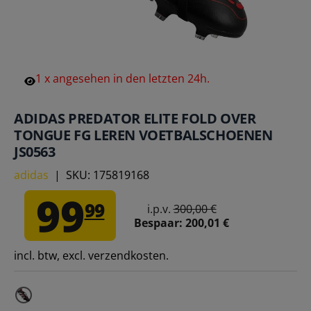
1
x
angesehen
in
den
letzten
24h.
ADIDAS PREDATOR ELITE FOLD OVER
TONGUE FG LEREN VOETBALSCHOENEN
JS0563
adidas
|
SKU:
175819168
99
99
i.p.v.
300,00 €
Bespaar:
200,01 €
incl. btw, excl. verzendkosten.