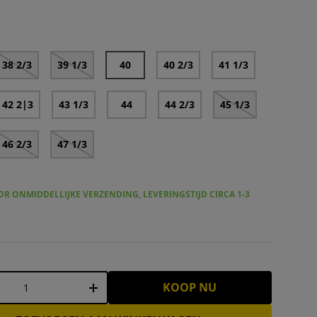
idas Predator League AG Voetbalschoenen voor heren IF63
adidas Predator League FG / MG voetbalschoenen voo
adidas Predator League TF Heren Multinokken
38 2/3
39 1/3
40
40 2/3
41 1/3
42 2|3
43 1/3
44
44 2/3
45 1/3
46 2/3
47 1/3
R ONMIDDELLIJKE VERZENDING, LEVERINGSTIJD CIRCA 1-3
KOOP NU
+