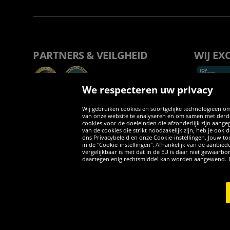
PARTNERS & VEILGHEID
WIJ EX
We respecteren uw privacy
Wij gebruiken cookies en soortgelijke technologieën om
van onze website te analyseren en om samen met derden
cookies voor de doeleinden die afzonderlijk zijn aang
van de cookies die strikt noodzakelijk zijn, heb je ook
ons Privacybeleid en onze Cookie-instellingen. Jouw toe
in de "Cookie-instellingen". Afhankelijk van de aanbi
vergelijkbaar is met dat in de EU is daar niet gewaarbo
daartegen enig rechtsmiddel kan worden aangewend.
Copyright © 2026 Sportspar GmbH, Gustav-Adolf-Ring 7, 04838 Eilen
*Alle prijzen incl. wettelijke btw excl. verzendingskosten en eventue
inclusief btw