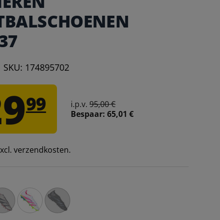
HEREN
TBALSCHOENEN
37
|
SKU:
174895702
29
99
i.p.v.
95,00 €
Bespaar:
65,01 €
 excl. verzendkosten.