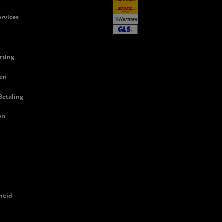
rvices
rting
en
Betaling
en
heid