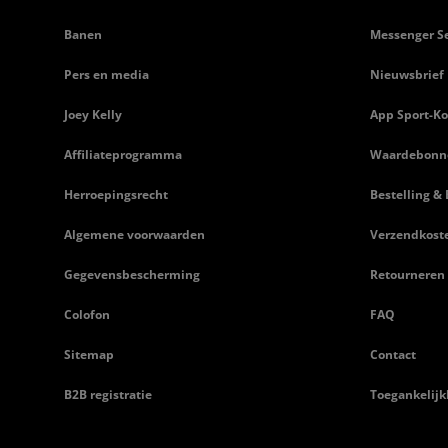
Banen
Messenger Se
Pers en media
Nieuwsbrief
Joey Kelly
App Sport-Ko
Affiliateprogramma
Waardebonn
Herroepingsrecht
Bestelling & 
Algemene voorwaarden
Verzendkost
Gegevensbescherming
Retourneren
Colofon
FAQ
Sitemap
Contact
B2B registratie
Toegankelijk