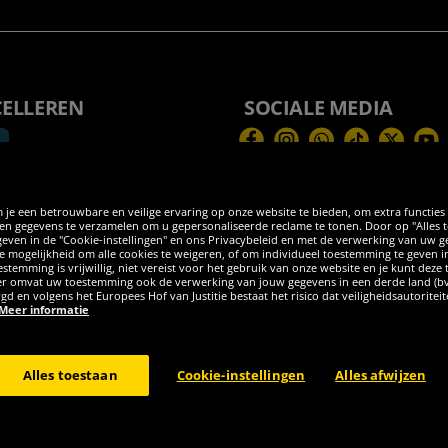
CELLEREN
SOCIALE MEDIA
Facebook
Instagram
WhatsApp
TikTok
Twitter
You
 je een betrouwbare en veilige ervaring op onze website te bieden, om extra functies
 gegevens te verzamelen om u gepersonaliseerde reclame te tonen. Door op "Alles toes
egeven in de "Cookie-instellingen" en ons Privacybeleid en met de verwerking van uw
 de mogelijkheid om alle cookies te weigeren, of om individueel toestemming te geven i
stemming is vrijwillig, niet vereist voor het gebruik van onze website en je kunt deze
eder omvat uw toestemming ook de verwerking van jouw gegevens in een derde land (b
rgd en volgens het Europees Hof van Justitie bestaat het risico dat veiligheidsautorite
Meer informatie
burg GER - Alle rechten voorbehouden
Alles toestaan
Cookie-instellingen
Alles afwijzen
el kosten voor levering ter plaatse, tenzij anderszins beschreven. 1Huidige of ee