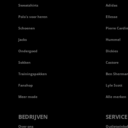
Sweatshirts
Adidas
Polo's voor heren
Ellesse
Schoenen
Pierre Cardi
Jacks
Hummel
Ondergoed
Dickies
Sokken
Castore
Trainingspakken
Ben Sherma
Fanshop
Lyle Scott
Meer mode
Alle merken
BEDRIJVEN
SERVICE
Over ons
Outletwinke