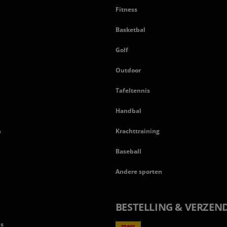
Fitness
Basketbal
n
Golf
Outdoor
Tafeltennis
Handbal
n
Krachttraining
Baseball
Andere sporten
BESTELLING & VERZEN
ls