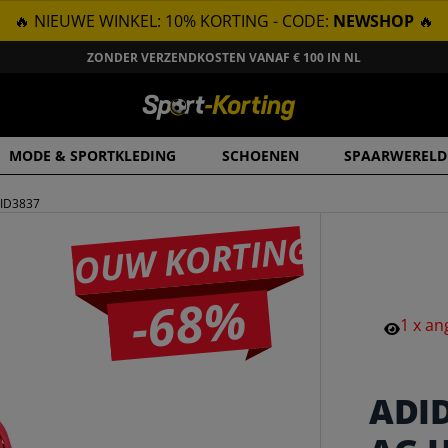
🔥 NIEUWE WINKEL: 10% KORTING - CODE:
NEWSHOP
🔥
ZONDER VERZENDKOSTEN VANAF € 100 IN NL
MODE & SPORTKLEDING
SCHOENEN
SPAARWERELD
 ID3837
JOUW KORTING
-68%
1
x
an
ADI