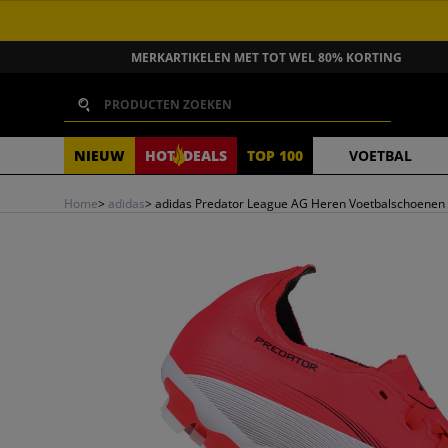
GA NAAR INHOUD
MERKARTIKELEN MET TOT WEL 80% KORTING
Zoeken
NIEUW
HOT
DEALS
TOP 100
VOETBAL
Home
>
adidas
>
adidas Predator League AG Heren Voetbalschoenen