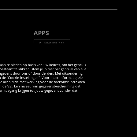
APPS
Tube
 aan te bieden op basis van uw keuzes, om het gebruik
taan" te klikken, stem je in met het gebruik van alle
 gegevens door ons of door derden. Met uitzondering
n de "Cookie-instellingen". Voor meer informatie, zie
 te allen tijde met werking voor de toekomst intrekken
v. de VS). Een niveau van gegevensbescherming dat
iten toegang krijgen tot jouw gegevens zonder dat
ANNULERING
rdere aanbevolen verkoopprijs van de fabrikant