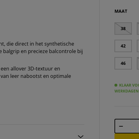
ad
MAAT
38
t, die direct in het synthetische
42
 balgrip en precieze balcontrole bij
46
 een allover 3D-textuur en
 van leer nabootst en optimale
KLAAR VOO
WERKDAGEN
Aantal
-