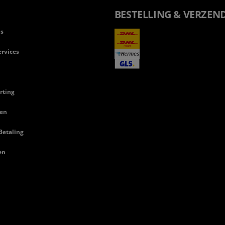
BESTELLING & VERZEN
ls
rvices
rting
en
Betaling
en