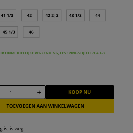
41 1/3
42
42 2|3
43 1/3
44
45 1/3
46
R ONMIDDELLIJKE VERZENDING, LEVERINGSTIJD CIRCA 1-3
KOOP NU
+
TOEVOEGEN AAN WINKELWAGEN
 is, is weg!