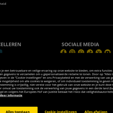
heid
CELLEREN
SOCIALE MEDIA
Facebook
Instagram
WhatsApp
TikTok
Twitter
You
 je een betrouwbare en veilige ervaring op onze website te bieden, om extra functies
 gegevens te verzamelen om u gepersonaliseerde reclame te tonen. Door op "Alles toes
egeven in de "Cookie-instellingen" en ons Privacybeleid en met de verwerking van uw
 de mogelijkheid om alle cookies te weigeren, of om individueel toestemming te geven i
stemming is vrijwillig, niet vereist voor het gebruik van onze website en je kunt deze
eder omvat uw toestemming ook de verwerking van jouw gegevens in een derde land (b
rgd en volgens het Europees Hof van Justitie bestaat het risico dat veiligheidsautorite
Meer informatie
burg GER - Alle rechten voorbehouden
Alles toestaan
Cookie-instellingen
Alles afwijzen