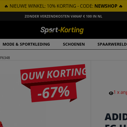
🔥 NIEUWE WINKEL: 10% KORTING - CODE:
NEWSHOP
🔥
ZONDER VERZENDKOSTEN VANAF € 100 IN NL
MODE & SPORTKLEDING
SCHOENEN
SPAARWERELD
IF6348
JOUW KORTING
-67%
1
x
an
ADI