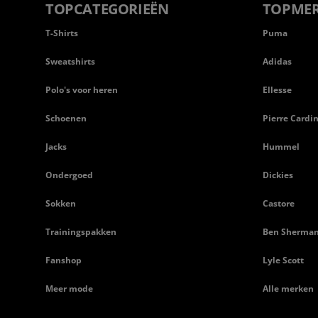
TOPCATEGORIEËN
TOPME
T-Shirts
Puma
Sweatshirts
Adidas
Polo's voor heren
Ellesse
Schoenen
Pierre Cardi
Jacks
Hummel
Ondergoed
Dickies
Sokken
Castore
Trainingspakken
Ben Sherma
Fanshop
Lyle Scott
Meer mode
Alle merken