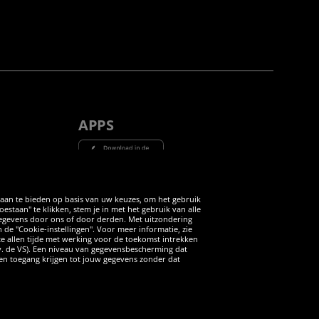
APPS
Tube
 aan te bieden op basis van uw keuzes, om het gebruik
taan" te klikken, stem je in met het gebruik van alle
 gegevens door ons of door derden. Met uitzondering
n de "Cookie-instellingen". Voor meer informatie, zie
 te allen tijde met werking voor de toekomst intrekken
v. de VS). Een niveau van gegevensbescherming dat
iten toegang krijgen tot jouw gegevens zonder dat
ANNULERING