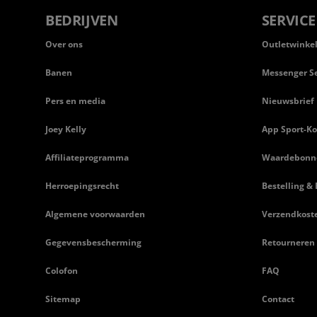
BEDRIJVEN
SERVICE
Over ons
Outletwinke
Banen
Messenger Se
Pers en media
Nieuwsbrief
Joey Kelly
App Sport-Ko
Affiliateprogramma
Waardebonn
Herroepingsrecht
Bestelling & 
Algemene voorwaarden
Verzendkost
Gegevensbescherming
Retourneren
Colofon
FAQ
Sitemap
Contact