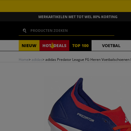
GA NAAR INHOUD
MERKARTIKELEN MET TOT WEL 80% KORTING
Zoeken
NIEUW
HOT
DEALS
TOP 100
VOETBAL
Home
>
adidas
>
adidas Predator League FG Heren Voetbalschoenen 