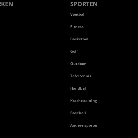
RKEN
SPORTEN
Voetbal
Fitness
Basketbal
n
Golf
Outdoor
Tafeltennis
Handbal
n
Krachttraining
Baseball
Andere sporten