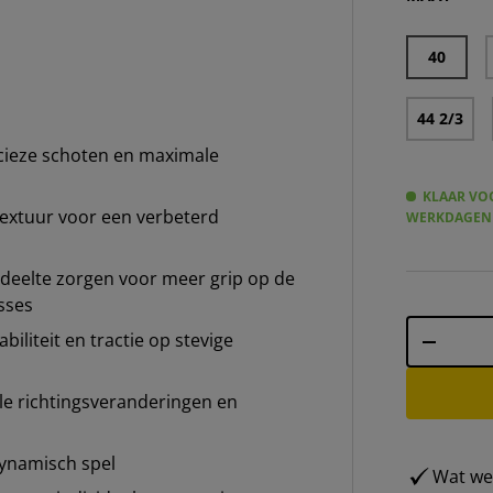
40
44 2/3
ieze schoten en maximale
KLAAR VOO
extuur voor een verbeterd
WERKDAGEN
edeelte zorgen voor meer grip op de
sses
Aantal
biliteit en tractie op stevige
-
le richtingsveranderingen en
dynamisch spel
Wat weg