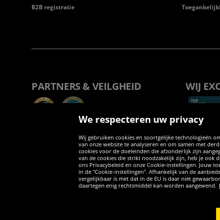
B2B registratie
Toegankelijk
PARTNERS & VEILGHEID
WIJ EX
We respecteren uw privacy
Wij gebruiken cookies en soortgelijke technologieën om
van onze website te analyseren en om samen met derden
cookies voor de doeleinden die afzonderlijk zijn aang
van de cookies die strikt noodzakelijk zijn, heb je ook
ons Privacybeleid en onze Cookie-instellingen. Jouw toe
in de "Cookie-instellingen". Afhankelijk van de aanbi
vergelijkbaar is met dat in de EU is daar niet gewaarbo
daartegen enig rechtsmiddel kan worden aangewend.
Copyright © 2026 Sportspar GmbH, Gustav-Adolf-Ring 7, 04838 Eilen