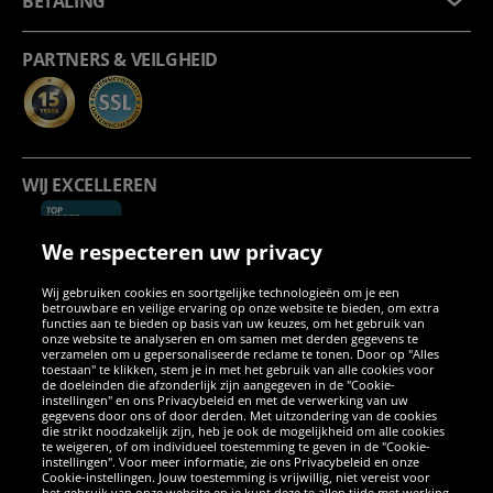
BETALING
PARTNERS & VEILGHEID
WIJ EXCELLEREN
We respecteren uw privacy
Wij gebruiken cookies en soortgelijke technologieën om je een
betrouwbare en veilige ervaring op onze website te bieden, om extra
functies aan te bieden op basis van uw keuzes, om het gebruik van
onze website te analyseren en om samen met derden gegevens te
verzamelen om u gepersonaliseerde reclame te tonen. Door op "Alles
SOCIALE MEDIA
toestaan" te klikken, stem je in met het gebruik van alle cookies voor
de doeleinden die afzonderlijk zijn aangegeven in de "Cookie-
instellingen" en ons Privacybeleid en met de verwerking van uw
Facebook
Instagram
WhatsApp
TikTok
Twitter
YouTube
gegevens door ons of door derden. Met uitzondering van de cookies
die strikt noodzakelijk zijn, heb je ook de mogelijkheid om alle cookies
te weigeren, of om individueel toestemming te geven in de "Cookie-
instellingen". Voor meer informatie, zie ons Privacybeleid en onze
APPS
Cookie-instellingen. Jouw toestemming is vrijwillig, niet vereist voor
het gebruik van onze website en je kunt deze te allen tijde met werking