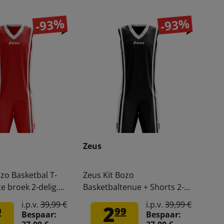
-93%
-93%
Zeus
ozo Basketbal T-
Zeus Kit Bozo
te broek 2-delig.
Basketbaltenue + Shorts 2-
delig. zwart/wit
i.p.v.
39,99 €
i.p.v.
39,99 €
2
9
99
Bespaar:
Bespaar: