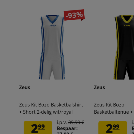
-93%
Zeus
Zeus
Zeus Kit Bozo Basketbalshirt
Zeus Kit Bozo
+ Short 2-delig wit/royal
Basketbaltenue + 
delig Zwart/geel
i.p.v.
39,99 €
i
2
2
99
99
Bespaar: