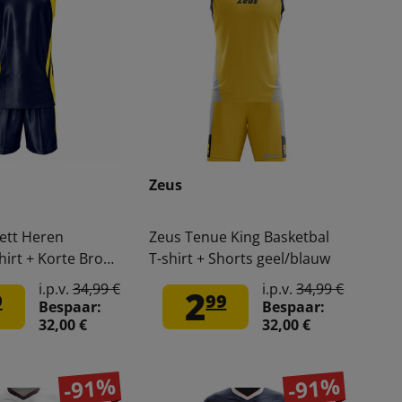
Zeus
aett Heren
Zeus Tenue King Basketbal
hirt + Korte Broek
T-shirt + Shorts geel/blauw
r
i.p.v.
34,99 €
i.p.v.
34,99 €
2
9
99
Bespaar:
Bespaar:
32,00 €
32,00 €
-91%
-91%