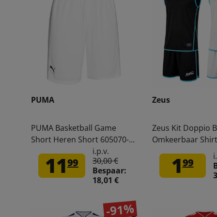
PUMA
Zeus
PUMA Basketball Game
Zeus Kit Doppio 
Short Heren Short 605070-
Omkeerbaar Shirt
02
Broek zwart/wit
i.p.v.
i
11
1
30,00 €
99
99
Bespaar:
3
18,01 €
-91%