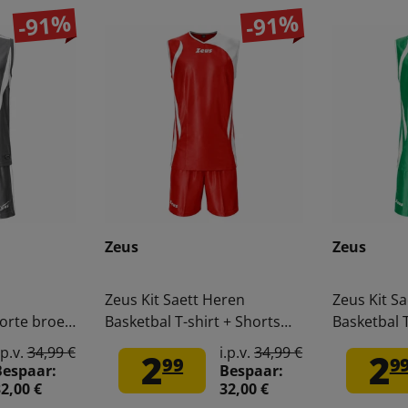
-91%
-91%
Zeus
Zeus
Zeus Kit Saett Heren
Zeus Kit S
korte broek
Basketbal T-shirt + Shorts
Basketbal T
rood/wit
groen/wit
.p.v.
34,99 €
i.p.v.
34,99 €
2
2
99
9
Bespaar:
Bespaar:
2,00 €
32,00 €