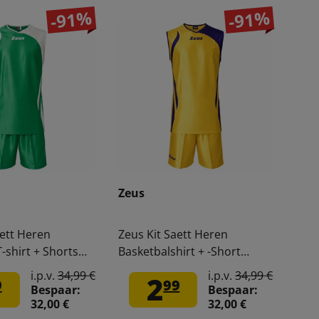
-91%
-91%
Zeus
aett Heren
Zeus Kit Saett Heren
-shirt + Shorts
Basketbalshirt + -Short
geel/blauw
i.p.v.
34,99 €
i.p.v.
34,99 €
2
9
99
Bespaar:
Bespaar:
32,00 €
32,00 €