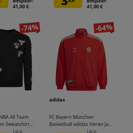
3
Bespaar:
Bespaar:
41,00 €
41,00 €
-74%
-64%
adidas
 NBA All Team
FC Bayern München
en Sweatshirt
Basketball adidas Heren Jas
92-908
JD7121
i.p.v.
i.p.v.