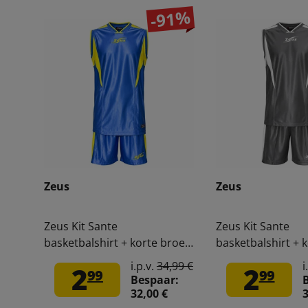
-91%
Zeus
Zeus
Zeus Kit Sante
Zeus Kit Sante
basketbalshirt + korte broek
basketbalshirt + 
koningsblauw/geel
zwart/wit
i.p.v.
34,99 €
i
2
2
99
99
Bespaar:
32,00 €
3