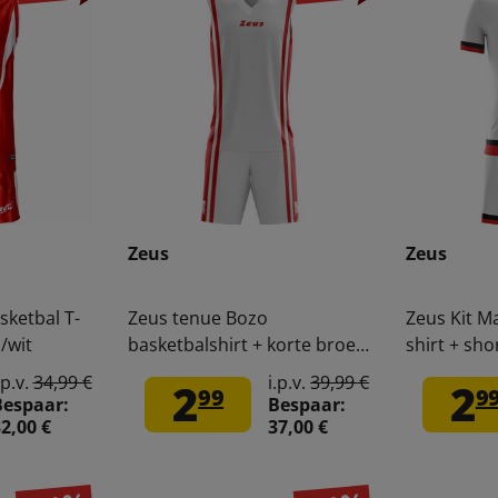
Zeus
Zeus
sketbal T-
Zeus tenue Bozo
Zeus Kit Ma
/wit
basketbalshirt + korte broek
shirt + sho
2-delig wit/rood
.p.v.
34,99 €
i.p.v.
39,99 €
2
2
99
9
Bespaar:
Bespaar:
2,00 €
37,00 €