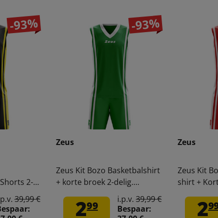
-93%
-93%
Zeus
Zeus
Zeus Kit Bozo Basketbalshirt
Zeus Kit B
Shorts 2-
+ korte broek 2-delig.
shirt + Kor
groen/wit
rood/wit
.p.v.
39,99 €
i.p.v.
39,99 €
2
2
99
9
Bespaar:
Bespaar: