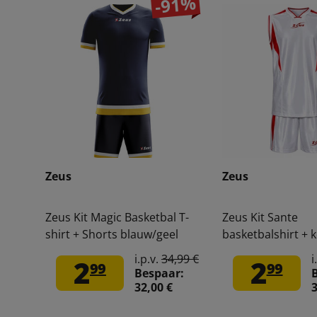
-91%
Zeus
Zeus
Zeus Kit Magic Basketbal T-
Zeus Kit Sante
shirt + Shorts blauw/geel
basketbalshirt + 
wit/rood
i.p.v.
34,99 €
i
2
2
99
99
Bespaar:
32,00 €
3