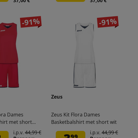
37,00 €
37,00 €
-91%
-91%
Zeus
lora Dames
Zeus Kit Flora Dames
hirt met short
Basketbalshirt met short wit
i.p.v.
44,99 €
i.p.v.
44,99 €
9
99