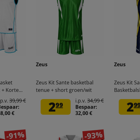
Zeus
Zeus
Basket
Zeus Kit Sante basketbal
Zeus Kit S
 + Korte
tenue + short groen/wit
Basketbals
blauw/fluo
.p.v.
39,99 €
i.p.v.
34,99 €
2
2
99
9
Bespaar:
Bespaar:
8,00 €
32,00 €
-91%
-93%