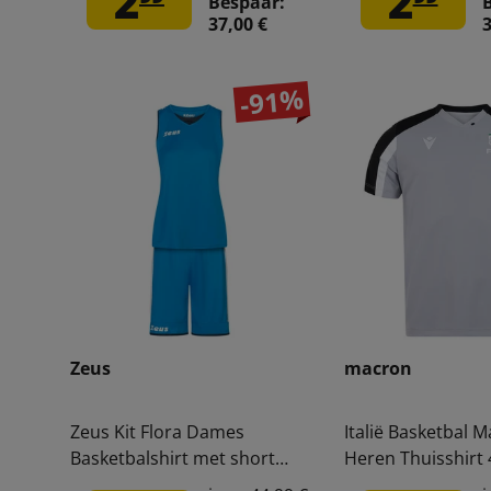
2
2
Bespaar:
37,00 €
3
-91%
Zeus
macron
Zeus Kit Flora Dames
Italië Basketbal 
Basketbalshirt met short
Heren Thuisshirt
royal blue