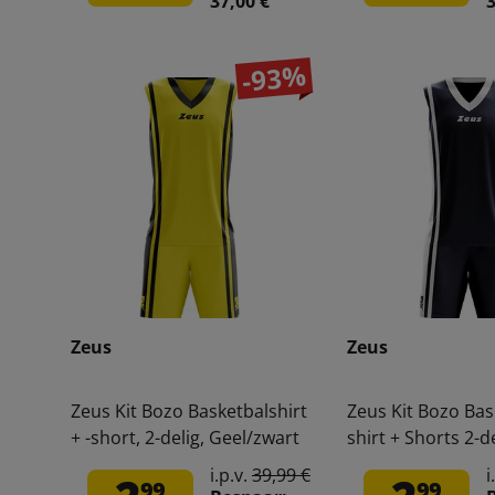
37,00 €
3
-93%
Zeus
Zeus
Zeus Kit Bozo Basketbalshirt
Zeus Kit Bozo Bas
+ -short, 2-delig, Geel/zwart
shirt + Shorts 2-de
Blauw/wit
i.p.v.
39,99 €
i
99
99