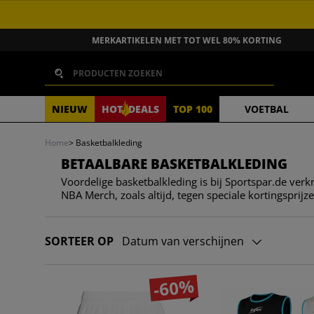
GA NAAR INHOUD
MERKARTIKELEN MET TOT WEL 80% KORTING
Zoeken
NIEUW
HOT
DEALS
TOP 100
VOETBAL
Home
>
Basketbalkleding
BETAALBARE BASKETBALKLEDING
Voordelige basketbalkleding is bij Sportspar.de verk
NBA Merch, zoals altijd, tegen speciale kortingsprijze
SORTEER OP
Datum van verschijnen
-60%