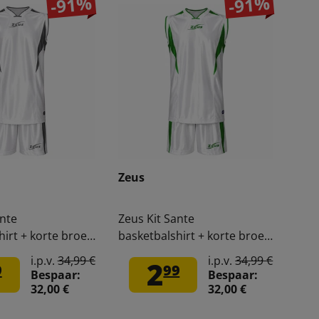
-91%
-91%
Zeus
ante
Zeus Kit Sante
hirt + korte broek
basketbalshirt + korte broek
wit/groen
i.p.v.
34,99 €
i.p.v.
34,99 €
2
9
99
Bespaar:
Bespaar:
32,00 €
32,00 €