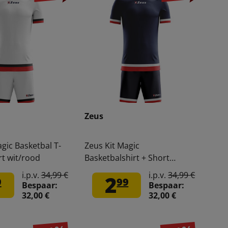
Zeus
gic Basketbal T-
Zeus Kit Magic
rt wit/rood
Basketbalshirt + Short
blauw/rood
i.p.v.
34,99 €
i.p.v.
34,99 €
2
9
99
Bespaar:
Bespaar:
32,00 €
32,00 €