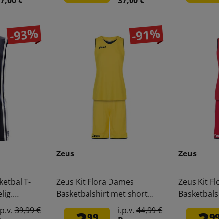
7,00 €
37,00 €
-93%
-91%
Zeus
Zeus
ketbal T-
Zeus Kit Flora Dames
Zeus Kit F
lig.
Basketbalshirt met short
Basketbals
geel
rood
.p.v.
39,99 €
i.p.v.
44,99 €
99
9