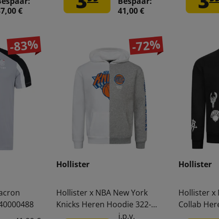
3
3
Bespaar:
Bespaar:
7,00 €
41,00 €
-83%
-72%
Hollister
Hollister
Macron
Hollister x NBA New York
Hollister x
 40000488
Knicks Heren Hoodie 322-
Collab Her
221-1590-105
322-221-15
i.p.v.