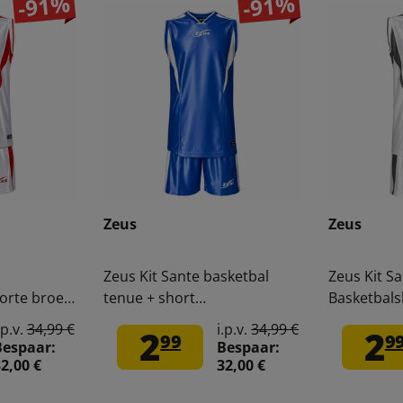
-91%
-91%
Zeus
Zeus
Zeus Kit Sante basketbal
Zeus Kit S
korte broek
tenue + short
Basketbals
koningsblauw/wit
wit/zwart
.p.v.
34,99 €
i.p.v.
34,99 €
2
2
99
9
Bespaar:
Bespaar:
2,00 €
32,00 €