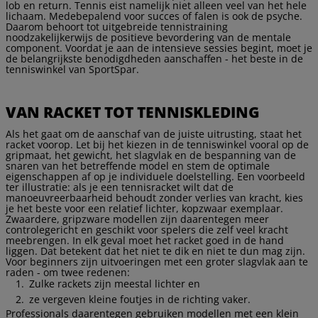
lob en return. Tennis eist namelijk niet alleen veel van het hele
lichaam. Medebepalend voor succes of falen is ook de psyche.
Daarom behoort tot uitgebreide tennistraining
noodzakelijkerwijs de positieve bevordering van de mentale
component. Voordat je aan de intensieve sessies begint, moet je
de belangrijkste benodigdheden aanschaffen - het beste in de
tenniswinkel van SportSpar.
VAN RACKET TOT TENNISKLEDING
Als het gaat om de aanschaf van de juiste uitrusting, staat het
racket voorop. Let bij het kiezen in de tenniswinkel vooral op de
gripmaat, het gewicht, het slagvlak en de bespanning van de
snaren van het betreffende model en stem de optimale
eigenschappen af op je individuele doelstelling. Een voorbeeld
ter illustratie: als je een tennisracket wilt dat de
manoeuvreerbaarheid behoudt zonder verlies van kracht, kies
je het beste voor een relatief lichter, kopzwaar exemplaar.
Zwaardere, gripzware modellen zijn daarentegen meer
controlegericht en geschikt voor spelers die zelf veel kracht
meebrengen. In elk geval moet het racket goed in de hand
liggen. Dat betekent dat het niet te dik en niet te dun mag zijn.
Voor beginners zijn uitvoeringen met een groter slagvlak aan te
raden - om twee redenen:
Zulke rackets zijn meestal lichter en
ze vergeven kleine foutjes in de richting vaker.
Professionals daarentegen gebruiken modellen met een klein