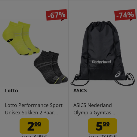
-67%
-74%
Lotto
ASICS
Lotto Performance Sport
ASICS Nederland
Unisex Sokken 2 Paar
Olympia Gymtas
LOTTO005B-VGT-HI PP
3093A046-90NE
2
5
99
99
i.p.v.
8,99 €
i.p.v.
23,00 €