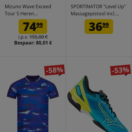
Mizuno Wave Exceed
SPORTINATOR "Level Up"
Tour 5 Heren
Massagepistool incl.
Tennisschoenen
accessoires groen
74
36
99
99
61GC2278-13
i.p.v.
155,00 €
Bespaar:
80,01 €
-58%
-53%