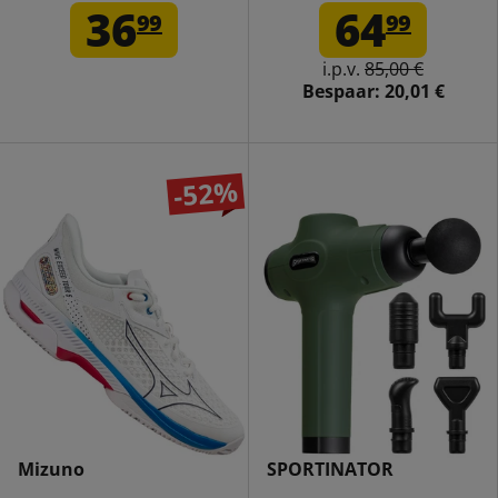
accessoires zwart
Tennisschoenen
36
64
99
99
61GA2140-30
i.p.v.
85,00 €
Bespaar:
20,01 €
-52%
Mizuno
SPORTINATOR