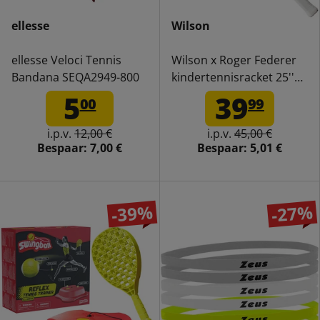
ellesse
Wilson
ellesse Veloci Tennis
Wilson x Roger Federer
Bandana SEQA2949-800
kindertennisracket 25''
WR054310H
5
39
00
99
i.p.v.
12,00 €
i.p.v.
45,00 €
Bespaar:
7,00 €
Bespaar:
5,01 €
-39%
-27%