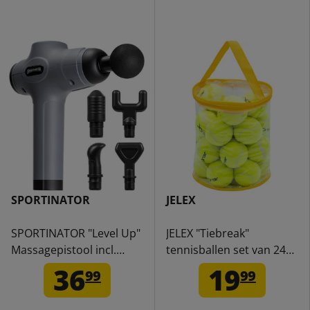
SPORTINATOR
JELEX
SPORTINATOR "Level Up"
JELEX "Tiebreak"
Massagepistool incl.
tennisballen set van 24
accessoires grijs
stuks incl. tas
36
19
99
99