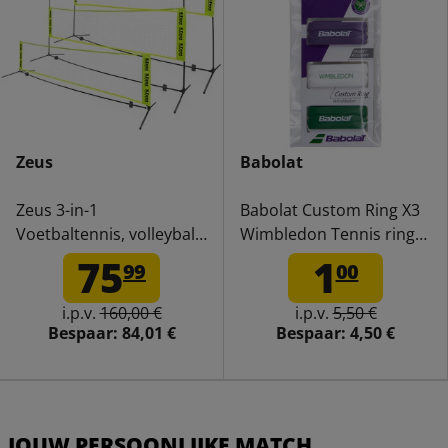
Zeus
Babolat
Zeus 3-in-1
Babolat Custom Ring X3
Voetbaltennis, volleybal
Wimbledon Tennis ring
en badminton net
710028134
75
1
99
00
i.p.v.
160,00 €
i.p.v.
5,50 €
Bespaar:
84,01 €
Bespaar:
4,50 €
JOUW PERSOONLIJKE MATCH