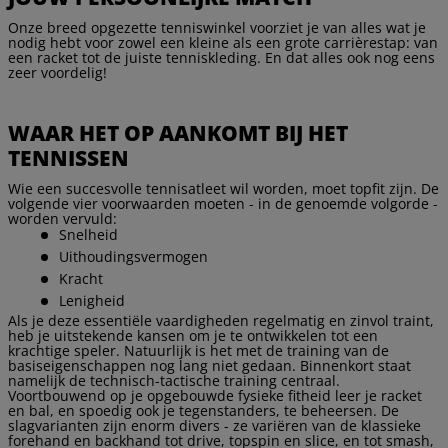
Onze breed opgezette tenniswinkel voorziet je van alles wat je
nodig hebt voor zowel een kleine als een grote carrièrestap: van
een racket tot de juiste tenniskleding. En dat alles ook nog eens
zeer voordelig!
WAAR HET OP AANKOMT BIJ HET
TENNISSEN
Wie een succesvolle tennisatleet wil worden, moet topfit zijn. De
volgende vier voorwaarden moeten - in de genoemde volgorde -
worden vervuld:
Snelheid
Uithoudingsvermogen
Kracht
Lenigheid
Als je deze essentiële vaardigheden regelmatig en zinvol traint,
heb je uitstekende kansen om je te ontwikkelen tot een
krachtige speler. Natuurlijk is het met de training van de
basiseigenschappen nog lang niet gedaan. Binnenkort staat
namelijk de technisch-tactische training centraal.
Voortbouwend op je opgebouwde fysieke fitheid leer je racket
en bal, en spoedig ook je tegenstanders, te beheersen. De
slagvarianten zijn enorm divers - ze variëren van de klassieke
forehand en backhand tot drive, topspin en slice, en tot smash,