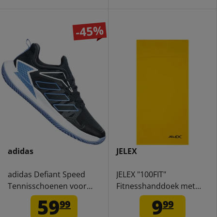
-45%
adidas
JELEX
adidas Defiant Speed
JELEX "100FIT"
Tennisschoenen voor
Fitnesshanddoek met
dames GX7135
ritsvak geel
59
9
99
99