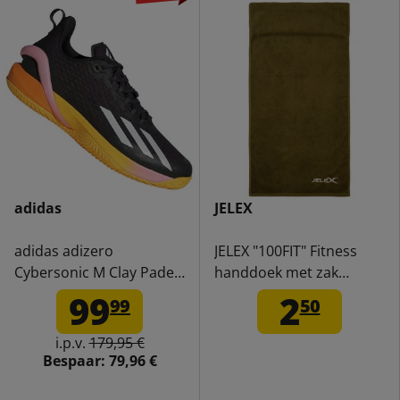
adidas
JELEX
adidas adizero
JELEX "100FIT" Fitness
Cybersonic M Clay Padel
handdoek met zak
Tennisschoenen IF0437
legergroen
99
2
99
50
i.p.v.
179,95 €
Bespaar:
79,96 €