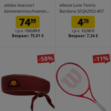
adidas Avacourt
ellesse Lune Tennis
damestennisschoenen
Bandana SEQA2952-807
GX7814
74
4
99
76
i.p.v.
150,00 €
i.p.v.
12,00 €
Bespaar:
75,01 €
Bespaar:
7,24 €
-58%
-11%