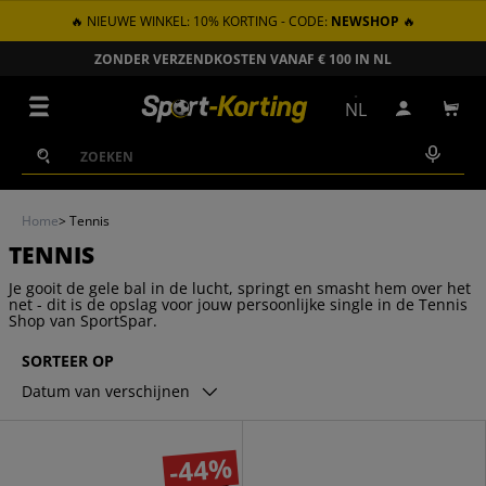
🔥 NIEUWE WINKEL: 10% KORTING - CODE:
NEWSHOP
🔥
GA NAAR INHOUD
ZONDER VERZENDKOSTEN VANAF € 100 IN NL
Menu
NL
Inloggen
Win
Zoeken
Zoeken
Home
>
Tennis
TENNIS
Je gooit de gele bal in de lucht, springt en smasht hem over het
net - dit is de opslag voor jouw persoonlijke single in de Tennis
Shop van SportSpar.
SORTEER OP
Datum van verschijnen
-44%