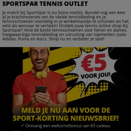
SPORTSPAR TENNIS OUTLET
Je match bij SportSpar is nu bijna voorbij. Bundel nog een keer
al je krachtreserves om de ideale tenniskleding en je
tennisschoenen voordelig in je winkelmandje te schuiven en het
veld als winnaar te verlaten! Ontdek jouw tennis online shop bij
Sportspar! Vind de beste tennisschoenen voor heren en dames,
hoogwaardige tenniskleding en uitrusting van topmerken zoals
Adidas, Puma en Asics. Shop nu en verbeter je spel!