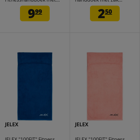
ritsvak oranje
turkoois
9
2
99
50
JELEX
JELEX
JELEX "100FIT" Fitness
JELEX "100FIT" Fitness