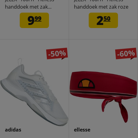
handdoek met zak
handdoek met zak roze
koningsblauw
9
2
99
50
-50%
-60%
adidas
ellesse