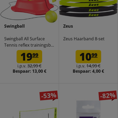
Swingball
Zeus
Swingball All Surface
Zeus Haarband 8-set
Tennis reflex trainingsbal
7288
19
10
99
99
i.p.v.
32,99 €
i.p.v.
14,99 €
Bespaar:
13,00 €
Bespaar:
4,00 €
-53%
-82%