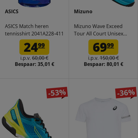
ASICS
Mizuno
ASICS Match heren
Mizuno Wave Exceed
tennisshirt 2041A228-411
Tour All Court Unisex
Tennisschoenen
24
69
99
99
61GA2270-25
i.p.v.
60,00 €
i.p.v.
150,00 €
Bespaar:
35,01 €
Bespaar:
80,01 €
-53%
-36%