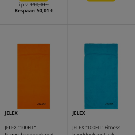
i.p.v.
110,00 €
Bespaar:
50,01 €
JELEX
JELEX
JELEX "100FIT"
JELEX "100FIT" Fitness
Fitnesshanddoek met
handdoek met zak