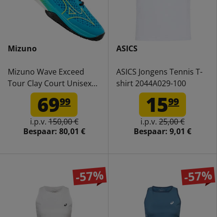
Mizuno
ASICS
Mizuno Wave Exceed
ASICS Jongens Tennis T-
Tour Clay Court Unisex
shirt 2044A029-100
Tennisschoenen
69
15
99
99
61GC2274-25
i.p.v.
150,00 €
i.p.v.
25,00 €
Bespaar:
80,01 €
Bespaar:
9,01 €
-57%
-57%