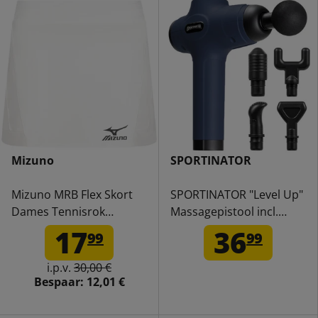
Mizuno
SPORTINATOR
Mizuno MRB Flex Skort
SPORTINATOR "Level Up"
Dames Tennisrok
Massagepistool incl.
K2GB9710U-01
accessoires blauw
17
36
99
99
i.p.v.
30,00 €
Bespaar:
12,01 €