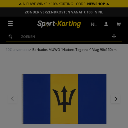
🔥 NIEUWE WINKEL: 10% KORTING - CODE:
NEWSHOP
🔥
GA NAAR INHOUD
ZONDER VERZENDKOSTEN VANAF € 100 IN NL
Menu
NL
Inloggen
Win
Zoeken
Zoeken
10€ uitverkoop
>
Barbados MUWO "Nations Together" Vlag 90x150cm
VORIGE
VOLGEN