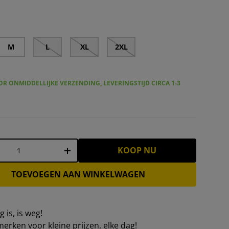
MAN T-shirt met klein logo voor heren 0076266-DARKNAVY 
M
L
XL
2XL
R ONMIDDELLIJKE VERZENDING, LEVERINGSTIJD CIRCA 1-3
KOOP NU
+
TOEVOEGEN AAN WINKELWAGEN
 is, is weg!
erken voor kleine prijzen, elke dag!