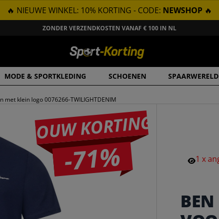
🔥 NIEUWE WINKEL: 10% KORTING - CODE:
NEWSHOP
🔥
ZONDER VERZENDKOSTEN VANAF € 100 IN NL
MODE & SPORTKLEDING
SCHOENEN
SPAARWERELD
en met klein logo 0076266-TWILIGHTDENIM
JOUW KORTING
-71%
1
x
an
BEN