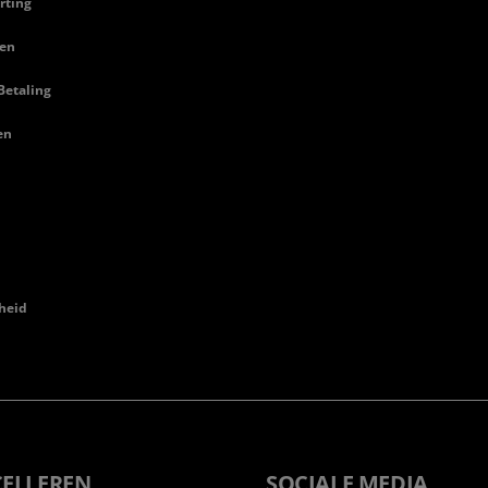
rting
en
Betaling
en
heid
CELLEREN
SOCIALE MEDIA