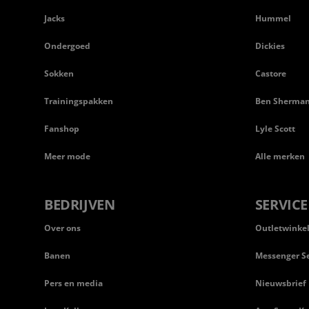
Jacks
Hummel
Ondergoed
Dickies
Sokken
Castore
Trainingspakken
Ben Sherma
Fanshop
Lyle Scott
Meer mode
Alle merken
BEDRIJVEN
SERVICE
Over ons
Outletwinke
Banen
Messenger Se
Pers en media
Nieuwsbrief