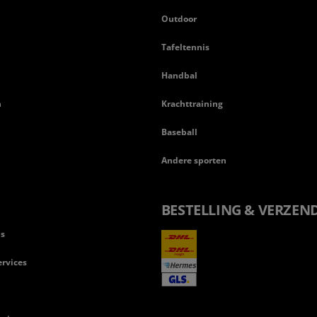
Outdoor
Tafeltennis
Handbal
n
Krachttraining
Baseball
Andere sporten
BESTELLING & VERZEN
ls
rvices