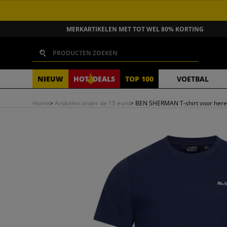
GA NAAR INHOUD
MERKARTIKELEN MET TOT WEL 80% KORTING
Zoeken
NIEUW
HOT
DEALS
TOP 100
VOETBAL
Home
>
Artikelen onder de 15 euro
>
BEN SHERMAN T-shirt voor her