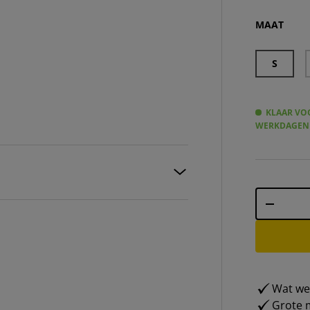
BEN SHER
MAAT
S
KLAAR VOO
WERKDAGEN
Aantal
-
Wat weg
Grote m