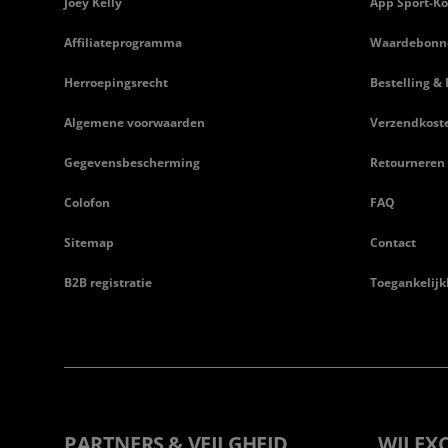
Joey Kelly
App Sport-Ko
Affiliateprogramma
Waardebonn
Herroepingsrecht
Bestelling & 
Algemene voorwaarden
Verzendkost
Gegevensbescherming
Retourneren
Colofon
FAQ
Sitemap
Contact
B2B registratie
Toegankelijk
PARTNERS & VEILGHEID
WIJ EX