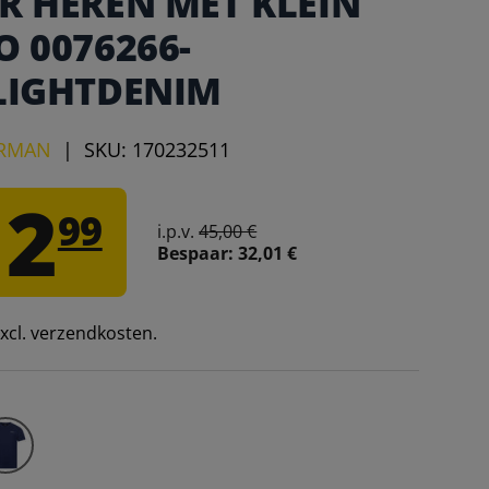
R HEREN MET KLEIN
 0076266-
LIGHTDENIM
ERMAN
|
SKU:
170232511
12
99
i.p.v.
45,00 €
Bespaar:
32,01 €
 excl. verzendkosten.