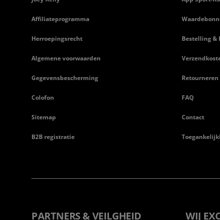
Affiliateprogramma
Waardebonn
Herroepingsrecht
Bestelling & 
Algemene voorwaarden
Verzendkost
Gegevensbescherming
Retourneren
Colofon
FAQ
Sitemap
Contact
B2B registratie
Toegankelijk
PARTNERS & VEILGHEID
WIJ EX