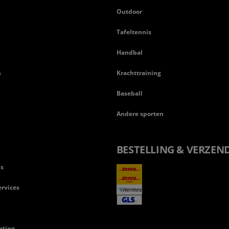
Outdoor
Tafeltennis
Handbal
n
Krachttraining
Baseball
Andere sporten
BESTELLING & VERZEN
ls
rvices
rting