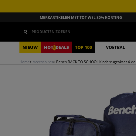
GA NAAR INHOUD
MERKARTIKELEN MET TOT WEL 80% KORTING
Zoeken
NIEUW
HOT
DEALS
TOP 100
VOETBAL
Home
>
Accessoires
>
Bench BACK TO SCHOOL Kinderrugzakset 4-de