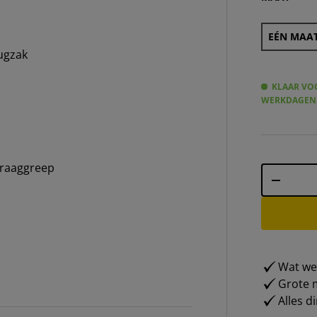
EÉN MAA
rugzak
KLAAR VOO
WERKDAGEN
draaggreep
Aantal
-
Wat weg
Grote m
Alles d