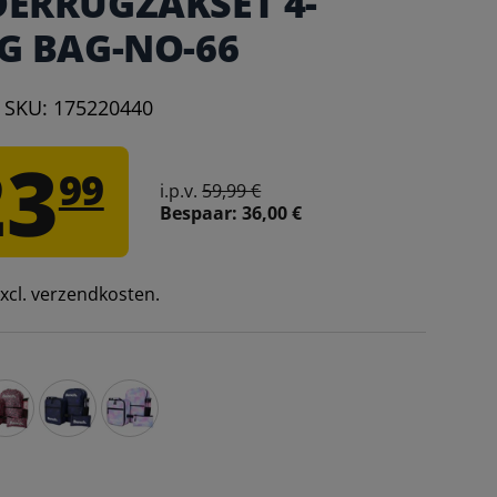
DERRUGZAKSET 4-
G BAG-NO-66
|
SKU:
175220440
23
99
i.p.v.
59,99 €
Bespaar:
36,00 €
 excl. verzendkosten.
nch BACK TO SCHOOL Kinderrugzakset 4-delig BAG-NO-67 –
Bench BACK TO SCHOOL Kinder Rugzak Set 4-delig BA
Bench BACK TO SCHOOL Kinderrugzakset 4-del