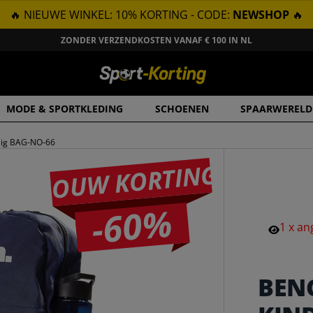
🔥 NIEUWE WINKEL: 10% KORTING - CODE:
NEWSHOP
🔥
ZONDER VERZENDKOSTEN VANAF € 100 IN NL
MODE & SPORTKLEDING
SCHOENEN
SPAARWERELD
lig BAG-NO-66
JOUW KORTING
-60%
1
x
an
BEN