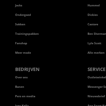
Jacks
Hummel
Ondergoed
Dickies
Sokken
Castore
Trainingspakken
Ben Sherma
Fanshop
Lyle Scott
Meer mode
Alle merken
BEDRIJVEN
SERVICE
Over ons
Outletwinke
Banen
Messenger Se
Pers en media
Nieuwsbrief
Joey Kelly
App Sport-Ko