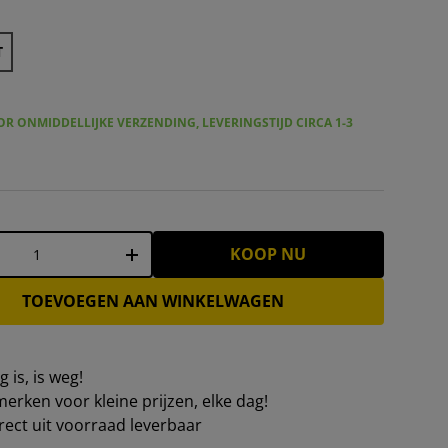
T
R ONMIDDELLIJKE VERZENDING, LEVERINGSTIJD CIRCA 1-3
KOOP NU
+
TOEVOEGEN AAN WINKELWAGEN
 is, is weg!
erken voor kleine prijzen, elke dag!
irect uit voorraad leverbaar