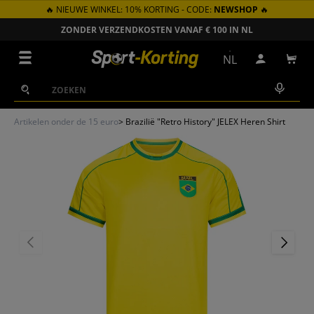
🔥 NIEUWE WINKEL: 10% KORTING - CODE:
NEWSHOP
🔥
GA NAAR INHOUD
ZONDER VERZENDKOSTEN VANAF € 100 IN NL
Menu
NL
Inloggen
Win
Zoeken
Zoeken
Artikelen onder de 15 euro
>
Brazilië "Retro History" JELEX Heren Shirt
VORIGE
VOLGEN