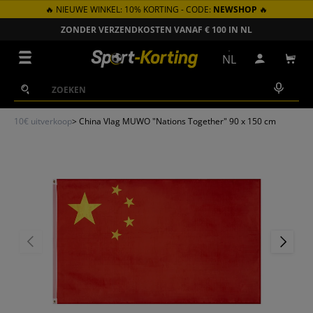
🔥 NIEUWE WINKEL: 10% KORTING - CODE:
NEWSHOP
🔥
GA NAAR INHOUD
ZONDER VERZENDKOSTEN VANAF € 100 IN NL
Menu
NL
Inloggen
Win
Zoeken
Zoeken
10€ uitverkoop
>
China Vlag MUWO "Nations Together" 90 x 150 cm
VORIGE
VOLGEN