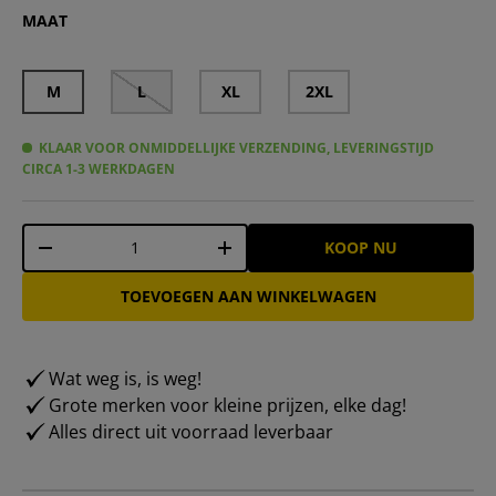
CXL by Christian Lacroix® Boxershorts voor heren 3-pa
CXL by Christian Lacroix® Boxershorts voor heren 3
CXL by Christian Lacroix® Boxershorts voor 
CXL by Christian Lacroix® Heren Boxersh
CXL by Christian Lacroix® Heren Box
CXL by Christian Lacroix® Boxers
MAAT
M
L
XL
2XL
KLAAR VOOR ONMIDDELLIJKE VERZENDING, LEVERINGSTIJD
CIRCA 1-3 WERKDAGEN
Aantal
KOOP NU
-
+
TOEVOEGEN AAN WINKELWAGEN
Wat weg is, is weg!
Grote merken voor kleine prijzen, elke dag!
Alles direct uit voorraad leverbaar