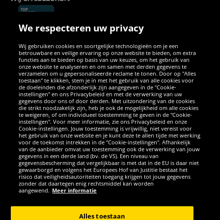
We respecteren uw privacy
Wij gebruiken cookies en soortgelijke technologieën om je een
betrouwbare en veilige ervaring op onze website te bieden, om extra
functies aan te bieden op basis van uw keuzes, om het gebruik van
onze website te analyseren en om samen met derden gegevens te
verzamelen om u gepersonaliseerde reclame te tonen. Door op "Alles
SOCIALE MEDIA
toestaan" te klikken, stem je in met het gebruik van alle cookies voor
de doeleinden die afzonderlijk zijn aangegeven in de "Cookie-
instellingen" en ons Privacybeleid en met de verwerking van uw
Facebook
Instagram
WhatsApp
TikTok
Twitter
YouTube
gegevens door ons of door derden. Met uitzondering van de cookies
die strikt noodzakelijk zijn, heb je ook de mogelijkheid om alle cookies
te weigeren, of om individueel toestemming te geven in de "Cookie-
instellingen". Voor meer informatie, zie ons Privacybeleid en onze
APPS
Cookie-instellingen. Jouw toestemming is vrijwillig, niet vereist voor
het gebruik van onze website en je kunt deze te allen tijde met werking
voor de toekomst intrekken in de "Cookie-instellingen". Afhankelijk
van de aanbieder omvat uw toestemming ook de verwerking van jouw
gegevens in een derde land (bv. de VS). Een niveau van
gegevensbescherming dat vergelijkbaar is met dat in de EU is daar niet
gewaarborgd en volgens het Europees Hof van Justitie bestaat het
risico dat veiligheidsautoriteiten toegang krijgen tot jouw gegevens
zonder dat daartegen enig rechtsmiddel kan worden
aangewend.
Meer informatie
Copyright © 2026 Sportspar GmbH, Gustav-Adolf-Ring 7, 04838 Eilenburg
GER - Alle rechten voorbehouden
Alles toestaan