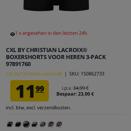
1
x
angesehen
in
den
letzten
24h.
CXL BY CHRISTIAN LACROIX®
BOXERSHORTS VOOR HEREN 3-PACK
97891760
CXL by Christian Lacroix®
|
SKU:
150862733
11
99
i.p.v.
34,99 €
Bespaar:
23,00 €
incl. btw, excl. verzendkosten.