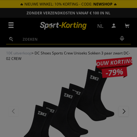
🔥 NIEUWE WINKEL: 10% KORTING - CODE:
NEWSHOP
🔥
GA NAAR INHOUD
ZONDER VERZENDKOSTEN VANAF € 100 IN NL
Menu
NL
Inloggen
Win
Zoeken
Zoeken
10€ uitverkoop
>
DC Shoes Sports Crew Uniseks Sokken 3 paar zwart DC-
02 CREW
JOUW KORTING
-79%
VORIGE
VOLGEN