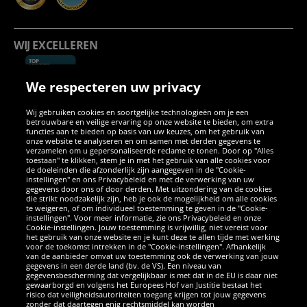
WIJ EXCELLEREN
We respecteren uw privacy
Wij gebruiken cookies en soortgelijke technologieën om je een
betrouwbare en veilige ervaring op onze website te bieden, om extra
functies aan te bieden op basis van uw keuzes, om het gebruik van
onze website te analyseren en om samen met derden gegevens te
verzamelen om u gepersonaliseerde reclame te tonen. Door op "Alles
SOCIALE MEDIA
toestaan" te klikken, stem je in met het gebruik van alle cookies voor
de doeleinden die afzonderlijk zijn aangegeven in de "Cookie-
instellingen" en ons Privacybeleid en met de verwerking van uw
Facebook
Instagram
WhatsApp
TikTok
Twitter
YouTube
gegevens door ons of door derden. Met uitzondering van de cookies
die strikt noodzakelijk zijn, heb je ook de mogelijkheid om alle cookies
te weigeren, of om individueel toestemming te geven in de "Cookie-
instellingen". Voor meer informatie, zie ons Privacybeleid en onze
APPS
Cookie-instellingen. Jouw toestemming is vrijwillig, niet vereist voor
het gebruik van onze website en je kunt deze te allen tijde met werking
voor de toekomst intrekken in de "Cookie-instellingen". Afhankelijk
van de aanbieder omvat uw toestemming ook de verwerking van jouw
gegevens in een derde land (bv. de VS). Een niveau van
gegevensbescherming dat vergelijkbaar is met dat in de EU is daar niet
gewaarborgd en volgens het Europees Hof van Justitie bestaat het
risico dat veiligheidsautoriteiten toegang krijgen tot jouw gegevens
zonder dat daartegen enig rechtsmiddel kan worden