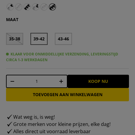
DC Shoes Quarter Unisex Sokken 3 paar multi DC-23 QU
DC Shoes Quarter Unisex Sokken 3 paar wit DC-21 Q
DC Shoes Quarter Unisex Sokken 3 Paar zwart D
DC Shoes Sportsokken Crew Uniseks 3 paar m
DC Shoes Sport Crew Unisex Sokken 3 paa
MAAT
35-38
39-42
43-46
KLAAR VOOR ONMIDDELLIJKE VERZENDING, LEVERINGSTIJD
CIRCA 1-3 WERKDAGEN
Aantal
KOOP NU
-
+
TOEVOEGEN AAN WINKELWAGEN
Wat weg is, is weg!
Grote merken voor kleine prijzen, elke dag!
Alles direct uit voorraad leverbaar