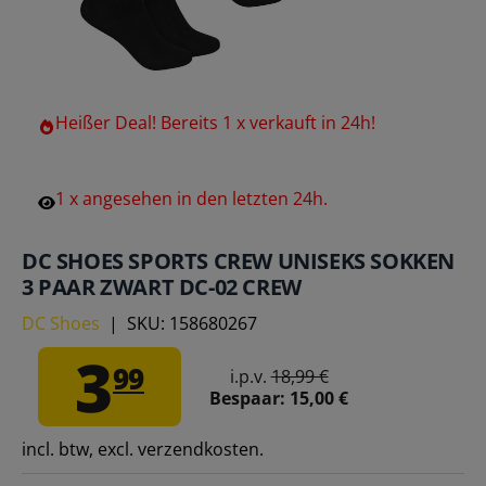
Heißer
Deal!
Bereits
1
x
verkauft
in
24h!
1
x
angesehen
in
den
letzten
24h.
DC SHOES SPORTS CREW UNISEKS SOKKEN
3 PAAR ZWART DC-02 CREW
DC Shoes
|
SKU:
158680267
3
99
i.p.v.
18,99 €
Bespaar:
15,00 €
incl. btw, excl. verzendkosten.