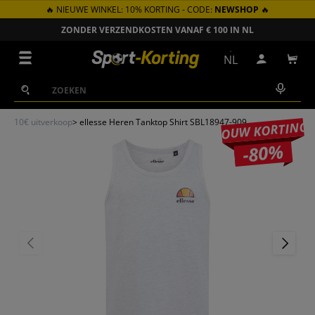
🔥 NIEUWE WINKEL: 10% KORTING - CODE:
NEWSHOP
🔥
GA NAAR INHOUD
ZONDER VERZENDKOSTEN VANAF € 100 IN NL
Menu
NL
Inloggen
Win
Zoeken
Zoeken
10€ uitverkoop
>
ellesse Heren Tanktop Shirt SBL18947-909
JOUW KORTING
-80%
VORIGE
VOLGEN