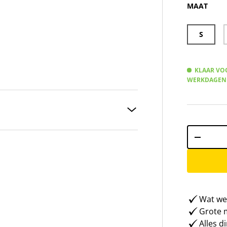
MAAT
S
KLAAR VOO
WERKDAGEN
Aantal
-
Wat weg
Grote m
Alles d