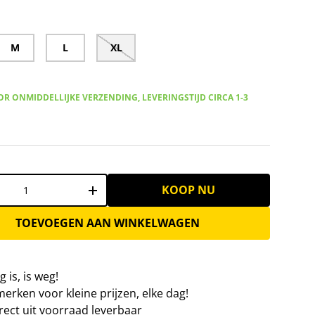
M
L
XL
R ONMIDDELLIJKE VERZENDING, LEVERINGSTIJD CIRCA 1-3
KOOP NU
+
TOEVOEGEN AAN WINKELWAGEN
 is, is weg!
erken voor kleine prijzen, elke dag!
irect uit voorraad leverbaar