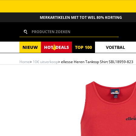
GA NAAR INHOUD
MERKARTIKELEN MET TOT WEL 80% KORTING
Zoeken
NIEUW
HOT
DEALS
TOP 100
VOETBAL
Home
>
10€ uitverkoop
>
ellesse Heren Tanktop Shirt SBL18959-823