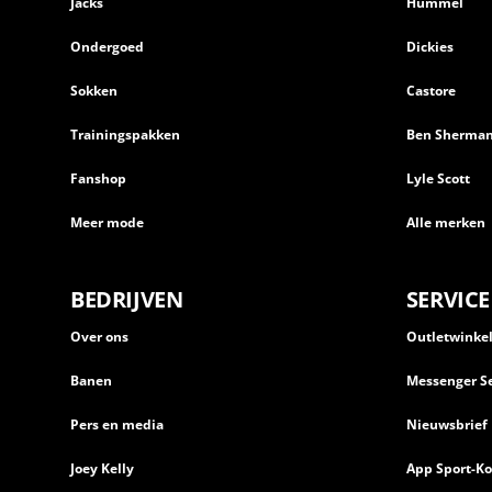
Jacks
Hummel
Ondergoed
Dickies
Sokken
Castore
Trainingspakken
Ben Sherma
Fanshop
Lyle Scott
Meer mode
Alle merken
BEDRIJVEN
SERVICE
Over ons
Outletwinke
Banen
Messenger Se
Pers en media
Nieuwsbrief
Joey Kelly
App Sport-Ko