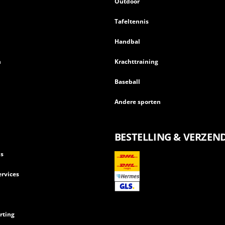
Outdoor
Tafeltennis
Handbal
n
Krachttraining
Baseball
Andere sporten
BESTELLING & VERZEN
ls
rvices
rting