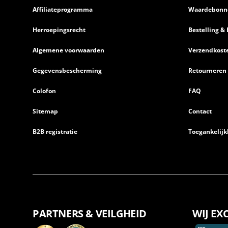
Affiliateprogramma
Waardebonn
Herroepingsrecht
Bestelling & 
Algemene voorwaarden
Verzendkost
Gegevensbescherming
Retourneren
Colofon
FAQ
Sitemap
Contact
B2B registratie
Toegankelijk
PARTNERS & VEILGHEID
WIJ EX