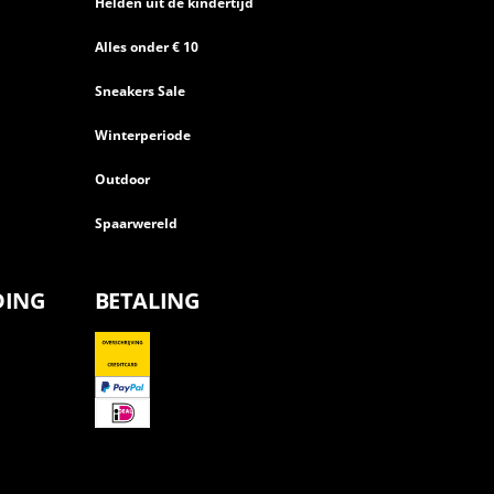
Helden uit de kindertijd
Alles onder € 10
Sneakers Sale
Winterperiode
Outdoor
Spaarwereld
DING
BETALING