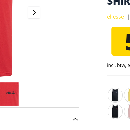
SHIR
VOLGENDE
ellesse
incl. btw,
ellesse A
el
ellesse H
el