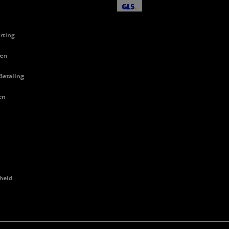
rting
en
Betaling
en
heid