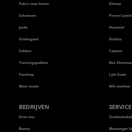
Polo's voor heren
Ellesse
Schoenen
Pierre Cardi
Jacks
Hummel
Ondergoed
Dickies
Sokken
Castore
Trainingspakken
Ben Sherma
Fanshop
Lyle Scott
Meer mode
Alle merken
BEDRIJVEN
SERVICE
Over ons
Outletwinke
Banen
Messenger Se