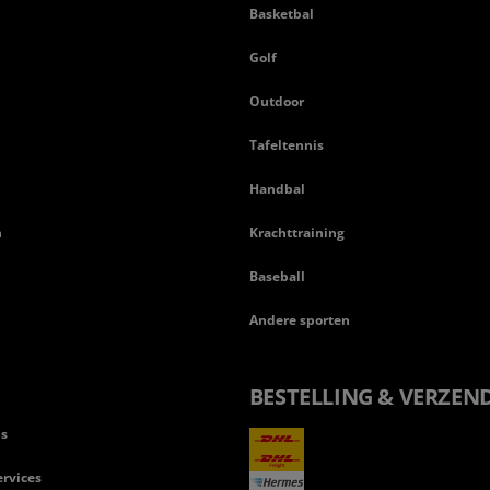
Basketbal
n
Golf
Outdoor
Tafeltennis
Handbal
n
Krachttraining
Baseball
Andere sporten
BESTELLING & VERZEN
ls
rvices