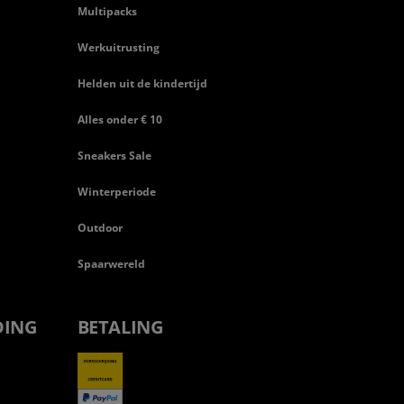
Multipacks
Werkuitrusting
Helden uit de kindertijd
Alles onder € 10
Sneakers Sale
Winterperiode
Outdoor
Spaarwereld
DING
BETALING