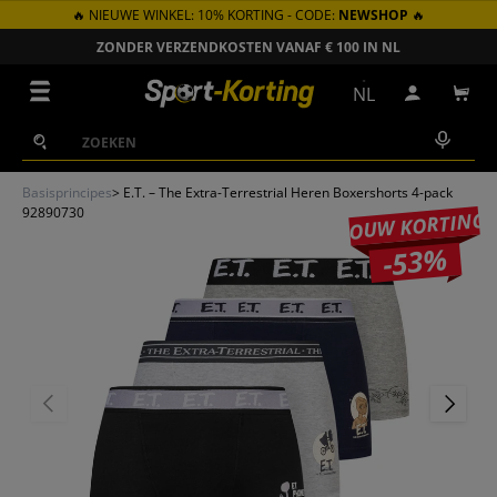
🔥 NIEUWE WINKEL: 10% KORTING - CODE:
NEWSHOP
🔥
GA NAAR INHOUD
ZONDER VERZENDKOSTEN VANAF € 100 IN NL
Menu
NL
Inloggen
Win
Zoeken
Zoeken
Basisprincipes
>
E.T. – The Extra-Terrestrial Heren Boxershorts 4-pack
92890730
JOUW KORTING
-53%
VORIGE
VOLGEN