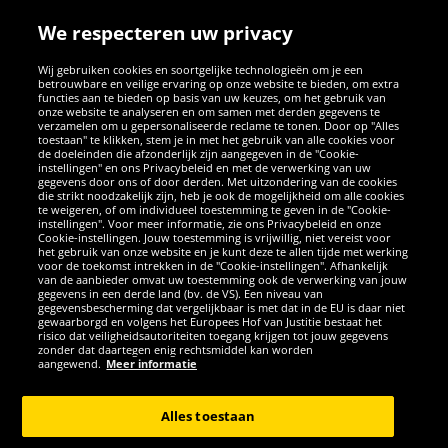
We respecteren uw privacy
Wij gebruiken cookies en soortgelijke technologieën om je een
betrouwbare en veilige ervaring op onze website te bieden, om extra
functies aan te bieden op basis van uw keuzes, om het gebruik van
onze website te analyseren en om samen met derden gegevens te
verzamelen om u gepersonaliseerde reclame te tonen. Door op "Alles
SOCIALE MEDIA
toestaan" te klikken, stem je in met het gebruik van alle cookies voor
de doeleinden die afzonderlijk zijn aangegeven in de "Cookie-
instellingen" en ons Privacybeleid en met de verwerking van uw
Facebook
Instagram
WhatsApp
TikTok
Twitter
YouTube
gegevens door ons of door derden. Met uitzondering van de cookies
die strikt noodzakelijk zijn, heb je ook de mogelijkheid om alle cookies
te weigeren, of om individueel toestemming te geven in de "Cookie-
instellingen". Voor meer informatie, zie ons Privacybeleid en onze
APPS
Cookie-instellingen. Jouw toestemming is vrijwillig, niet vereist voor
het gebruik van onze website en je kunt deze te allen tijde met werking
voor de toekomst intrekken in de "Cookie-instellingen". Afhankelijk
van de aanbieder omvat uw toestemming ook de verwerking van jouw
gegevens in een derde land (bv. de VS). Een niveau van
gegevensbescherming dat vergelijkbaar is met dat in de EU is daar niet
gewaarborgd en volgens het Europees Hof van Justitie bestaat het
risico dat veiligheidsautoriteiten toegang krijgen tot jouw gegevens
zonder dat daartegen enig rechtsmiddel kan worden
aangewend.
Meer informatie
Copyright © 2026 Sportspar GmbH, Gustav-Adolf-Ring 7, 04838 Eilenburg
GER - Alle rechten voorbehouden
Alles toestaan
*Alle prijzen incl. wettelijke btw excl. verzendingskosten en eventueel