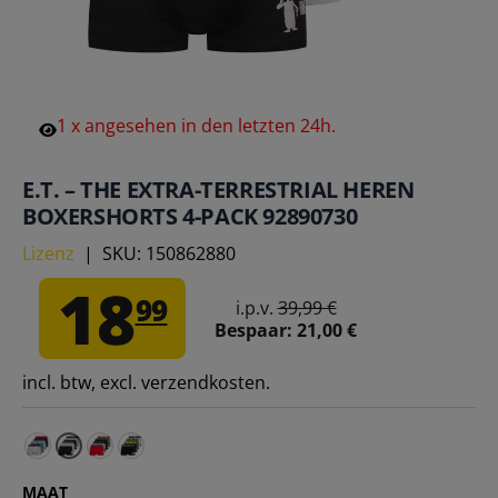
1
x
angesehen
in
den
letzten
24h.
E.T. – THE EXTRA-TERRESTRIAL HEREN
BOXERSHORTS 4-PACK 92890730
Lizenz
|
SKU:
150862880
18
99
i.p.v.
39,99 €
Bespaar:
21,00 €
incl. btw, excl. verzendkosten.
Jaws De Witte Haai boxershorts voor heren - 4-pack 928
Knight Rider Heren Boxershorts 4-pack 92891030
Terug naar de Toekomst Heren Boxershorts 
MAAT