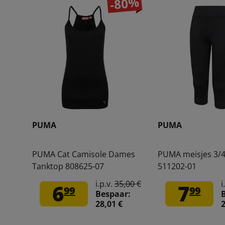
-80%
PUMA
PUMA
PUMA Cat Camisole Dames
PUMA meisjes 3/4
Tanktop 808625-07
511202-01
i.p.v.
35,00 €
i
6
7
99
99
Bespaar:
28,01 €
2