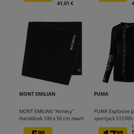
41,01 €
MONT EMILIAN
PUMA
MONT EMILIAN "Annecy"
PUMA Explosive J
Handdoek 100 x 50 cm zwart
sportjack 515705
i
00
99