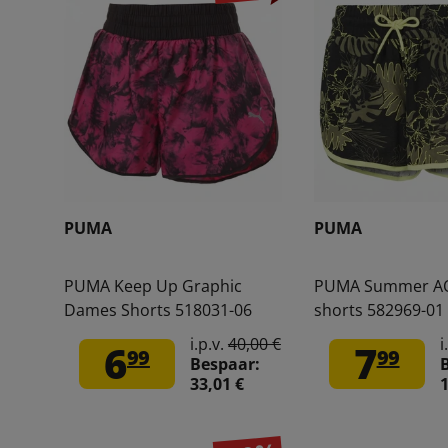
PUMA
PUMA
PUMA Keep Up Graphic
PUMA Summer A
Dames Shorts 518031-06
shorts 582969-01
i.p.v.
40,00 €
i
6
7
99
99
Bespaar:
33,01 €
1