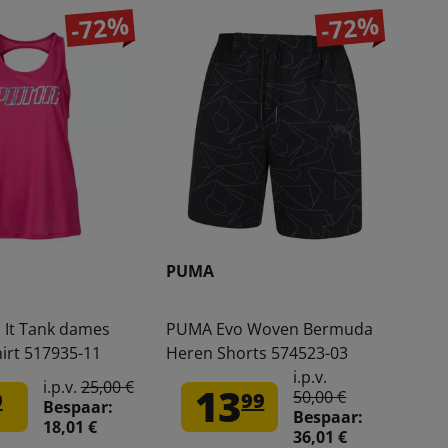
-72%
-72%
PUMA
It Tank dames
PUMA Evo Woven Bermuda
hirt 517935-11
Heren Shorts 574523-03
i.p.v.
i.p.v.
25,00 €
13
50,00 €
9
99
Bespaar:
Bespaar:
18,01 €
36,01 €