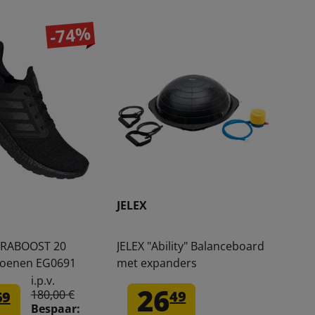
-74%
JELEX
TRABOOST 20
JELEX "Ability" Balanceboard
hoenen EG0691
met expanders
i.p.v.
26
180,00 €
49
69
Bespaar: