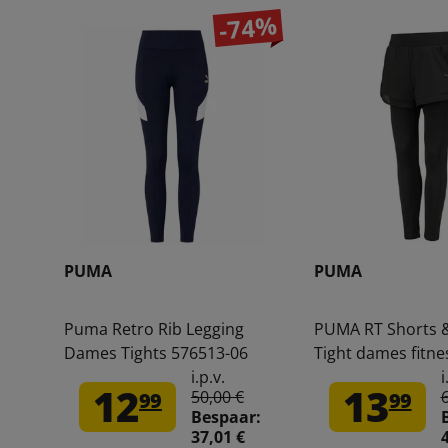
-74%
PUMA
PUMA
Puma Retro Rib Legging
PUMA RT Shorts 
Dames Tights 576513-06
Tight dames fitnes
broek 898298-01
i.p.v.
i
12
13
50,00 €
99
99
Bespaar:
37,01 €