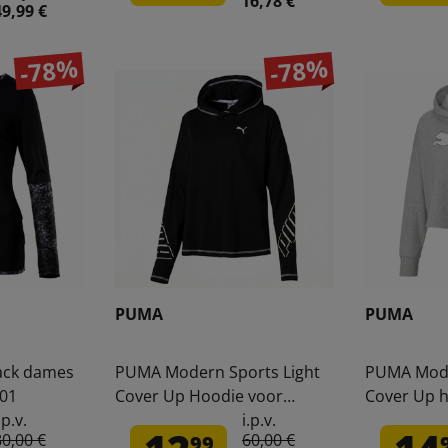
16,78 €
49,99 €
-78%
-78%
PUMA
PUMA
ack dames
PUMA Modern Sports Light
PUMA Mode
-01
Cover Up Hoodie voor
Cover Up h
dames 854237-01
dames 582
.p.v.
i.p.v.
80,00 €
60,00 €
99