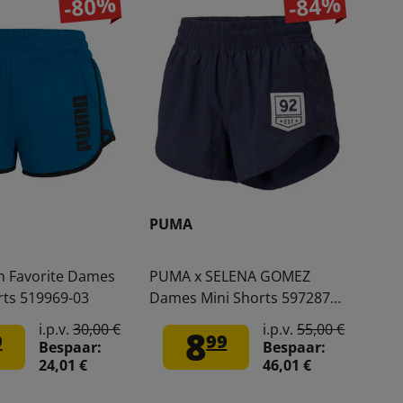
-80%
-84%
PUMA
n Favorite Dames
PUMA x SELENA GOMEZ
rts 519969-03
Dames Mini Shorts 597287-
01
i.p.v.
30,00 €
i.p.v.
55,00 €
8
9
99
Bespaar:
Bespaar:
24,01 €
46,01 €