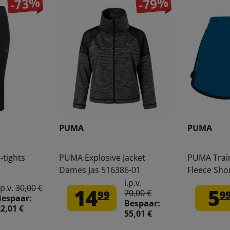
-73%
-79%
PUMA
PUMA
-tights
PUMA Explosive Jacket
PUMA Trai
Dames Jas 516386-01
Fleece Sho
i.p.v.
.p.v.
30,00 €
14
5
70,00 €
99
9
Bespaar:
Bespaar:
2,01 €
55,01 €