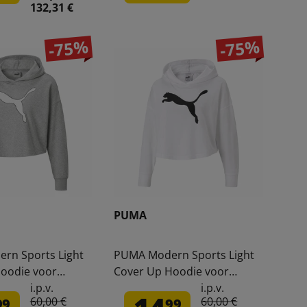
132,31 €
-75%
-75%
PUMA
rn Sports Light
PUMA Modern Sports Light
oodie voor
Cover Up Hoodie voor
944-04
dames 582944-02
i.p.v.
i.p.v.
60,00 €
60,00 €
99
99