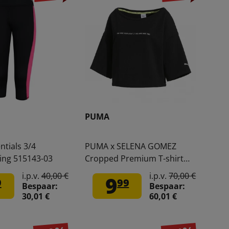
PUMA
tials 3/4
PUMA x SELENA GOMEZ
ing 515143-03
Cropped Premium T-shirt
Dames 579782-03
i.p.v.
40,00 €
i.p.v.
70,00 €
9
9
99
Bespaar:
Bespaar:
30,01 €
60,01 €