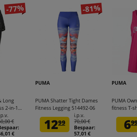
-77%
-81%
PUMA
PUMA
& Long
PUMA Shatter Tight Dames
PUMA Own 
s 2-in-1
Fitness Legging 514492-06
fitness T-s
.p.v.
i.p.v.
12
6
60,00 €
70,00 €
99
9
Bespaar:
Bespaar:
46,01 €
57,01 €