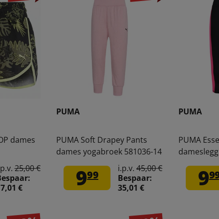
PUMA
PUMA
OP dames
PUMA Soft Drapey Pants
PUMA Essen
dames yogabroek 581036-14
dameslegg
.p.v.
25,00 €
i.p.v.
45,00 €
9
9
99
9
Bespaar:
Bespaar:
7,01 €
35,01 €