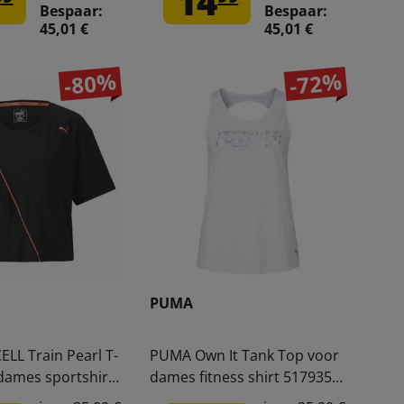
14
Bespaar:
Bespaar:
45,01 €
45,01 €
-80%
-72%
PUMA
LL Train Pearl T-
PUMA Own It Tank Top voor
 dames sportshirt
dames fitness shirt 517935-
10