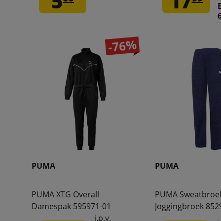
5
17
-76%
PUMA
PUMA
PUMA XTG Overall
PUMA Sweatbroe
Damespak 595971-01
Joggingbroek 852
i.p.v.