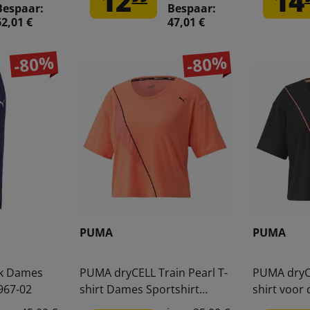
12
14
Bespaar:
Bespaar:
62,01 €
47,01 €
-80%
-80%
PUMA
PUMA
k Dames
PUMA dryCELL Train Pearl T-
PUMA dryCE
967-02
shirt Dames Sportshirt
shirt voor
519933-03
519933-01