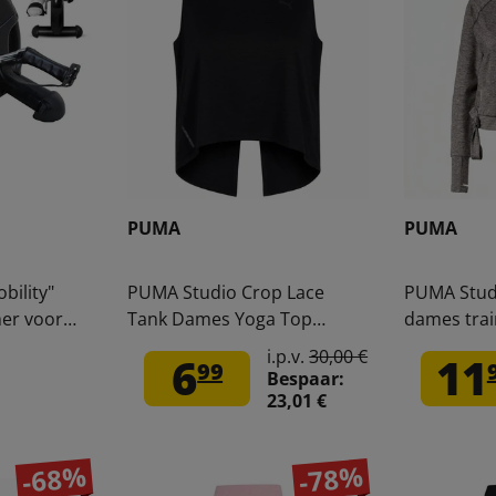
PUMA
PUMA
ility"
PUMA Studio Crop Lace
PUMA Studi
er voor
Tank Dames Yoga Top
dames trai
zwart
657020-05
02
i.p.v.
30,00 €
6
11
99
Bespaar:
23,01 €
-68%
-78%