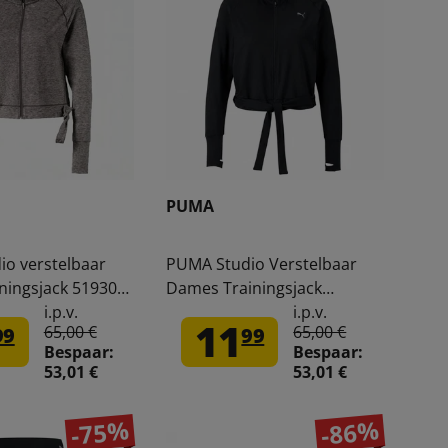
PUMA
o verstelbaar
PUMA Studio Verstelbaar
ningsjack 519309-
Dames Trainingsjack
519309-01
i.p.v.
i.p.v.
11
65,00 €
65,00 €
99
99
Bespaar:
Bespaar:
53,01 €
53,01 €
-75%
-86%