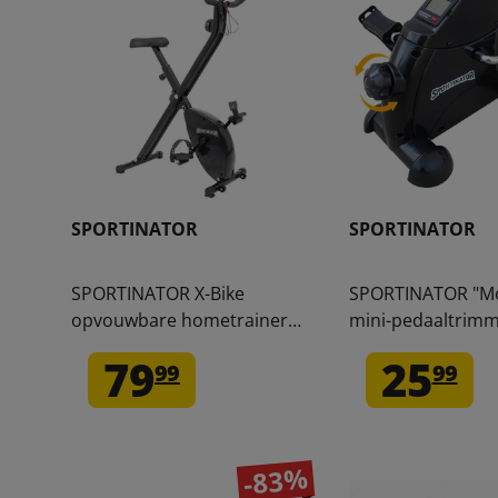
SPORTINATOR
SPORTINATOR
SPORTINATOR X-Bike
SPORTINATOR "Mob
opvouwbare hometrainer
mini-pedaaltrimm
zwart
benen en armen 
79
25
99
99
-83%