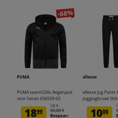
-68%
PUMA
ellesse
PUMA teamGOAL Regenjack
ellesse Jog Pants
voor heren 656559-03
Joggingbroek SKA
BLACK
i.p.v.
i
18
10
60,00 €
99
00
Bespaar: