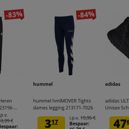
-83%
-84%
hummel
adidas
 Heren
hummel hmlMOVER Tights
adidas UL
23196-
dames legging 213171-7026
Unisex Sc
.p.v.
i.p.v.
19,95 €
3
47
59,99 €
17
Bespaar:
Bespaar: