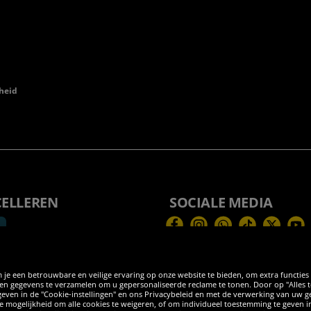
heid
CELLEREN
SOCIALE MEDIA
Facebook
Instagram
WhatsApp
TikTok
Twitter
You
 je een betrouwbare en veilige ervaring op onze website te bieden, om extra functies
 gegevens te verzamelen om u gepersonaliseerde reclame te tonen. Door op "Alles toes
egeven in de "Cookie-instellingen" en ons Privacybeleid en met de verwerking van uw
 de mogelijkheid om alle cookies te weigeren, of om individueel toestemming te geven i