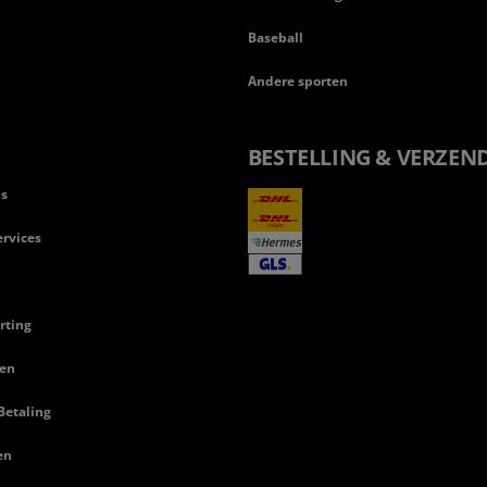
Baseball
Andere sporten
BESTELLING & VERZEN
ls
rvices
rting
en
Betaling
en