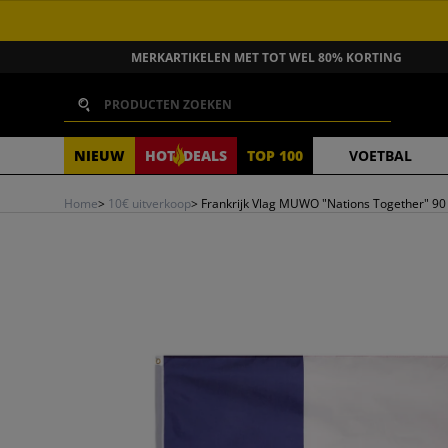
GA NAAR INHOUD
MERKARTIKELEN MET TOT WEL 80% KORTING
Zoeken
NIEUW
HOT
DEALS
TOP 100
VOETBAL
Home
>
10€ uitverkoop
>
Frankrijk Vlag MUWO "Nations Together" 90