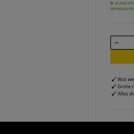
KLAAR VOO
WERKDAGEN
Aantal
-
Wat weg
Grote m
Alles d