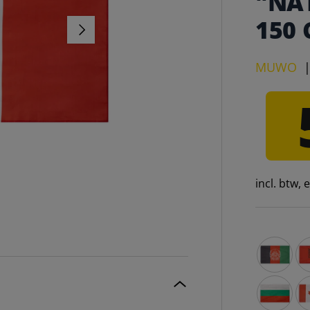
"NA
150
VOLGENDE
MUWO
incl. btw,
Afghanist
Al