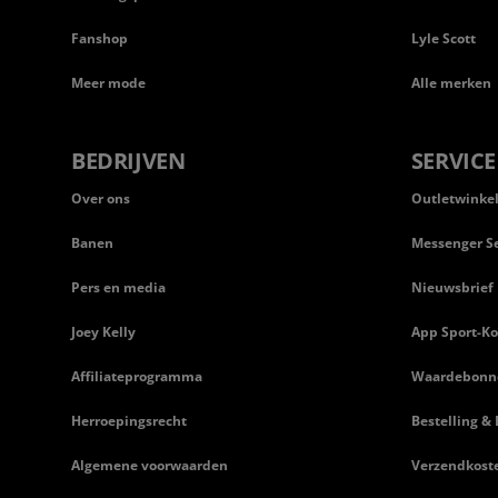
Fanshop
Lyle Scott
Meer mode
Alle merken
BEDRIJVEN
SERVICE
Over ons
Outletwinke
Banen
Messenger Se
Pers en media
Nieuwsbrief
Joey Kelly
App Sport-Ko
Affiliateprogramma
Waardebonn
Herroepingsrecht
Bestelling & 
Algemene voorwaarden
Verzendkost