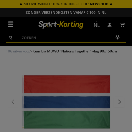
🔥 NIEUWE WINKEL: 10% KORTING - CODE:
NEWSHOP
🔥
GA NAAR INHOUD
ZONDER VERZENDKOSTEN VANAF € 100 IN NL
Menu
NL
Inloggen
Win
Zoeken
Zoeken
10€ uitverkoop
>
Gambia MUWO "Nations Together" vlag 90x150cm
VORIGE
VOLGEN