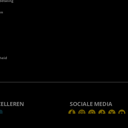
Betaling
en
heid
CELLEREN
SOCIALE MEDIA
Facebook
Instagram
WhatsApp
TikTok
Twitter
You