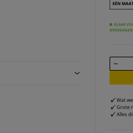
EÉN MAAT
KLAAR VOO
WERKDAGEN
Aantal
-
Wat weg
Grote m
Alles d