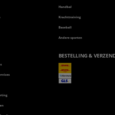
Handbal
n
Krachttraining
Baseball
Andere sporten
BESTELLING & VERZEN
ls
rvices
rting
en