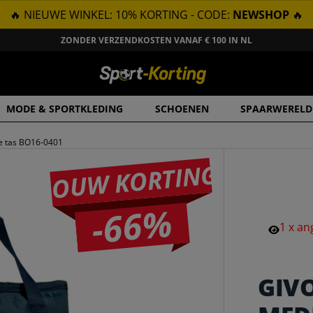
🔥 NIEUWE WINKEL: 10% KORTING - CODE:
NEWSHOP
🔥
ZONDER VERZENDKOSTEN VANAF € 100 IN NL
MODE & SPORTKLEDING
SCHOENEN
SPAARWERELD
e tas BO16-0401
JOUW KORTING
-66%
1
x
an
GIV