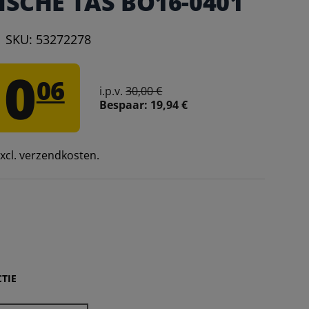
SCHE TAS BO16-0401
|
SKU:
53272278
10
06
i.p.v.
30,00 €
Bespaar:
19,94 €
 excl. verzendkosten.
TIE