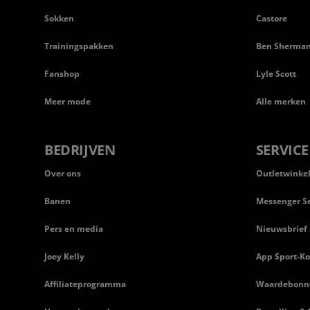
Sokken
Castore
Trainingspakken
Ben Sherma
Fanshop
Lyle Scott
Meer mode
Alle merken
BEDRIJVEN
SERVICE
Over ons
Outletwinke
Banen
Messenger Se
Pers en media
Nieuwsbrief
Joey Kelly
App Sport-Ko
Affiliateprogramma
Waardebonn