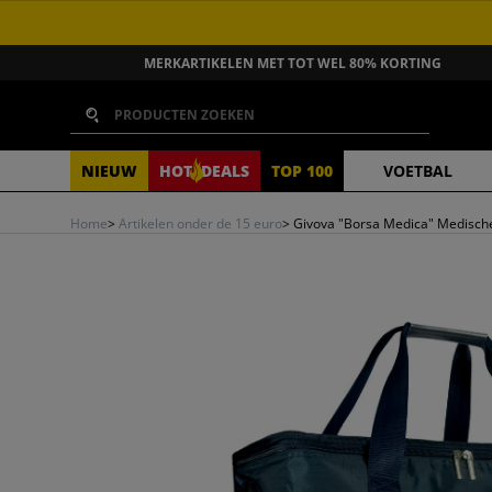
GA NAAR INHOUD
MERKARTIKELEN MET TOT WEL 80% KORTING
Zoeken
NIEUW
HOT
DEALS
TOP 100
VOETBAL
Home
>
Artikelen onder de 15 euro
>
Givova "Borsa Medica" Medisch