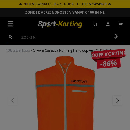
🔥 NIEUWE WINKEL: 10% KORTING - CODE:
NEWSHOP
🔥
GA NAAR INHOUD
ZONDER VERZENDKOSTEN VANAF € 100 IN NL
Menu
NL
Inloggen
Win
Zoeken
Zoeken
10€ uitverkoop
>
Givova Casacca Running Hardloopvest CT07-2810
JOUW KORTING
-86%
VORIGE
VOLGEN