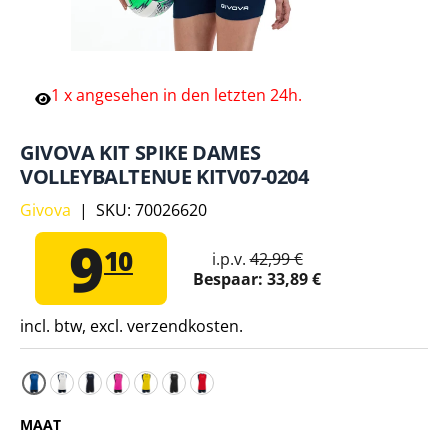
1
x
angesehen
in
den
letzten
24h.
GIVOVA KIT SPIKE DAMES
VOLLEYBALTENUE KITV07-0204
Givova
|
SKU:
70026620
9
10
i.p.v.
42,99 €
Bespaar:
33,89 €
incl. btw, excl. verzendkosten.
Givova Kit Spike Dames Volleybaltenue KITV07-0304 
Givova Kit Spike Dames Volleybaltenue KITV07-04
Givova Kit Spike Dames Volleybaltenue KITV0
Givova Kit Spike Dames Volleybaltenue KI
Givova Kit Spike Dames Volleybaltenu
Givova Kit Spike Dames Volleybal
MAAT