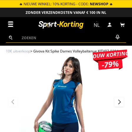
🔥 NIEUWE WINKEL: 10% KORTING - CODE:
NEWSHOP
🔥
GA NAAR INHOUD
ZONDER VERZENDKOSTEN VANAF € 100 IN NL
Menu
NL
Inloggen
Win
Zoeken
Zoeken
10€ uitverkoop
>
Givova Kit Spike Dames Volleybaltenue KITV07-0204
JOUW KORTING
-79%
VORIGE
VOLGEN