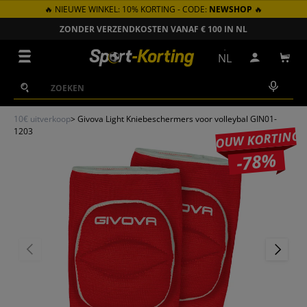
🔥 NIEUWE WINKEL: 10% KORTING - CODE:
NEWSHOP
🔥
GA NAAR INHOUD
ZONDER VERZENDKOSTEN VANAF € 100 IN NL
Menu
NL
Inloggen
Win
Zoeken
Zoeken
10€ uitverkoop
>
Givova Light Kniebeschermers voor volleybal GIN01-
1203
JOUW KORTING
-78%
VORIGE
VOLGEN