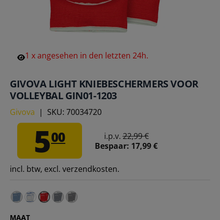
1
x
angesehen
in
den
letzten
24h.
GIVOVA LIGHT KNIEBESCHERMERS VOOR
VOLLEYBAL GIN01-1203
Givova
|
SKU:
70034720
5
00
i.p.v.
22,99 €
Bespaar:
17,99 €
incl. btw, excl. verzendkosten.
Givova Light Kniebeschermers voor volleybal GIN01-020
Givova Light Kniebeschermers voor volleybal GIN01
Givova Light Volleybal kniebeschermers GIN
Givova Light Volleybal kniebeschermers 
MAAT