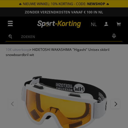
🔥 NIEUWE WINKEL: 10% KORTING - CODE:
NEWSHOP
🔥
GA NAAR INHOUD
ZONDER VERZENDKOSTEN VANAF € 100 IN NL
Menu
NL
Inloggen
Win
Zoeken
Zoeken
10€ uitverkoop
>
HIDETOSHI WAKASHIMA "Higashi" Unisex skibril
snowboardbril wit
VORIGE
VOLGEN