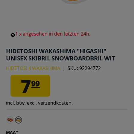
1
x
angesehen
in
den
letzten
24h.
HIDETOSHI WAKASHIMA "HIGASHI"
UNISEX SKIBRIL SNOWBOARDBRIL WIT
HIDETOSHI WAKASHIMA
|
SKU:
92294772
7
99
incl. btw, excl. verzendkosten.
HIDETOSHI WAKASHIMA "Higashi" Unisex skibril snowboa
MAAT