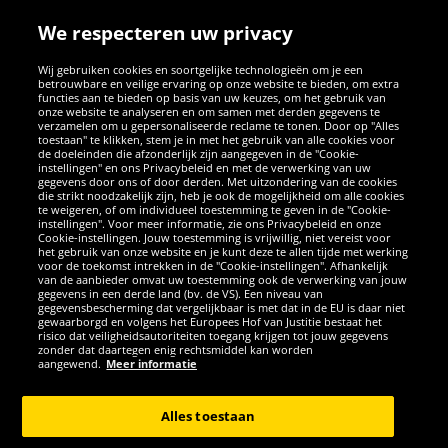
We respecteren uw privacy
Wij gebruiken cookies en soortgelijke technologieën om je een
betrouwbare en veilige ervaring op onze website te bieden, om extra
functies aan te bieden op basis van uw keuzes, om het gebruik van
onze website te analyseren en om samen met derden gegevens te
verzamelen om u gepersonaliseerde reclame te tonen. Door op "Alles
SOCIALE MEDIA
toestaan" te klikken, stem je in met het gebruik van alle cookies voor
de doeleinden die afzonderlijk zijn aangegeven in de "Cookie-
instellingen" en ons Privacybeleid en met de verwerking van uw
Facebook
Instagram
WhatsApp
TikTok
Twitter
YouTube
gegevens door ons of door derden. Met uitzondering van de cookies
die strikt noodzakelijk zijn, heb je ook de mogelijkheid om alle cookies
te weigeren, of om individueel toestemming te geven in de "Cookie-
instellingen". Voor meer informatie, zie ons Privacybeleid en onze
APPS
Cookie-instellingen. Jouw toestemming is vrijwillig, niet vereist voor
het gebruik van onze website en je kunt deze te allen tijde met werking
voor de toekomst intrekken in de "Cookie-instellingen". Afhankelijk
van de aanbieder omvat uw toestemming ook de verwerking van jouw
gegevens in een derde land (bv. de VS). Een niveau van
gegevensbescherming dat vergelijkbaar is met dat in de EU is daar niet
gewaarborgd en volgens het Europees Hof van Justitie bestaat het
risico dat veiligheidsautoriteiten toegang krijgen tot jouw gegevens
zonder dat daartegen enig rechtsmiddel kan worden
aangewend.
Meer informatie
Copyright © 2026 Sportspar GmbH, Gustav-Adolf-Ring 7, 04838 Eilenburg
GER - Alle rechten voorbehouden
Alles toestaan
*Alle prijzen incl. wettelijke btw excl. verzendingskosten en eventueel