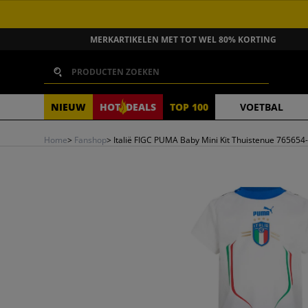
GA NAAR INHOUD
MERKARTIKELEN MET TOT WEL 80% KORTING
Zoeken
NIEUW
HOT
DEALS
TOP 100
VOETBAL
Home
>
Fanshop
>
Italië FIGC PUMA Baby Mini Kit Thuistenue 765654