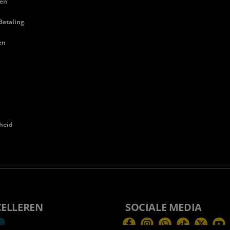
en
Betaling
en
heid
CELLEREN
SOCIALE MEDIA
Facebook
Instagram
WhatsApp
TikTok
Twitter
You