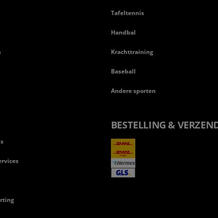
Tafeltennis
Handbal
n
Krachttraining
Baseball
Andere sporten
BESTELLING & VERZEN
ls
rvices
rting