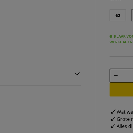
62
KLAAR VOO
WERKDAGEN
Aantal
-
Wat weg
Grote m
Alles d