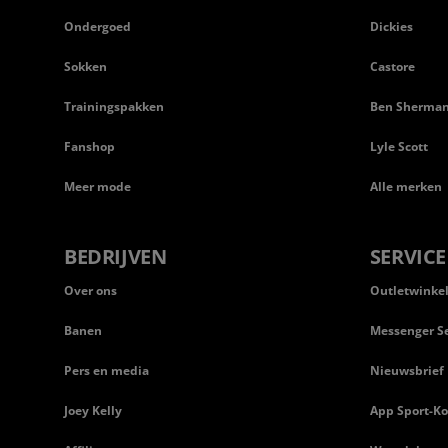
Ondergoed
Dickies
Sokken
Castore
Trainingspakken
Ben Sherma
Fanshop
Lyle Scott
Meer mode
Alle merken
BEDRIJVEN
SERVICE
Over ons
Outletwinke
Banen
Messenger Se
Pers en media
Nieuwsbrief
Joey Kelly
App Sport-Ko