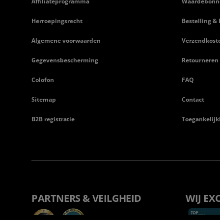
Affiliateprogramma
Waardebonn
Herroepingsrecht
Bestelling & 
Algemene voorwaarden
Verzendkost
Gegevensbescherming
Retourneren
Colofon
FAQ
Sitemap
Contact
B2B registratie
Toegankelijk
PARTNERS & VEILGHEID
WIJ EX