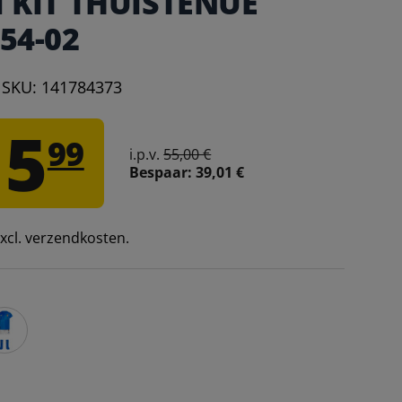
 KIT THUISTENUE
54-02
|
SKU:
141784373
15
99
i.p.v.
55,00 €
Bespaar:
39,01 €
 excl. verzendkosten.
alië FIGC PUMA Baby Thuisshirt-Set 765647-01 – 68