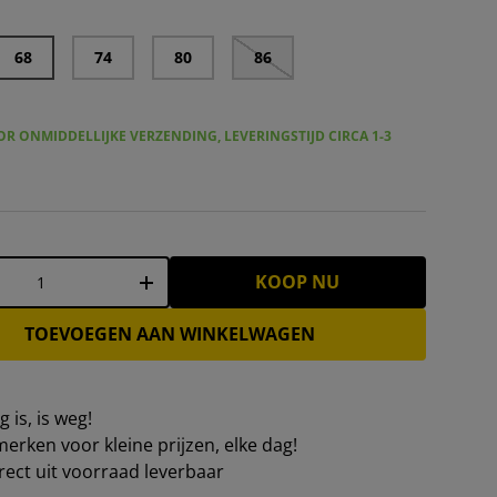
68
74
80
86
R ONMIDDELLIJKE VERZENDING, LEVERINGSTIJD CIRCA 1-3
KOOP NU
+
TOEVOEGEN AAN WINKELWAGEN
 is, is weg!
erken voor kleine prijzen, elke dag!
irect uit voorraad leverbaar