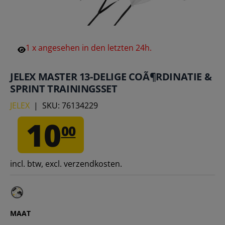
1
x
angesehen
in
den
letzten
24h.
JELEX MASTER 13-DELIGE COÃ¶RDINATIE &
SPRINT TRAININGSSET
JELEX
|
SKU:
76134229
10
00
incl. btw, excl. verzendkosten.
MAAT