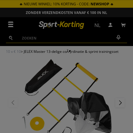
🔥 NIEUWE WINKEL: 10% KORTING - CODE:
NEWSHOP
🔥
GA NAAR INHOUD
ZONDER VERZENDKOSTEN VANAF € 100 IN NL
Menu
NL
Inloggen
Win
Zoeken
Zoeken
10 x € 10
>
JELEX Master 13-delige coÃ¶rdinatie & sprint trainingsset
VORIGE
VOLGEN