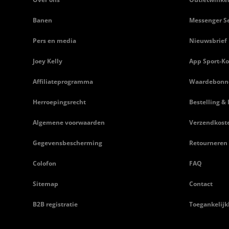
Banen
Messenger Se
Pers en media
Nieuwsbrief
Joey Kelly
App Sport-Ko
Affiliateprogramma
Waardebonn
Herroepingsrecht
Bestelling & 
Algemene voorwaarden
Verzendkost
Gegevensbescherming
Retourneren
Colofon
FAQ
Sitemap
Contact
B2B registratie
Toegankelijk