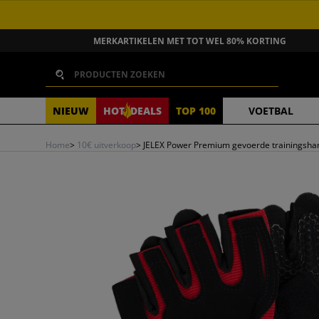
GA NAAR INHOUD
MERKARTIKELEN MET TOT WEL 80% KORTING
Zoeken
NIEUW
HOT
DEALS
TOP 100
VOETBAL
Home
>
10€ uitverkoop
>
JELEX Power Premium gevoerde trainingsha