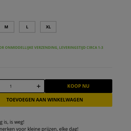
wer Premium gevoerde trainingshandschoenen zwart-blauw 
M
L
XL
R ONMIDDELLIJKE VERZENDING, LEVERINGSTIJD CIRCA 1-3
KOOP NU
+
TOEVOEGEN AAN WINKELWAGEN
 is, is weg!
erken voor kleine prijzen, elke dag!