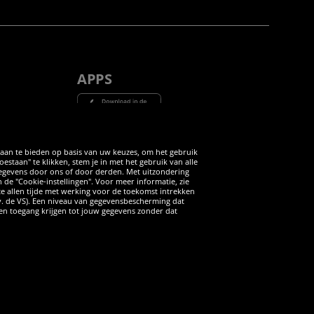
APPS
Tube
 aan te bieden op basis van uw keuzes, om het gebruik
taan" te klikken, stem je in met het gebruik van alle
 gegevens door ons of door derden. Met uitzondering
n de "Cookie-instellingen". Voor meer informatie, zie
 te allen tijde met werking voor de toekomst intrekken
v. de VS). Een niveau van gegevensbescherming dat
iten toegang krijgen tot jouw gegevens zonder dat
ANNULERING
rdere aanbevolen verkoopprijs van de fabrikant