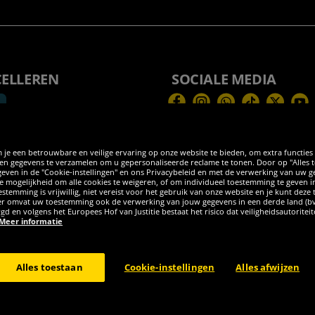
CELLEREN
SOCIALE MEDIA
Facebook
Instagram
WhatsApp
TikTok
Twitter
You
 je een betrouwbare en veilige ervaring op onze website te bieden, om extra functies
 gegevens te verzamelen om u gepersonaliseerde reclame te tonen. Door op "Alles toes
egeven in de "Cookie-instellingen" en ons Privacybeleid en met de verwerking van uw
 de mogelijkheid om alle cookies te weigeren, of om individueel toestemming te geven i
stemming is vrijwillig, niet vereist voor het gebruik van onze website en je kunt deze
eder omvat uw toestemming ook de verwerking van jouw gegevens in een derde land (b
rgd en volgens het Europees Hof van Justitie bestaat het risico dat veiligheidsautorite
Meer informatie
burg GER - Alle rechten voorbehouden
Alles toestaan
Cookie-instellingen
Alles afwijzen
el kosten voor levering ter plaatse, tenzij anderszins beschreven. 1Huidige of ee