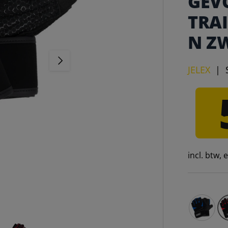
GEV
TRA
N Z
VOLGENDE
JELEX
|
incl. btw,