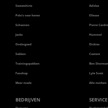
Sweatshirts
Adidas
Polo's voor heren
Ellesse
Schoenen
Pierre Cardi
Jacks
Hummel
Ondergoed
Dickies
Sokken
Castore
Trainingspakken
Ben Sherma
Fanshop
Lyle Scott
Meer mode
Alle merken
BEDRIJVEN
SERVICE
Over ons
Outletwinke