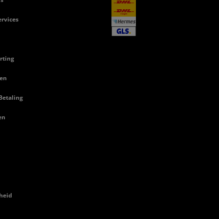
rvices
rting
en
Betaling
en
heid