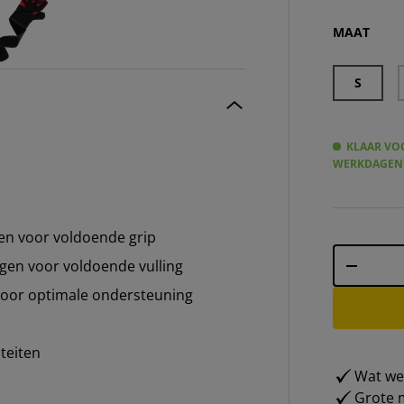
JELEX Po
MAAT
S
KLAAR VOO
WERKDAGEN
n voor voldoende grip
Aantal
en voor voldoende vulling
-
 voor optimale ondersteuning
teiten
Wat weg
Grote m