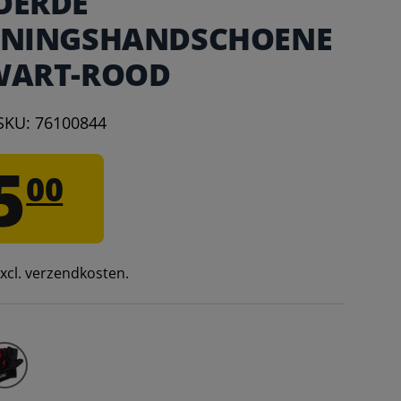
OERDE
ININGSHANDSCHOENE
WART-ROOD
SKU:
76100844
5
00
 excl. verzendkosten.