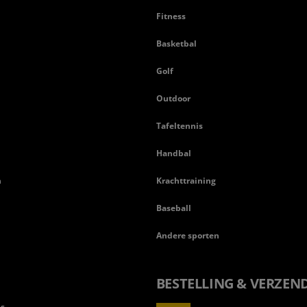
Fitness
Basketbal
n
Golf
Outdoor
Tafeltennis
Handbal
n
Krachttraining
Baseball
Andere sporten
BESTELLING & VERZEN
ls