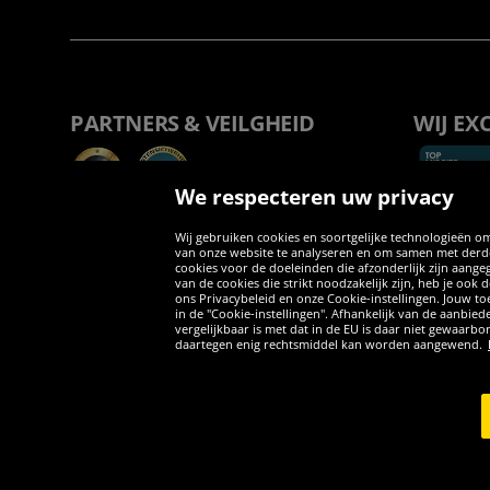
PARTNERS & VEILGHEID
WIJ EX
We respecteren uw privacy
Wij gebruiken cookies en soortgelijke technologieën om
van onze website te analyseren en om samen met derden
cookies voor de doeleinden die afzonderlijk zijn aang
van de cookies die strikt noodzakelijk zijn, heb je ook
ons Privacybeleid en onze Cookie-instellingen. Jouw toe
in de "Cookie-instellingen". Afhankelijk van de aanbi
vergelijkbaar is met dat in de EU is daar niet gewaarbo
daartegen enig rechtsmiddel kan worden aangewend.
Copyright © 2026 Sportspar GmbH, Gustav-Adolf-Ring 7, 04838 Eilen
*Alle prijzen incl. wettelijke btw excl. verzendingskosten en eventue
inclusief btw