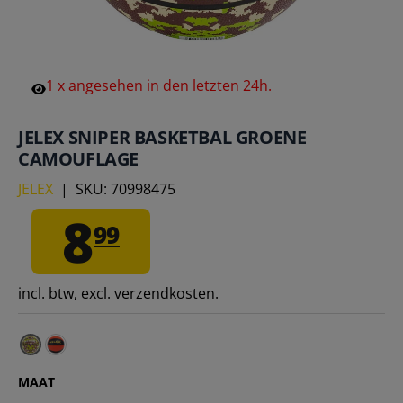
1
x
angesehen
in
den
letzten
24h.
JELEX SNIPER BASKETBAL GROENE
CAMOUFLAGE
JELEX
|
SKU:
70998475
8
99
incl. btw, excl. verzendkosten.
JELEX Sniper Basketbal zwart-oranje – 7
MAAT