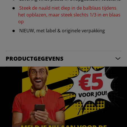
Steek de naald niet diep in de balblaas tijdens
het opblazen, maar steek slechts 1/3 in en blaas
op
NIEUW, met label & originele verpakking
PRODUCTGEGEVENS