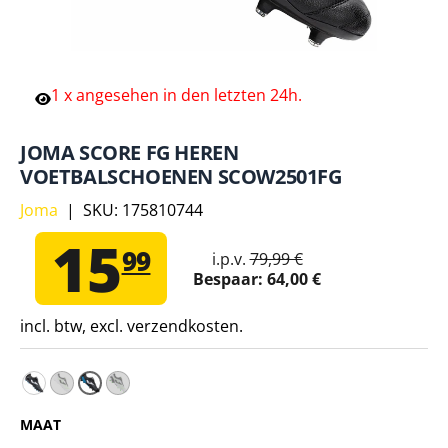
1
x
angesehen
in
den
letzten
24h.
JOMA SCORE FG HEREN
VOETBALSCHOENEN SCOW2501FG
Joma
|
SKU:
175810744
15
99
i.p.v.
79,99 €
Bespaar:
64,00 €
incl. btw, excl. verzendkosten.
Joma SCORE AG voetbalschoenen voor heren SCOW2501
Joma SCORE AG voetbalschoenen voor heren SCOW2
Joma SCORE FG Voetbalschoenen voor Here
MAAT