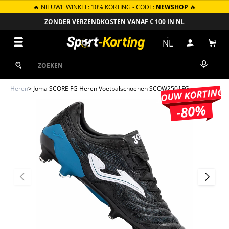
🔥 NIEUWE WINKEL: 10% KORTING - CODE:
NEWSHOP
🔥
GA NAAR INHOUD
ZONDER VERZENDKOSTEN VANAF € 100 IN NL
Menu
NL
Inloggen
Win
Zoeken
Zoeken
Heren
>
Joma SCORE FG Heren Voetbalschoenen SCOW2501FG
JOUW KORTING
-80%
VORIGE
VOLGEN