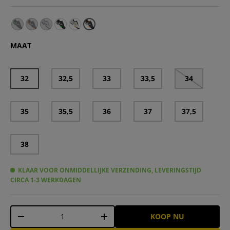
Joma TOLEDO JR AG Voetbalschoenen voor kinderen TO
Joma TOLEDO JR HG Voetbalschoenen Kinderen TOJ
Joma TOLEDO JR HG Voetbalschoenen voor kind
Joma TOLEDO JR Turf Multinocken Voetbalsc
Joma TOLEDO JR Turf Kindervoetbalschoe
MAAT
32
32,5
33
33,5
34
35
35,5
36
37
37,5
38
KLAAR VOOR ONMIDDELLIJKE VERZENDING, LEVERINGSTIJD
CIRCA 1-3 WERKDAGEN
Aantal
KOOP NU
-
+