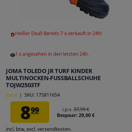
Heißer
Deal!
Bereits
7
x
verkauft
in
24h!
1
x
angesehen
in
den
letzten
24h.
JOMA TOLEDO JR TURF KINDER
MULTINOCKEN-FUSSBALLSCHUHE T
OJW2503TF
Joma
|
SKU:
175811654
8
99
i.p.v.
37,99 €
Bespaar:
29,00 €
incl. btw, excl. verzendkosten.