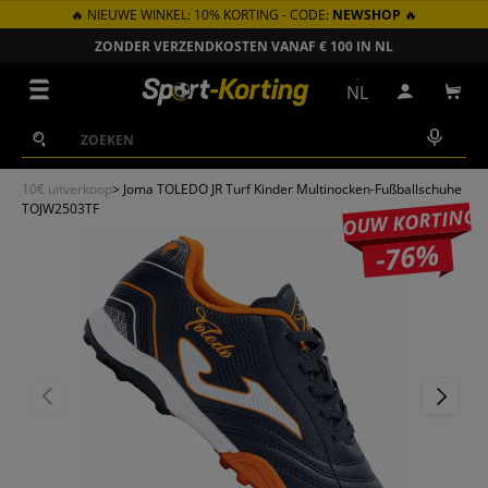
🔥 NIEUWE WINKEL: 10% KORTING - CODE:
NEWSHOP
🔥
GA NAAR INHOUD
ZONDER VERZENDKOSTEN VANAF € 100 IN NL
Menu
NL
Inloggen
Win
Zoeken
Zoeken
10€ uitverkoop
>
Joma TOLEDO JR Turf Kinder Multinocken-Fußballschuhe
TOJW2503TF
JOUW KORTING
-76%
VORIGE
VOLGEN