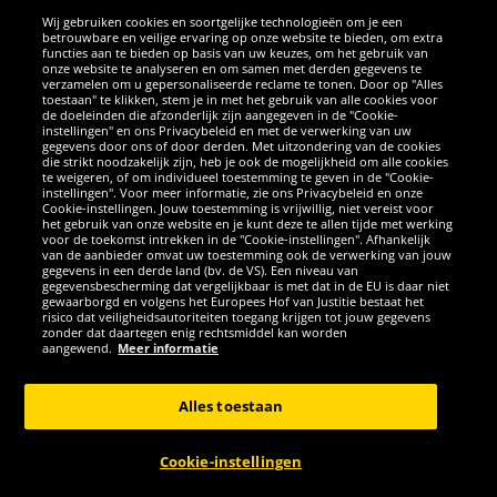
Wij gebruiken cookies en soortgelijke technologieën om je een
betrouwbare en veilige ervaring op onze website te bieden, om extra
functies aan te bieden op basis van uw keuzes, om het gebruik van
onze website te analyseren en om samen met derden gegevens te
verzamelen om u gepersonaliseerde reclame te tonen. Door op "Alles
SOCIALE MEDIA
toestaan" te klikken, stem je in met het gebruik van alle cookies voor
de doeleinden die afzonderlijk zijn aangegeven in de "Cookie-
instellingen" en ons Privacybeleid en met de verwerking van uw
Facebook
Instagram
WhatsApp
TikTok
Twitter
YouTube
gegevens door ons of door derden. Met uitzondering van de cookies
die strikt noodzakelijk zijn, heb je ook de mogelijkheid om alle cookies
te weigeren, of om individueel toestemming te geven in de "Cookie-
instellingen". Voor meer informatie, zie ons Privacybeleid en onze
APPS
Cookie-instellingen. Jouw toestemming is vrijwillig, niet vereist voor
het gebruik van onze website en je kunt deze te allen tijde met werking
voor de toekomst intrekken in de "Cookie-instellingen". Afhankelijk
van de aanbieder omvat uw toestemming ook de verwerking van jouw
gegevens in een derde land (bv. de VS). Een niveau van
gegevensbescherming dat vergelijkbaar is met dat in de EU is daar niet
gewaarborgd en volgens het Europees Hof van Justitie bestaat het
risico dat veiligheidsautoriteiten toegang krijgen tot jouw gegevens
zonder dat daartegen enig rechtsmiddel kan worden
aangewend.
Meer informatie
Copyright © 2026 Sportspar GmbH, Gustav-Adolf-Ring 7, 04838 Eilenburg
GER - Alle rechten voorbehouden
Alles toestaan
*Alle prijzen incl. wettelijke btw excl. verzendingskosten en eventueel
kosten voor levering ter plaatse, tenzij anderszins beschreven. 1Huidige
Cookie-instellingen
of eerdere aanbevolen verkoopprijs van de fabrikant inclusief btw