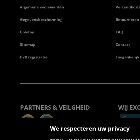
Algemene voorwaarden
Verzendkost
Gegevensbescherming
Retourneren
Colofon
FAQ
Sitemap
Contact
B2B registratie
Toegankelijk
PARTNERS & VEILGHEID
WIJ EX
We respecteren uw privacy
Wij gebruiken cookies en soortgelijke technologieën om