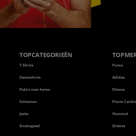
TOPCATEGORIEËN
TOPME
T-Shirts
Puma
Sweatshirts
Adidas
Polo's voor heren
Ellesse
Schoenen
Pierre Cardi
Jacks
Hummel
Ondergoed
Dickies