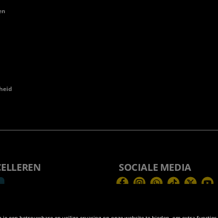
en
heid
CELLEREN
SOCIALE MEDIA
Facebook
Instagram
WhatsApp
TikTok
Twitter
You
 je een betrouwbare en veilige ervaring op onze website te bieden, om extra functies