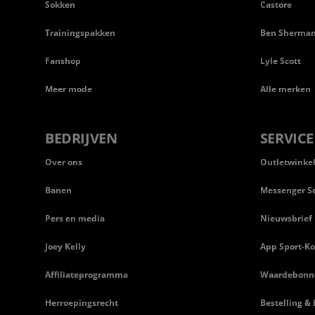
Sokken
Castore
Trainingspakken
Ben Sherma
Fanshop
Lyle Scott
Meer mode
Alle merken
BEDRIJVEN
SERVICE
Over ons
Outletwinke
Banen
Messenger Se
Pers en media
Nieuwsbrief
Joey Kelly
App Sport-Ko
Affiliateprogramma
Waardebonn
Herroepingsrecht
Bestelling & 