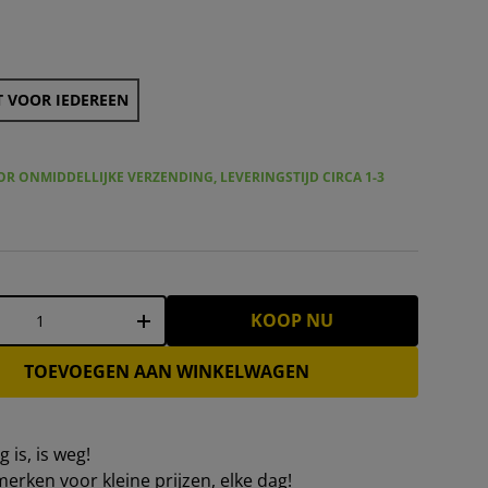
RKJUBÃUR Â® "Agnatha" Telescopische vishengelset 2,40 m
KIRKJUBÃUR Â® "Agnatha" Telescopische vishengelset
 VOOR IEDEREEN
R ONMIDDELLIJKE VERZENDING, LEVERINGSTIJD CIRCA 1-3
KOOP NU
+
TOEVOEGEN AAN WINKELWAGEN
 is, is weg!
erken voor kleine prijzen, elke dag!