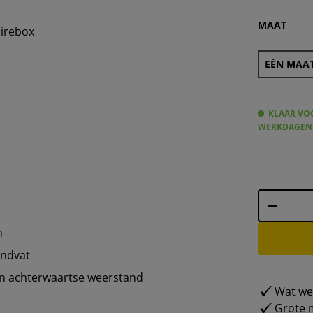
KI
MAAT
oirebox
EÉN MAAT
KLAAR VOO
WERKDAGEN
Aantal
-
n
andvat
n achterwaartse weerstand
Wat weg
Grote m