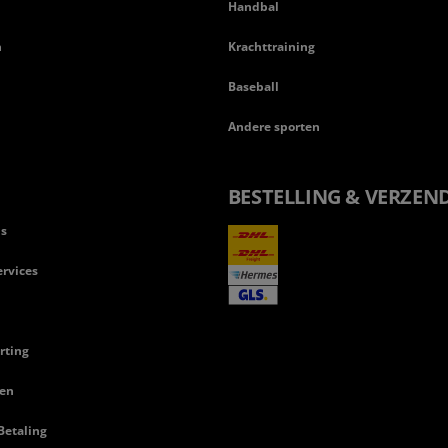
Handbal
n
Krachttraining
Baseball
Andere sporten
BESTELLING & VERZEN
ls
rvices
rting
en
Betaling