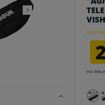
"AG
TEL
VOLGENDE
VISH
KIRKJUB
incl. btw,