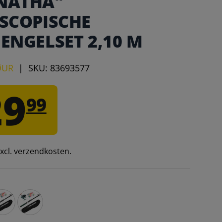
NATHA"
ESCOPISCHE
ENGELSET 2,10 M
ØUR
|
SKU:
83693577
29
99
 excl. verzendkosten.