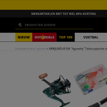
GA NAAR INHOUD
MERKARTIKELEN MET TOT WEL 80% KORTING
Zoeken
NIEUW
HOT
DEALS
TOP 100
VOETBAL
Home
>
Andere sporten
>
KIRKJUBÃUR Â® "Agnatha" Telescopische v