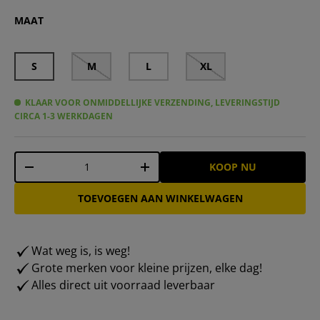
LEANDRO LIDO "Portofino" Wielrenshirt Korte Mouw Her
LEANDRO LIDO "Portofino" heren fietsshirt korte m
LEANDRO LIDO "Portofino" heren wielershirt kor
LEANDRO LIDO "Portofino" heren fietsshirt k
LEANDRO LIDO "Procida" Wielrennershirt
MAAT
S
M
L
XL
KLAAR VOOR ONMIDDELLIJKE VERZENDING, LEVERINGSTIJD
CIRCA 1-3 WERKDAGEN
Aantal
KOOP NU
-
+
TOEVOEGEN AAN WINKELWAGEN
Wat weg is, is weg!
Grote merken voor kleine prijzen, elke dag!
Alles direct uit voorraad leverbaar