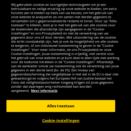
Wij gebruiken cookies en soortgelijke technologieën om je een
betrouwbare en veilige ervaring op onze website te bieden, om extra
functies aan te bieden op basis van uw keuzes, om het gebruik van
onze website te analyseren en om samen met derden gegevens te
SOCIALE MEDIA
verzamelen om u gepersonaliseerde reclame te tonen. Door op "Alles
toestaan" te klikken, stem je in met het gebruik van alle cookies voor
de doeleinden die afzonderlijk zijn aangegeven in de "Cookie-
instellingen" en ons Privacybeleid en met de verwerking van uw
Facebook
Instagram
WhatsApp
TikTok
Twitter
YouTube
gegevens door ons of door derden. Met uitzondering van de cookies
die strikt noodzakelijk zijn, heb je ook de mogelijkheid om alle cookies
te weigeren, of om individueel toestemming te geven in de "Cookie-
instellingen". Voor meer informatie, zie ons Privacybeleid en onze
APPS
Cookie-instellingen. Jouw toestemming is vrijwillig, niet vereist voor
het gebruik van onze website en je kunt deze te allen tijde met werking
voor de toekomst intrekken in de "Cookie-instellingen". Afhankelijk
van de aanbieder omvat uw toestemming ook de verwerking van jouw
gegevens in een derde land (bv. de VS). Een niveau van
gegevensbescherming dat vergelijkbaar is met dat in de EU is daar niet
gewaarborgd en volgens het Europees Hof van Justitie bestaat het
risico dat veiligheidsautoriteiten toegang krijgen tot jouw gegevens
zonder dat daartegen enig rechtsmiddel kan worden
aangewend.
Meer informatie
Copyright © 2026 Sportspar GmbH, Gustav-Adolf-Ring 7, 04838 Eilenburg
GER - Alle rechten voorbehouden
Alles toestaan
*Alle prijzen incl. wettelijke btw excl. verzendingskosten en eventueel
kosten voor levering ter plaatse, tenzij anderszins beschreven. 1Huidige
Cookie-instellingen
of eerdere aanbevolen verkoopprijs van de fabrikant inclusief btw