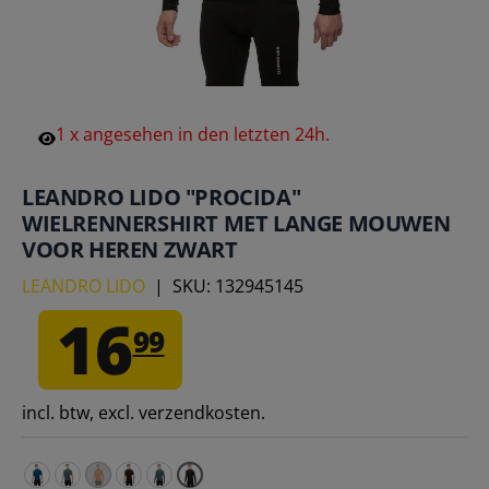
1
x
angesehen
in
den
letzten
24h.
LEANDRO LIDO "PROCIDA"
WIELRENNERSHIRT MET LANGE MOUWEN
VOOR HEREN ZWART
LEANDRO LIDO
|
SKU:
132945145
16
99
incl. btw, excl. verzendkosten.