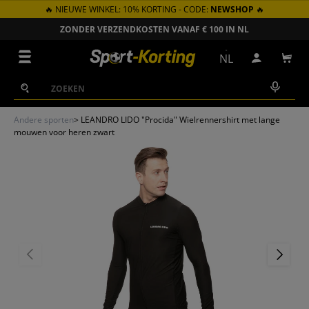
🔥 NIEUWE WINKEL: 10% KORTING - CODE:
NEWSHOP
🔥
GA NAAR INHOUD
ZONDER VERZENDKOSTEN VANAF € 100 IN NL
Menu
NL
Inloggen
Win
Zoeken
Zoeken
Andere sporten
>
LEANDRO LIDO "Procida" Wielrennershirt met lange
mouwen voor heren zwart
VORIGE
VOLGEN