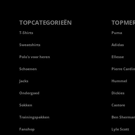
TOPCATEGORIEËN
TOPME
T-Shirts
Puma
Sweatshirts
Adidas
Polo's voor heren
Ellesse
Schoenen
Pierre Cardi
Jacks
Hummel
Ondergoed
Dickies
Sokken
Castore
Trainingspakken
Ben Sherma
Fanshop
Lyle Scott