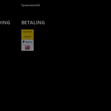
Spaarwereld
DING
BETALING