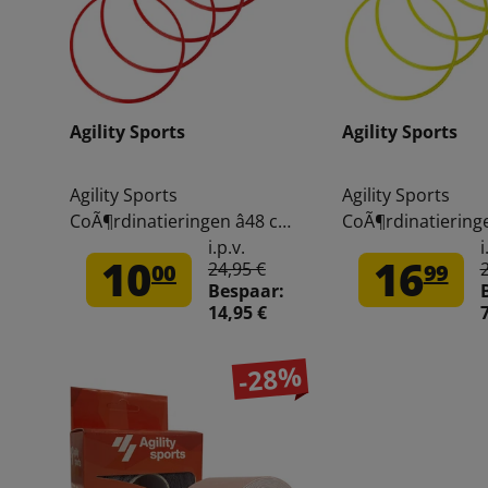
Agility Sports
Agility Sports
Agility Sports
Agility Sports
CoÃ¶rdinatieringen â48 cm
CoÃ¶rdinatieringe
5-pak 228046
5-pak 228053
i.p.v.
i
10
16
24,95 €
00
99
Bespaar:
14,95 €
-28%