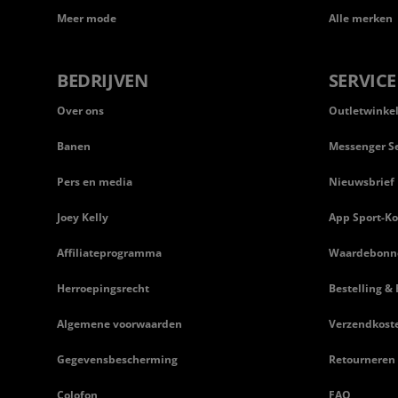
Meer mode
Alle merken
BEDRIJVEN
SERVICE
Over ons
Outletwinke
Banen
Messenger Se
Pers en media
Nieuwsbrief
Joey Kelly
App Sport-Ko
Affiliateprogramma
Waardebonn
Herroepingsrecht
Bestelling & 
Algemene voorwaarden
Verzendkost
Gegevensbescherming
Retourneren
Colofon
FAQ