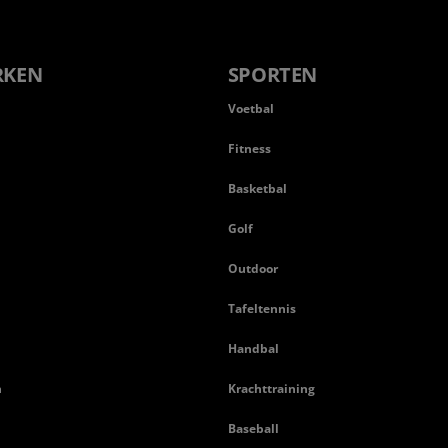
RKEN
SPORTEN
Voetbal
Fitness
Basketbal
n
Golf
Outdoor
Tafeltennis
Handbal
n
Krachttraining
Baseball