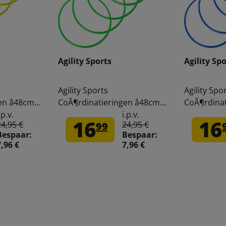
Agility Sports
Agility Sp
Agility Sports
Agility Spo
n â48cm
CoÃ¶rdinatieringen â48cm
CoÃ¶rdinat
5-pak 228534
5-pak 2285
.p.v.
i.p.v.
16
16
24,95 €
24,95 €
99
Bespaar:
Bespaar:
7,96 €
7,96 €