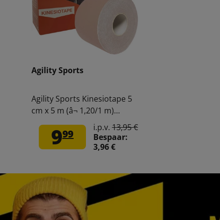
Agility Sports
Agility Sports Kinesiotape 5
cm x 5 m (â¬ 1,20/1 m)
228442
i.p.v.
13,95 €
9
99
Bespaar:
3,96 €