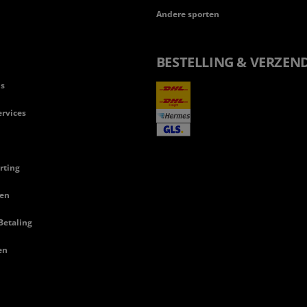
Andere sporten
BESTELLING & VERZEN
ls
rvices
rting
en
Betaling
en