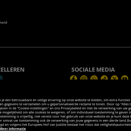
heid
CELLEREN
SOCIALE MEDIA
Facebook
Instagram
WhatsApp
TikTok
Twitter
You
 je een betrouwbare en veilige ervaring op onze website te bieden, om extra functies
 gegevens te verzamelen om u gepersonaliseerde reclame te tonen. Door op "Alles toes
egeven in de "Cookie-instellingen" en ons Privacybeleid en met de verwerking van uw
 de mogelijkheid om alle cookies te weigeren, of om individueel toestemming te geven i
stemming is vrijwillig, niet vereist voor het gebruik van onze website en je kunt deze
eder omvat uw toestemming ook de verwerking van jouw gegevens in een derde land (b
rgd en volgens het Europees Hof van Justitie bestaat het risico dat veiligheidsautorite
Meer informatie