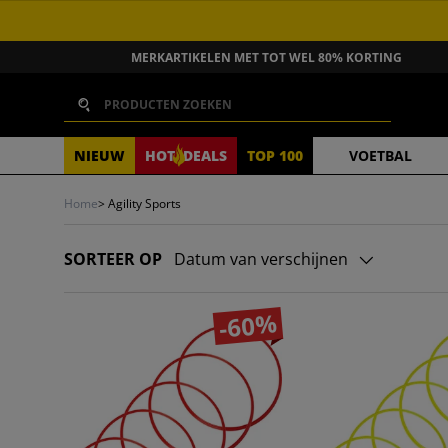
GA NAAR INHOUD
MERKARTIKELEN MET TOT WEL 80% KORTING
Zoeken
NIEUW
HOT
DEALS
TOP 100
VOETBAL
Home
>
Agility Sports
SORTEER OP
Datum van verschijnen
-60%