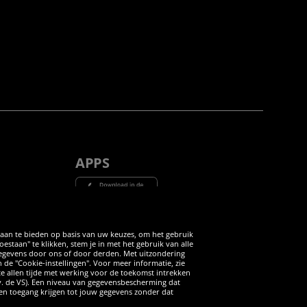
APPS
Tube
 aan te bieden op basis van uw keuzes, om het gebruik
taan" te klikken, stem je in met het gebruik van alle
 gegevens door ons of door derden. Met uitzondering
n de "Cookie-instellingen". Voor meer informatie, zie
 te allen tijde met werking voor de toekomst intrekken
v. de VS). Een niveau van gegevensbescherming dat
iten toegang krijgen tot jouw gegevens zonder dat