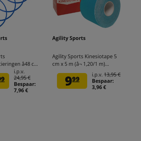
orts
Agility Sports
rts
Agility Sports Kinesiotape 5
ieringen â48 cm
cm x 5 m (â¬ 1,20/1 m)
10
228473
i.p.v.
i.p.v.
13,95 €
9
24,95 €
99
99
Bespaar:
Bespaar:
3,96 €
7,96 €