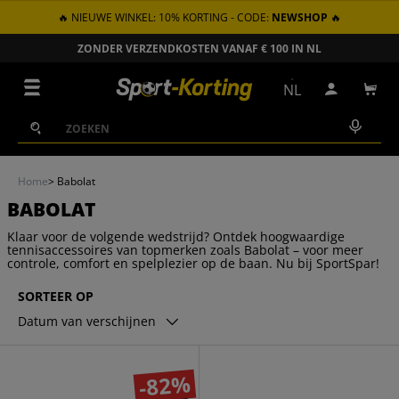
🔥 NIEUWE WINKEL: 10% KORTING - CODE:
NEWSHOP
🔥
GA NAAR INHOUD
ZONDER VERZENDKOSTEN VANAF € 100 IN NL
Menu
NL
Inloggen
Win
Zoeken
Zoeken
Home
>
Babolat
BABOLAT
Klaar voor de volgende wedstrijd? Ontdek hoogwaardige
tennisaccessoires van topmerken zoals Babolat – voor meer
controle, comfort en spelplezier op de baan. Nu bij SportSpar!
SORTEER OP
Datum van verschijnen
-82%