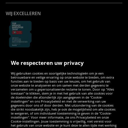
WIJ EXCELLEREN
We respecteren uw privacy
SOCIALE MEDIA
Wij gebruiken cookies en soortgelijke technologieën om je een
betrouwbare en veilige ervaring op onze website te bieden, om extra
Facebook
Instagram
WhatsApp
TikTok
Twitter
YouTube
functies aan te bieden op basis van uw keuzes, om het gebruik van
onze website te analyseren en om samen met derden gegevens te
verzamelen om u gepersonaliseerde reclame te tonen. Door op "Alles
toestaan" te klikken, stem je in met het gebruik van alle cookies voor
de doeleinden die afzonderlijk zijn aangegeven in de "Cookie-
instellingen" en ons Privacybeleid en met de verwerking van uw
APPS
gegevens door ons of door derden. Met uitzondering van de cookies
die strikt noodzakelijk zijn, heb je ook de mogelijkheid om alle cookies
te weigeren, of om individueel toestemming te geven in de "Cookie-
instellingen". Voor meer informatie, zie ons Privacybeleid en onze
Cookie-instellingen. Jouw toestemming is vrijwillig, niet vereist voor
het gebruik van onze website en je kunt deze te allen tijde met werking