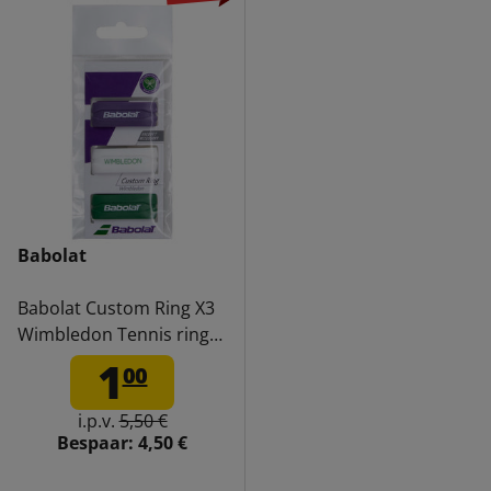
Babolat
Babolat Custom Ring X3
Wimbledon Tennis ring
710028134
1
00
i.p.v.
5,50 €
Bespaar:
4,50 €