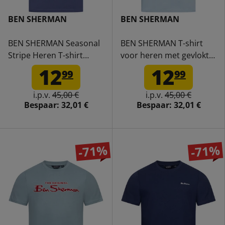
BEN SHERMAN
BEN SHERMAN
BEN SHERMAN Seasonal
BEN SHERMAN T-shirt
Stripe Heren T-shirt
voor heren met gevlokt
1012607N-RIVIERABLUE
logo 0076268N-ICEBLUE
12
12
99
99
i.p.v.
45,00 €
i.p.v.
45,00 €
Bespaar:
32,01 €
Bespaar:
32,01 €
-71%
-71%