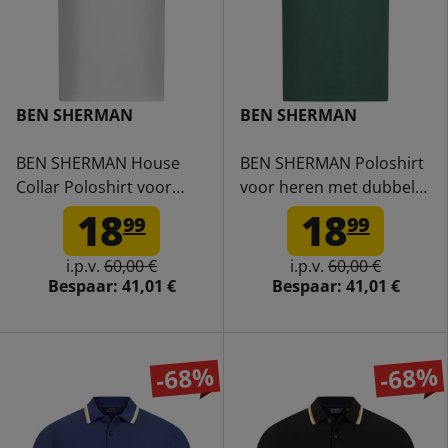
BEN SHERMAN
BEN SHERMAN
BEN SHERMAN House
BEN SHERMAN Poloshirt
Collar Poloshirt voor
voor heren met dubbele
heren 0078169NR-WHITE
bies 0076270NR-Green
18
18
99
99
i.p.v.
60,00 €
i.p.v.
60,00 €
Bespaar:
41,01 €
Bespaar:
41,01 €
-68%
-68%