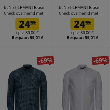
BEN SHERMAN House
BEN SHERMAN House
Check overhemd met
Check overhemd met
lange mouwen voor
lange mouwen voor
24
24
99
99
heren 0077861-ROOD
heren 0077861-MARINE
i.p.v.
80,00 €
i.p.v.
80,00 €
Bespaar:
55,01 €
Bespaar:
55,01 €
-69%
-69%