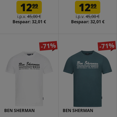
logo 0076268N-BLACK
logo 0076268-010
12
12
99
99
i.p.v.
45,00 €
i.p.v.
45,00 €
Bespaar:
32,01 €
Bespaar:
32,01 €
-71%
-71%
BEN SHERMAN
BEN SHERMAN