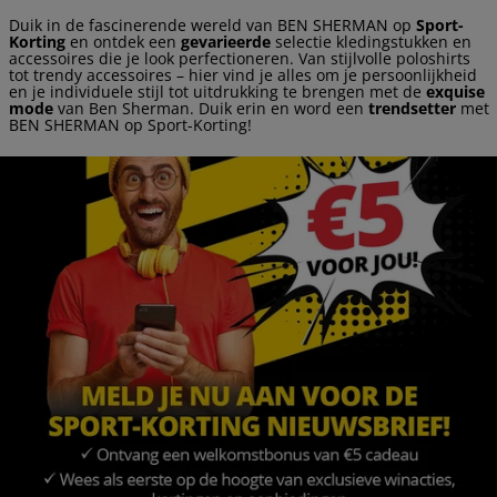
Duik in de fascinerende wereld van BEN SHERMAN op
Sport-
Korting
en ontdek een
gevarieerde
selectie kledingstukken en
accessoires die je look perfectioneren. Van stijlvolle poloshirts
tot trendy accessoires – hier vind je alles om je persoonlijkheid
en je individuele stijl tot uitdrukking te brengen met de
exquise
mode
van Ben Sherman. Duik erin en word een
trendsetter
met
BEN SHERMAN op Sport-Korting!