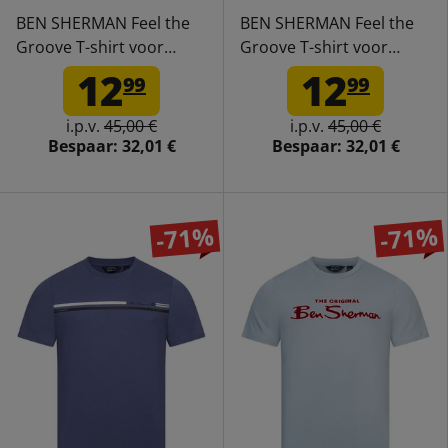
BEN SHERMAN Feel the
BEN SHERMAN Feel the
Groove T-shirt voor
Groove T-shirt voor
heren 1012965-WHITE
heren 1012965-TEAL
12
12
99
99
i.p.v.
45,00 €
i.p.v.
45,00 €
Bespaar:
32,01 €
Bespaar:
32,01 €
-71%
-71%