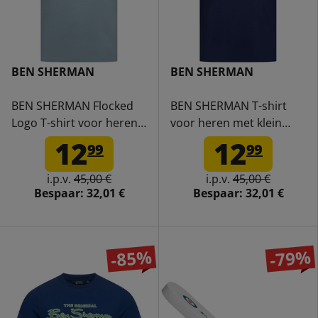
BEN SHERMAN
BEN SHERMAN
BEN SHERMAN Flocked
BEN SHERMAN T-shirt
Logo T-shirt voor heren
voor heren met klein
0076268-PETROL
logo 0076266-
12
12
99
99
TWILIGHTDENIM
i.p.v.
45,00 €
i.p.v.
45,00 €
Bespaar:
32,01 €
Bespaar:
32,01 €
-85%
-79%