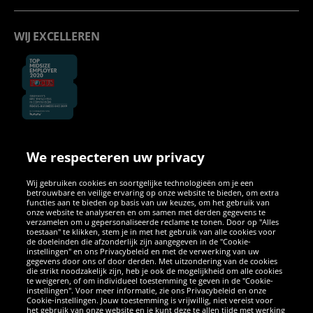
WIJ EXCELLEREN
We respecteren uw privacy
SOCIALE MEDIA
Wij gebruiken cookies en soortgelijke technologieën om je een
betrouwbare en veilige ervaring op onze website te bieden, om extra
Facebook
Instagram
WhatsApp
TikTok
Twitter
YouTube
functies aan te bieden op basis van uw keuzes, om het gebruik van
onze website te analyseren en om samen met derden gegevens te
verzamelen om u gepersonaliseerde reclame te tonen. Door op "Alles
toestaan" te klikken, stem je in met het gebruik van alle cookies voor
de doeleinden die afzonderlijk zijn aangegeven in de "Cookie-
instellingen" en ons Privacybeleid en met de verwerking van uw
APPS
gegevens door ons of door derden. Met uitzondering van de cookies
die strikt noodzakelijk zijn, heb je ook de mogelijkheid om alle cookies
te weigeren, of om individueel toestemming te geven in de "Cookie-
instellingen". Voor meer informatie, zie ons Privacybeleid en onze
Cookie-instellingen. Jouw toestemming is vrijwillig, niet vereist voor
het gebruik van onze website en je kunt deze te allen tijde met werking