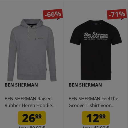
-66%
-71%
BEN SHERMAN
BEN SHERMAN
BEN SHERMAN Raised
BEN SHERMAN Feel the
Rubber Heren Hoodie
Groove T-shirt voor
0072157G-GREY MARL
heren 1012965-BLACK
26
12
99
99