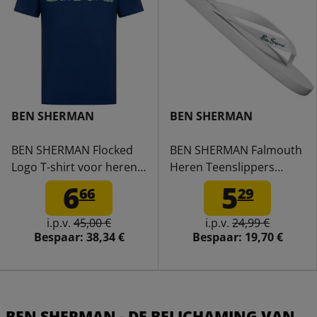
BEN SHERMAN
BEN SHERMAN
BEN SHERMAN Flocked
BEN SHERMAN Falmouth
Logo T-shirt voor heren
Heren Teenslippers
0076268-
BEN3164-WHITE
6
5
66
29
TWILIGHTDENIM
i.p.v.
45,00 €
i.p.v.
24,99 €
Bespaar:
38,34 €
Bespaar:
19,70 €
BEN SHERMAN - DE BELICHAMING VAN