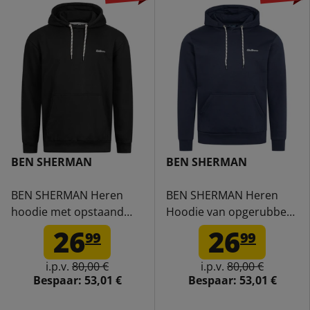
BEN SHERMAN
BEN SHERMAN
BEN SHERMAN Heren
BEN SHERMAN Heren
hoodie met opstaand
Hoodie van opgerubberd
rubber 0072157GP-
materiaal 0072157GP-
26
26
99
99
BLACK
DARKNAVY
i.p.v.
80,00 €
i.p.v.
80,00 €
Bespaar:
53,01 €
Bespaar:
53,01 €