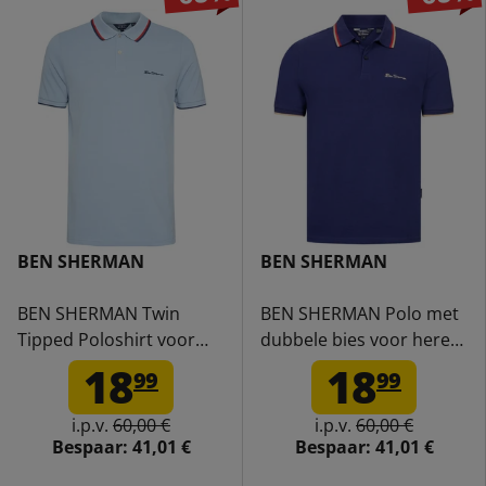
BEN SHERMAN
BEN SHERMAN
BEN SHERMAN Twin
BEN SHERMAN Polo met
Tipped Poloshirt voor
dubbele bies voor heren
heren 0076270-ICEBLUE
0076270-
18
18
99
99
TWILIGHTDENIM
i.p.v.
60,00 €
i.p.v.
60,00 €
Bespaar:
41,01 €
Bespaar:
41,01 €