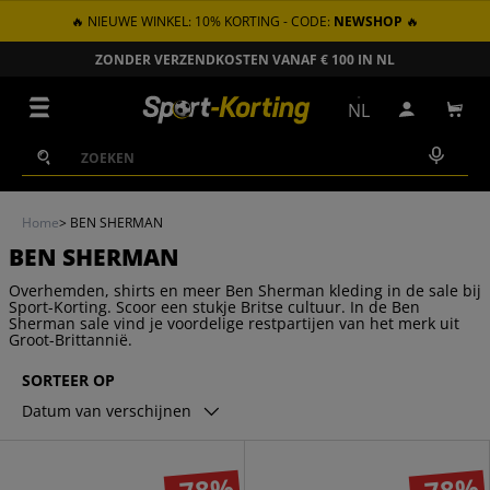
🔥 NIEUWE WINKEL: 10% KORTING - CODE:
NEWSHOP
🔥
GA NAAR INHOUD
ZONDER VERZENDKOSTEN VANAF € 100 IN NL
Menu
NL
Inloggen
Win
Zoeken
Zoeken
Home
>
BEN SHERMAN
BEN SHERMAN
Overhemden, shirts en meer Ben Sherman kleding in de sale bij
Sport-Korting. Scoor een stukje Britse cultuur. In de Ben
Sherman sale vind je voordelige restpartijen van het merk uit
Groot-Brittannië.
SORTEER OP
Datum van verschijnen