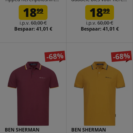
0076270N-PALEBLUE
0076270N-SUNFLOWER
18
18
99
99
i.p.v.
60,00 €
i.p.v.
60,00 €
Bespaar:
41,01 €
Bespaar:
41,01 €
-68%
-68%
BEN SHERMAN
BEN SHERMAN