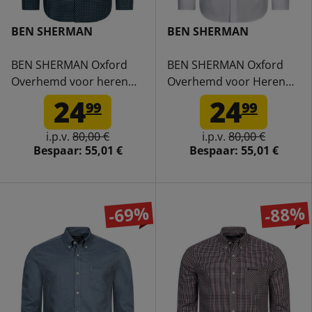
BEN SHERMAN
BEN SHERMAN
BEN SHERMAN Oxford
BEN SHERMAN Oxford
Overhemd voor heren
Overhemd voor Heren
met lange mouwen
met Lange Mouwen
24
24
99
99
0077858-DARKEMERALD
0077857-WHITE
i.p.v.
80,00 €
i.p.v.
80,00 €
Bespaar:
55,01 €
Bespaar:
55,01 €
-69%
-88%