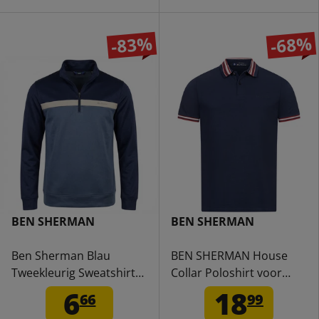
-83%
-68%
BEN SHERMAN
BEN SHERMAN
Ben Sherman Blau
BEN SHERMAN House
Tweekleurig Sweatshirt
Collar Poloshirt voor
met rits voor heren
heren 0078169NR-
6
18
66
99
1981080945
DARKNAVY