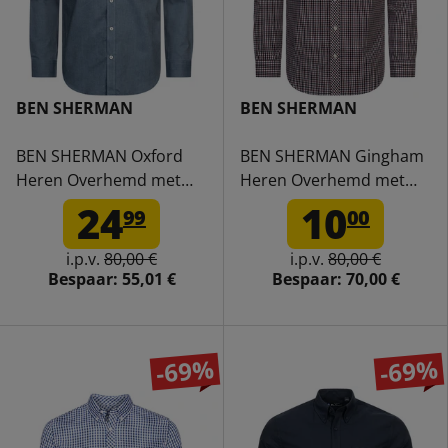
BEN SHERMAN
BEN SHERMAN
BEN SHERMAN Oxford
BEN SHERMAN Gingham
Heren Overhemd met
Heren Overhemd met
lange mouwen 0077857-
Lange Mouwen 0077860-
24
10
99
00
DARKBLUE
WINE
i.p.v.
80,00 €
i.p.v.
80,00 €
Bespaar:
55,01 €
Bespaar:
70,00 €
-69%
-69%