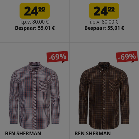
met lange mouwen
Lange Mouwen 0077858-
24
24
99
99
0077861-LIGHTBLUE
DARKRED
i.p.v.
80,00 €
i.p.v.
80,00 €
Bespaar:
55,01 €
Bespaar:
55,01 €
-69%
-69%
BEN SHERMAN
BEN SHERMAN