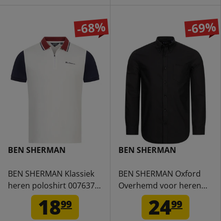
-68%
-69%
BEN SHERMAN
BEN SHERMAN
BEN SHERMAN Klassiek
BEN SHERMAN Oxford
heren poloshirt 0076371-
Overhemd voor heren
SNOWWHITE
met lange mouwen
18
24
99
99
0077857-BARELYBLACK