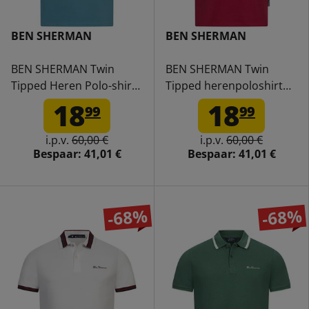
BEN SHERMAN
BEN SHERMAN
BEN SHERMAN Twin
BEN SHERMAN Twin
Tipped Heren Polo-shirt
Tipped herenpoloshirt
0076270NR-Teal
0076270NR-RED
18
18
99
99
i.p.v.
60,00 €
i.p.v.
60,00 €
Bespaar:
41,01 €
Bespaar:
41,01 €
-68%
-68%