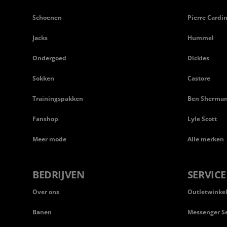
Schoenen
Pierre Cardi
Jacks
Hummel
Ondergoed
Dickies
Sokken
Castore
Trainingspakken
Ben Sherma
Fanshop
Lyle Scott
Meer mode
Alle merken
BEDRIJVEN
SERVICE
Over ons
Outletwinke
Banen
Messenger Se