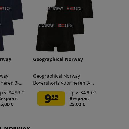
orway
Geographical Norway
rway
Geographical Norway
 heren 3-
Boxershorts voor heren 3-
-Navy
pack zwart Pack-3-Black
.p.v.
34,99 €
i.p.v.
34,99 €
9
99
Bespaar:
Bespaar:
5,00 €
25,00 €
AL NORWAY