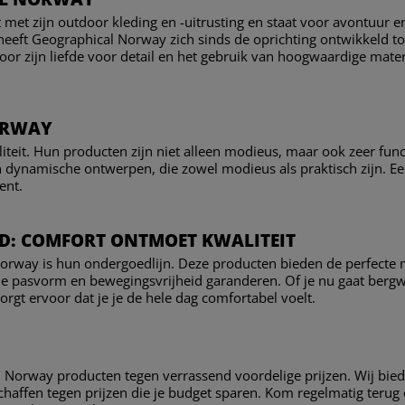
et zijn outdoor kleding en -uitrusting en staat voor avontuur 
heeft Geographical Norway zich sinds de oprichting ontwikkeld tot
or zijn liefde voor detail en het gebruik van hoogwaardige materi
ORWAY
teit. Hun producten zijn niet alleen modieus, maar ook zeer funct
en dynamische ontwerpen, die zowel modieus als praktisch zijn. 
ent.
: COMFORT ONTMOET KWALITEIT
orway is hun ondergoedlijn. Deze producten bieden de perfecte mi
de pasvorm en bewegingsvrijheid garanderen. Of je nu gaat berg
gt ervoor dat je je de hele dag comfortabel voelt.
cal Norway producten tegen verrassend voordelige prijzen. Wij b
schaffen tegen prijzen die je budget sparen. Kom regelmatig ter