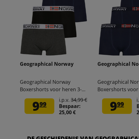
Geographical Norway
Geographical N
Geographical Norway
Geographical No
Boxershorts voor heren 3-
Boxershorts voor
pack Pack-3-Tricolor-White
pack navy Pack-3
i.p.v.
34,99 €
i
9
9
99
99
Bespaar:
25,00 €
2
DE GESCHIEDENIS VAN GEOGRAPHIC