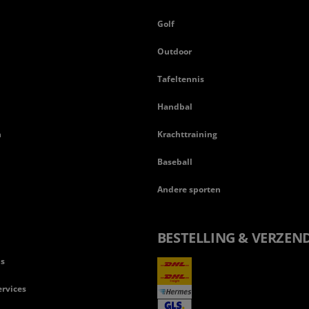
n
Golf
Outdoor
Tafeltennis
Handbal
n
Krachttraining
Baseball
Andere sporten
BESTELLING & VERZEN
ls
rvices