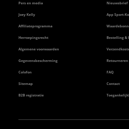
Pers en media
Nieuwsbrief
Joey Kelly
App Sport-Ko
Affiliateprogramma
Waardebonn
Herroepingsrecht
Bestelling & 
Algemene voorwaarden
Verzendkost
Gegevensbescherming
Retourneren
Colofon
FAQ
Sitemap
Contact
B2B registratie
Toegankelijk