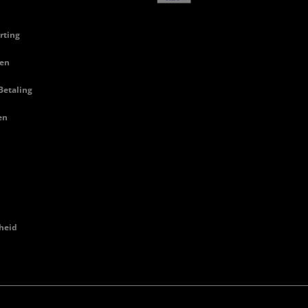
rting
en
Betaling
en
heid