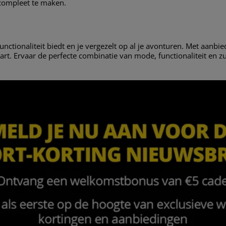
 compleet te maken.
unctionaliteit biedt en je vergezelt op al je avonturen. Met aanbied
paart. Ervaar de perfecte combinatie van mode, functionaliteit en