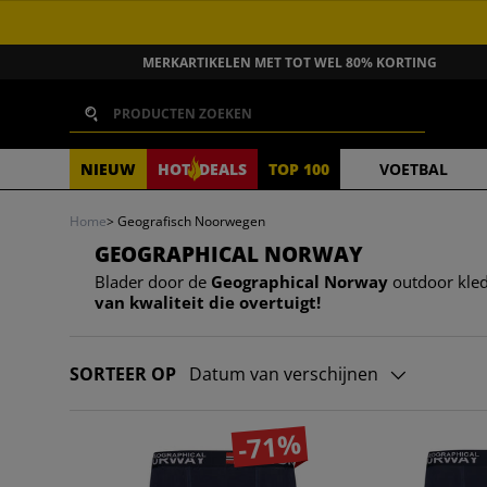
GA NAAR INHOUD
MERKARTIKELEN MET TOT WEL 80% KORTING
Zoeken
NIEUW
HOT
DEALS
TOP 100
VOETBAL
Home
>
Geografisch Noorwegen
GEOGRAPHICAL NORWAY
Blader door de
Geographical Norway
outdoor kled
van kwaliteit die overtuigt!
SORTEER OP
Datum van verschijnen
-71%