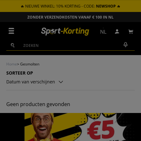
🔥 NIEUWE WINKEL: 10% KORTING - CODE:
NEWSHOP
🔥
GA NAAR INHOUD
ZONDER VERZENDKOSTEN VANAF € 100 IN NL
Menu
NL
Inloggen
Win
Zoeken
Zoeken
Home
>
Gesmolten
SORTEER OP
Datum van verschijnen
Geen producten gevonden