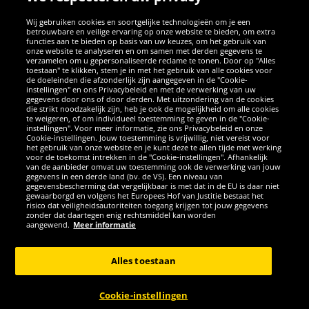
SOCIALE MEDIA
Wij gebruiken cookies en soortgelijke technologieën om je een
betrouwbare en veilige ervaring op onze website te bieden, om extra
Facebook
Instagram
WhatsApp
TikTok
Twitter
YouTube
functies aan te bieden op basis van uw keuzes, om het gebruik van
onze website te analyseren en om samen met derden gegevens te
verzamelen om u gepersonaliseerde reclame te tonen. Door op "Alles
toestaan" te klikken, stem je in met het gebruik van alle cookies voor
de doeleinden die afzonderlijk zijn aangegeven in de "Cookie-
instellingen" en ons Privacybeleid en met de verwerking van uw
APPS
gegevens door ons of door derden. Met uitzondering van de cookies
die strikt noodzakelijk zijn, heb je ook de mogelijkheid om alle cookies
te weigeren, of om individueel toestemming te geven in de "Cookie-
instellingen". Voor meer informatie, zie ons Privacybeleid en onze
Cookie-instellingen. Jouw toestemming is vrijwillig, niet vereist voor
het gebruik van onze website en je kunt deze te allen tijde met werking
voor de toekomst intrekken in de "Cookie-instellingen". Afhankelijk
van de aanbieder omvat uw toestemming ook de verwerking van jouw
gegevens in een derde land (bv. de VS). Een niveau van
gegevensbescherming dat vergelijkbaar is met dat in de EU is daar niet
gewaarborgd en volgens het Europees Hof van Justitie bestaat het
risico dat veiligheidsautoriteiten toegang krijgen tot jouw gegevens
zonder dat daartegen enig rechtsmiddel kan worden
Copyright © 2026 Sportspar GmbH, Gustav-Adolf-Ring 7, 04838 Eilenburg
aangewend.
Meer informatie
GER - Alle rechten voorbehouden
Alles toestaan
*Alle prijzen incl. wettelijke btw excl. verzendingskosten en eventueel
kosten voor levering ter plaatse, tenzij anderszins beschreven. 1Huidige
of eerdere aanbevolen verkoopprijs van de fabrikant inclusief btw
Cookie-instellingen
ANNULERING