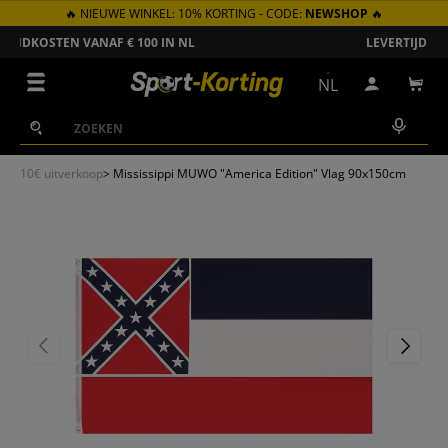
🔥 NIEUWE WINKEL: 10% KORTING - CODE:
NEWSHOP
🔥
GA NAAR INHOUD
LEVERTIJD 1-3 WERKDAGEN IN NL
Menu
NL
Inloggen
Win
Zoeken
Zoeken
10€ uitverkoop
>
Mississippi MUWO "America Edition" Vlag 90x150cm
VORIGE
VOLGEN