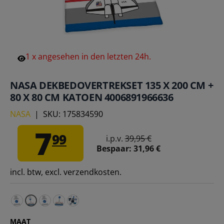
1
x
angesehen
in
den
letzten
24h.
NASA DEKBEDOVERTREKSET 135 X 200 CM +
80 X 80 CM KATOEN 4006891966636
NASA
|
SKU:
175834590
7
99
i.p.v.
39,95 €
Bespaar:
31,96 €
incl. btw, excl. verzendkosten.
NASA Beddengoed Set 135 x 200 cm + 80 x 80 cm Katoe
NASA Beddengoed Set 140 x 200 cm + 70 x 90 c
NASA Plaid 130 x 170 cm 4006891966902 – E
NASA Mystery-DEAL Kussen 40 x 40 cm 4
MAAT