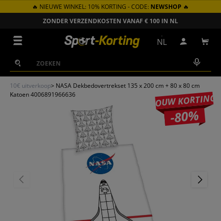
🔥 NIEUWE WINKEL: 10% KORTING - CODE:
NEWSHOP
🔥
GA NAAR INHOUD
ZONDER VERZENDKOSTEN VANAF € 100 IN NL
Menu
NL
Inloggen
Win
Zoeken
Zoeken
10€ uitverkoop
>
NASA Dekbedovertrekset 135 x 200 cm + 80 x 80 cm
Katoen 4006891966636
JOUW KORTING
-80%
VORIGE
VOLGEN