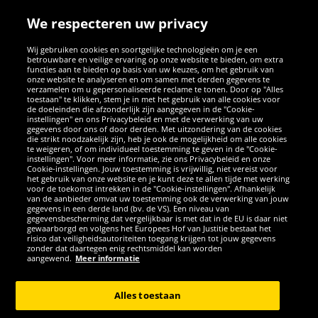
We respecteren uw privacy
Wij gebruiken cookies en soortgelijke technologieën om je een
betrouwbare en veilige ervaring op onze website te bieden, om extra
functies aan te bieden op basis van uw keuzes, om het gebruik van
onze website te analyseren en om samen met derden gegevens te
verzamelen om u gepersonaliseerde reclame te tonen. Door op "Alles
SOCIALE MEDIA
toestaan" te klikken, stem je in met het gebruik van alle cookies voor
de doeleinden die afzonderlijk zijn aangegeven in de "Cookie-
instellingen" en ons Privacybeleid en met de verwerking van uw
Facebook
Instagram
WhatsApp
TikTok
Twitter
YouTube
gegevens door ons of door derden. Met uitzondering van de cookies
die strikt noodzakelijk zijn, heb je ook de mogelijkheid om alle cookies
te weigeren, of om individueel toestemming te geven in de "Cookie-
instellingen". Voor meer informatie, zie ons Privacybeleid en onze
APPS
Cookie-instellingen. Jouw toestemming is vrijwillig, niet vereist voor
het gebruik van onze website en je kunt deze te allen tijde met werking
voor de toekomst intrekken in de "Cookie-instellingen". Afhankelijk
van de aanbieder omvat uw toestemming ook de verwerking van jouw
gegevens in een derde land (bv. de VS). Een niveau van
gegevensbescherming dat vergelijkbaar is met dat in de EU is daar niet
gewaarborgd en volgens het Europees Hof van Justitie bestaat het
risico dat veiligheidsautoriteiten toegang krijgen tot jouw gegevens
zonder dat daartegen enig rechtsmiddel kan worden
aangewend.
Meer informatie
Copyright © 2026 Sportspar GmbH, Gustav-Adolf-Ring 7, 04838 Eilenburg
GER - Alle rechten voorbehouden
Alles toestaan
*Alle prijzen incl. wettelijke btw excl. verzendingskosten en eventueel