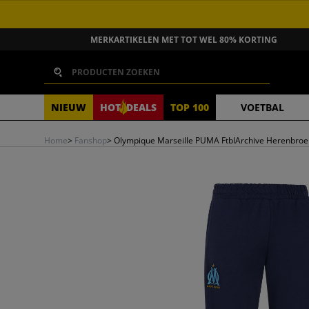
GA NAAR INHOUD
MERKARTIKELEN MET TOT WEL 80% KORTING
Zoeken
NIEUW
HOT
DEALS
TOP 100
VOETBAL
Home
>
Fanshop
>
Olympique Marseille PUMA FtblArchive Herenbro