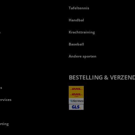
Tafeltennis
Handbal
n
Krachttraining
Baseball
Andere sporten
BESTELLING & VERZEN
ls
rvices
rting