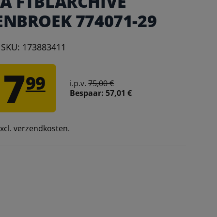
A FTBLARCHIVE
ENBROEK 774071-29
|
SKU:
173883411
17
99
i.p.v.
75,00 €
Bespaar:
57,01 €
 excl. verzendkosten.