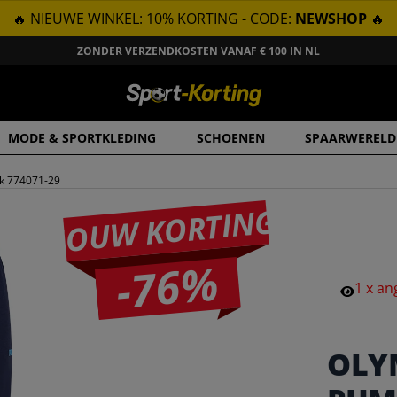
🔥 NIEUWE WINKEL: 10% KORTING - CODE:
NEWSHOP
🔥
ZONDER VERZENDKOSTEN VANAF € 100 IN NL
MODE & SPORTKLEDING
SCHOENEN
SPAARWERELD
ek 774071-29
JOUW KORTING
-76%
1
x
an
OLY