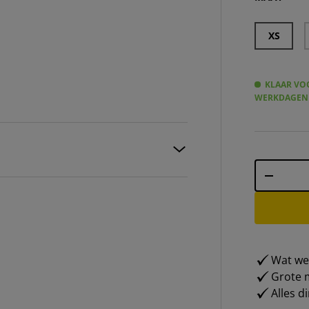
XS
KLAAR VOO
WERKDAGEN
Aantal
-
Wat weg
Grote m
Alles d