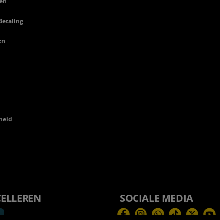
en
Betaling
en
heid
CELLEREN
SOCIALE MEDIA
Facebook
Instagram
WhatsApp
TikTok
Twitter
You