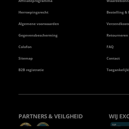
Affiliateprogramma
Waardebonn
Herroepingsrecht
Bestelling & 
Algemene voorwaarden
Verzendkost
Gegevensbescherming
Retourneren
Colofon
FAQ
Sitemap
Contact
B2B registratie
Toegankelijk
PARTNERS & VEILGHEID
WIJ EX