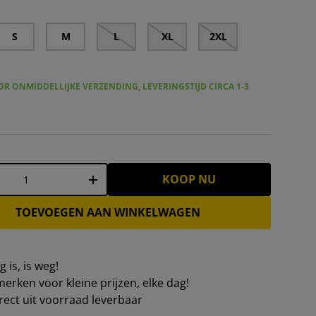
S
M
L
XL
2XL
R ONMIDDELLIJKE VERZENDING, LEVERINGSTIJD CIRCA 1-3
KOOP NU
+
TOEVOEGEN AAN WINKELWAGEN
 is, is weg!
erken voor kleine prijzen, elke dag!
irect uit voorraad leverbaar