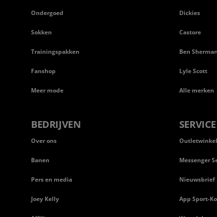
Ondergoed
Dickies
Sokken
Castore
Trainingspakken
Ben Sherma
Fanshop
Lyle Scott
Meer mode
Alle merken
BEDRIJVEN
SERVICE
Over ons
Outletwinke
Banen
Messenger Se
Pers en media
Nieuwsbrief
Joey Kelly
App Sport-Ko