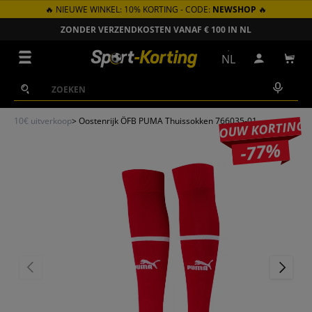
🔥 NIEUWE WINKEL: 10% KORTING - CODE:
NEWSHOP
🔥
GA NAAR INHOUD
ZONDER VERZENDKOSTEN VANAF € 100 IN NL
Menu
NL
Inloggen
Win
Zoeken
Zoeken
10€ uitverkoop
>
Oostenrijk ÖFB PUMA Thuissokken 766035-01
JOUW KORTING
-77%
VORIGE
VOLGEN