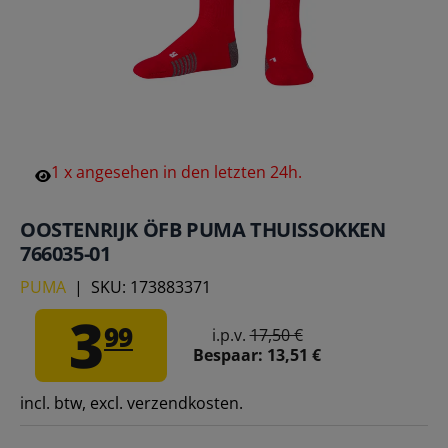
1
x
angesehen
in
den
letzten
24h.
OOSTENRIJK ÖFB PUMA THUISSOKKEN
766035-01
PUMA
|
SKU:
173883371
3
99
i.p.v.
17,50 €
Bespaar:
13,51 €
incl. btw, excl. verzendkosten.