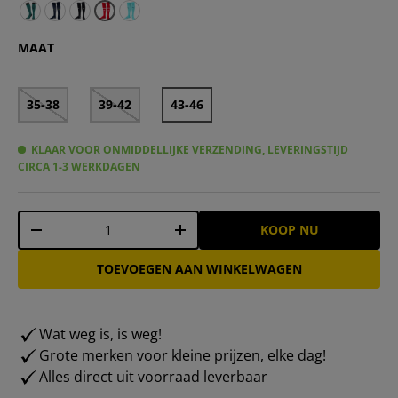
Oostenrijk ÖFB PUMA Heren Uitkousen 702077-34 – 43-4
Oostenrijk ÖFB PUMA Heren Kousen 748682-03 – 43-
Oostenrijk ÖFB PUMA Pro Kousen 756574-03 – 43
Oostenrijk ÖFB PUMA Uit Tenue Kousen 7
MAAT
35-38
39-42
43-46
KLAAR VOOR ONMIDDELLIJKE VERZENDING, LEVERINGSTIJD
CIRCA 1-3 WERKDAGEN
Aantal
KOOP NU
-
+
TOEVOEGEN AAN WINKELWAGEN
Wat weg is, is weg!
Grote merken voor kleine prijzen, elke dag!
Alles direct uit voorraad leverbaar