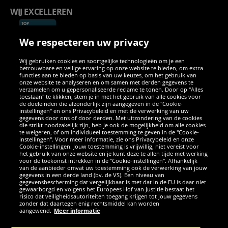
WIJ EXCELLEREN
We respecteren uw privacy
Wij gebruiken cookies en soortgelijke technologieën om je een
betrouwbare en veilige ervaring op onze website te bieden, om extra
functies aan te bieden op basis van uw keuzes, om het gebruik van
onze website te analyseren en om samen met derden gegevens te
verzamelen om u gepersonaliseerde reclame te tonen. Door op "Alles
SOCIALE MEDIA
toestaan" te klikken, stem je in met het gebruik van alle cookies voor
de doeleinden die afzonderlijk zijn aangegeven in de "Cookie-
instellingen" en ons Privacybeleid en met de verwerking van uw
Facebook
Instagram
WhatsApp
TikTok
Twitter
YouTube
gegevens door ons of door derden. Met uitzondering van de cookies
die strikt noodzakelijk zijn, heb je ook de mogelijkheid om alle cookies
te weigeren, of om individueel toestemming te geven in de "Cookie-
instellingen". Voor meer informatie, zie ons Privacybeleid en onze
APPS
Cookie-instellingen. Jouw toestemming is vrijwillig, niet vereist voor
het gebruik van onze website en je kunt deze te allen tijde met werking
voor de toekomst intrekken in de "Cookie-instellingen". Afhankelijk
van de aanbieder omvat uw toestemming ook de verwerking van jouw
gegevens in een derde land (bv. de VS). Een niveau van
gegevensbescherming dat vergelijkbaar is met dat in de EU is daar niet
gewaarborgd en volgens het Europees Hof van Justitie bestaat het
risico dat veiligheidsautoriteiten toegang krijgen tot jouw gegevens
zonder dat daartegen enig rechtsmiddel kan worden
aangewend.
Meer informatie
Copyright © 2026 Sportspar GmbH, Gustav-Adolf-Ring 7, 04838 Eilenburg