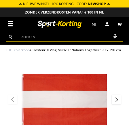
🔥 NIEUWE WINKEL: 10% KORTING - CODE:
NEWSHOP
🔥
GA NAAR INHOUD
ZONDER VERZENDKOSTEN VANAF € 100 IN NL
Menu
NL
Inloggen
Win
Zoeken
Zoeken
10€ uitverkoop
>
Oostenrijk Vlag MUWO "Nations Together" 90 x 150 cm
VORIGE
VOLGEN