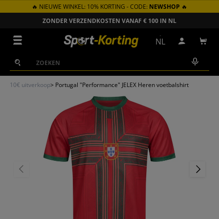
🔥 NIEUWE WINKEL: 10% KORTING - CODE:
NEWSHOP
🔥
GA NAAR INHOUD
ZONDER VERZENDKOSTEN VANAF € 100 IN NL
Menu
NL
Inloggen
Win
Zoeken
Zoeken
10€ uitverkoop
>
Portugal "Performance" JELEX Heren voetbalshirt
VORIGE
VOLGEN