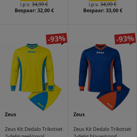
i.p.v.
34,99 €
i.p.v.
34,99 €
Bespaar:
32,00 €
Bespaar:
33,00 €
-93%
-93%
Zeus
Zeus
Zeus Kit Dedalo Trikotset
Zeus Kit Dedalo Trikotset
2-delig geel/royal
2-delig blauw/rood