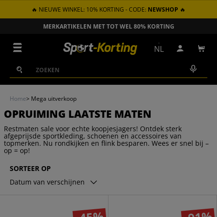
🔥 NIEUWE WINKEL: 10% KORTING - CODE:
NEWSHOP
🔥
GA NAAR INHOUD
ZONDER VERZENDKOSTEN VANAF € 100 IN NL
Menu
NL
Inloggen
Win
Zoeken
Zoeken
Home
>
Mega uitverkoop
OPRUIMING LAATSTE MATEN
Restmaten sale voor echte koopjesjagers! Ontdek sterk
afgeprijsde sportkleding, schoenen en accessoires van
topmerken. Nu rondkijken en flink besparen. Wees er snel bij –
op = op!
SORTEER OP
Datum van verschijnen