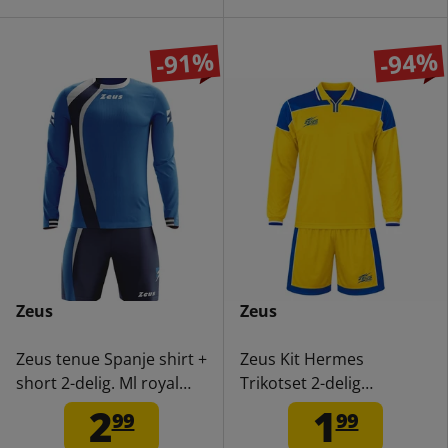
-91%
-94%
Zeus
Zeus
Zeus tenue Spanje shirt +
Zeus Kit Hermes
short 2-delig. Ml royal
Trikotset 2-delig
blauw
geel/royalblauw/wit
2
1
99
99