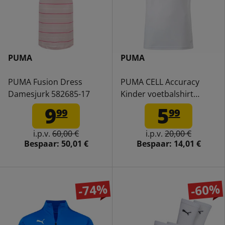
PUMA
PUMA
PUMA Fusion Dress
PUMA CELL Accuracy
Damesjurk 582685-17
Kinder voetbalshirt
702214-12
9
5
99
99
i.p.v.
60,00 €
i.p.v.
20,00 €
Bespaar:
50,01 €
Bespaar:
14,01 €
-74%
-60%