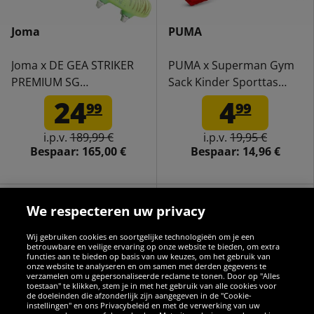
Joma
PUMA
Joma x DE GEA STRIKER
PUMA x Superman Gym
PREMIUM SG
Sack Kinder Sporttas
Voetbalschoenen
073225-01
24
4
99
99
PSTRIW2511SG
i.p.v.
189,99 €
i.p.v.
19,95 €
Bespaar:
165,00 €
Bespaar:
14,96 €
We respecteren uw privacy
-62%
-84%
Wij gebruiken cookies en soortgelijke technologieën om je een
betrouwbare en veilige ervaring op onze website te bieden, om extra
functies aan te bieden op basis van uw keuzes, om het gebruik van
onze website te analyseren en om samen met derden gegevens te
verzamelen om u gepersonaliseerde reclame te tonen. Door op "Alles
toestaan" te klikken, stem je in met het gebruik van alle cookies voor
de doeleinden die afzonderlijk zijn aangegeven in de "Cookie-
instellingen" en ons Privacybeleid en met de verwerking van uw