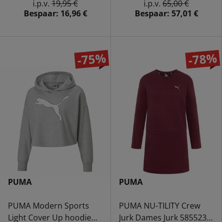
i.p.v.
19,95 €
i.p.v.
65,00 €
Bespaar:
16,96 €
Bespaar:
57,01 €
-75%
-78%
PUMA
PUMA
PUMA Modern Sports
PUMA NU-TILITY Crew
Light Cover Up hoodie
Jurk Dames Jurk 585523-