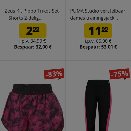
Zeus Kit Pippo Trikot-Set
PUMA Studio verstelbaar
+ Shorts 2-delig
dames trainingsjack
sky/bianco
519309-02
2
11
99
99
i.p.v.
34,99 €
i.p.v.
65,00 €
Bespaar:
32,00 €
Bespaar:
53,01 €
-83%
-75%