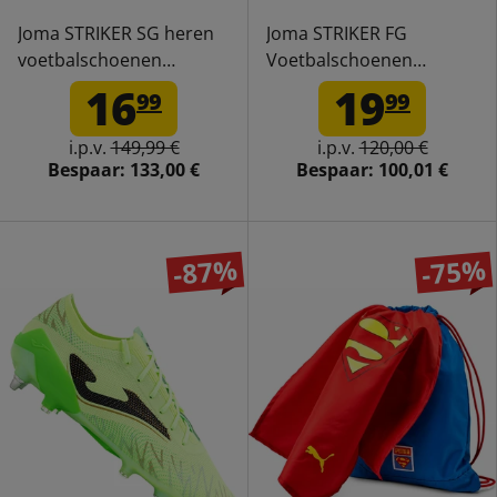
Joma STRIKER SG heren
Joma STRIKER FG
voetbalschoenen
Voetbalschoenen
STRIKS2502SG
STRIKS2502FG
16
19
99
99
i.p.v.
149,99 €
i.p.v.
120,00 €
Bespaar:
133,00 €
Bespaar:
100,01 €
-87%
-75%