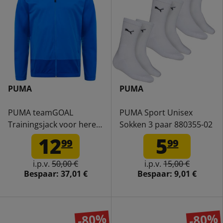
PUMA
PUMA
PUMA teamGOAL
PUMA Sport Unisex
Trainingsjack voor heren
Sokken 3 paar 880355-02
656561-02
12
5
99
99
i.p.v.
50,00 €
i.p.v.
15,00 €
Bespaar:
37,01 €
Bespaar:
9,01 €
-80%
-80%