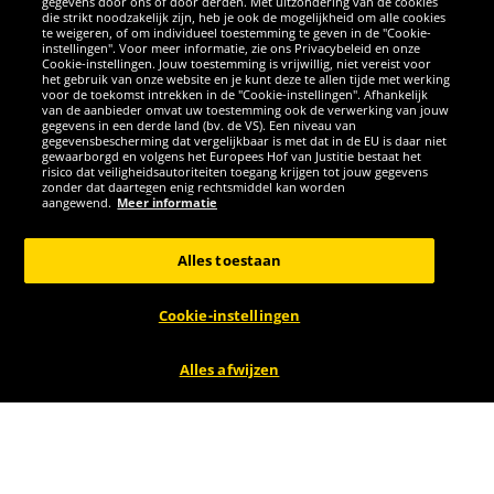
gegevens door ons of door derden. Met uitzondering van de cookies
die strikt noodzakelijk zijn, heb je ook de mogelijkheid om alle cookies
te weigeren, of om individueel toestemming te geven in de "Cookie-
instellingen". Voor meer informatie, zie ons Privacybeleid en onze
Cookie-instellingen. Jouw toestemming is vrijwillig, niet vereist voor
het gebruik van onze website en je kunt deze te allen tijde met werking
voor de toekomst intrekken in de "Cookie-instellingen". Afhankelijk
van de aanbieder omvat uw toestemming ook de verwerking van jouw
Vans
Lotto
gegevens in een derde land (bv. de VS). Een niveau van
gegevensbescherming dat vergelijkbaar is met dat in de EU is daar niet
gewaarborgd en volgens het Europees Hof van Justitie bestaat het
Vans LX Old Skool
Lotto Classic Dames
risico dat veiligheidsautoriteiten toegang krijgen tot jouw gegevens
zonder dat daartegen enig rechtsmiddel kan worden
Sneaker VN000D56B8C1
Tights grijs
aangewend.
Meer informatie
LLEV10001NET-R06-Grey
39
3
99
99
Alles toestaan
i.p.v.
105,00 €
i.p.v.
25,00 €
Bespaar:
65,01 €
Bespaar:
21,01 €
Cookie-instellingen
Alles afwijzen
-84%
-87%