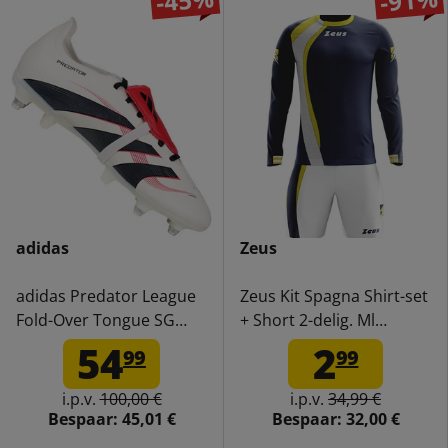
-45%
-91%
adidas
Zeus
adidas Predator League
Zeus Kit Spagna Shirt-set
Fold-Over Tongue SG
+ Short 2-delig. Ml
Heren Voetbalschoenen
blauw/wit
54
2
99
99
JP5738
i.p.v.
100,00 €
i.p.v.
34,99 €
Bespaar:
45,01 €
Bespaar:
32,00 €