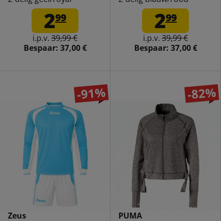
2
2
99
99
i.p.v.
39,99 €
i.p.v.
39,99 €
Bespaar:
37,00 €
Bespaar:
37,00 €
-91%
-82%
Zeus
PUMA