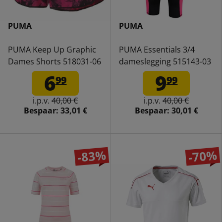
PUMA
PUMA
PUMA Keep Up Graphic
PUMA Essentials 3/4
Dames Shorts 518031-06
dameslegging 515143-03
6
9
99
99
i.p.v.
40,00 €
i.p.v.
40,00 €
Bespaar:
33,01 €
Bespaar:
30,01 €
-83%
-70%