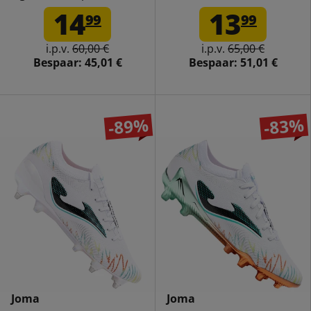
voor dames 582944-04
18
14
13
99
99
i.p.v.
60,00 €
i.p.v.
65,00 €
Bespaar:
45,01 €
Bespaar:
51,01 €
-89%
-83%
Joma
Joma