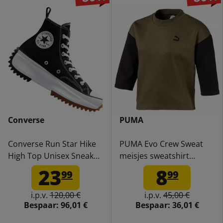
Converse
PUMA
Converse Run Star Hike
PUMA Evo Crew Sweat
High Top Unisex Sneaker
meisjes sweatshirt
166800C
592677-14
23
8
99
99
i.p.v.
120,00 €
i.p.v.
45,00 €
Bespaar:
96,01 €
Bespaar:
36,01 €