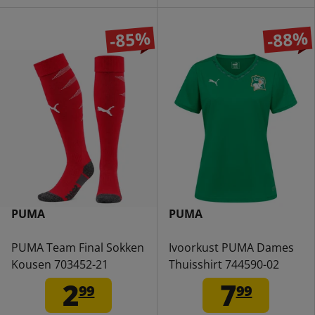
-85%
-88%
PUMA
PUMA
PUMA Team Final Sokken
Ivoorkust PUMA Dames
Kousen 703452-21
Thuisshirt 744590-02
2
7
99
99