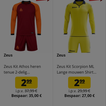
Zeus
Zeus
Zeus Kit Athos heren
Zeus Kit Scorpion ML
tenue 2-delig
Lange mouwen Shirt
granaat/oranje
geel/blauw
2
2
99
99
i.p.v.
37,99 €
i.p.v.
29,99 €
Bespaar:
35,00 €
Bespaar:
27,00 €