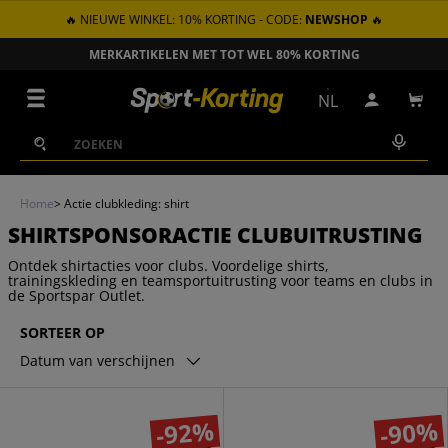
🔥 NIEUWE WINKEL: 10% KORTING - CODE:
NEWSHOP
🔥
GA NAAR INHOUD
ZONDER VERZENDKOSTEN VANAF € 100 IN NL
Menu
NL
Inloggen
Win
Zoeken
Zoeken
Home
>
Actie clubkleding: shirt
SHIRTSPONSORACTIE CLUBUITRUSTING
Ontdek shirtacties voor clubs. Voordelige shirts,
trainingskleding en teamsportuitrusting voor teams en clubs in
de Sportspar Outlet.
SORTEER OP
Datum van verschijnen
-92%
-90%