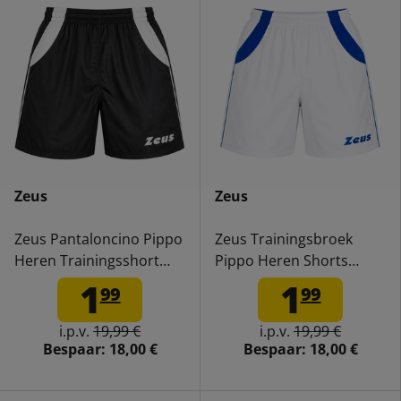
Zeus
Zeus
Zeus Pantaloncino Pippo
Zeus Trainingsbroek
Heren Trainingsshort
Pippo Heren Shorts
zwart/wit
wit/blauw
1
1
99
99
i.p.v.
19,99 €
i.p.v.
19,99 €
Bespaar:
18,00 €
Bespaar:
18,00 €