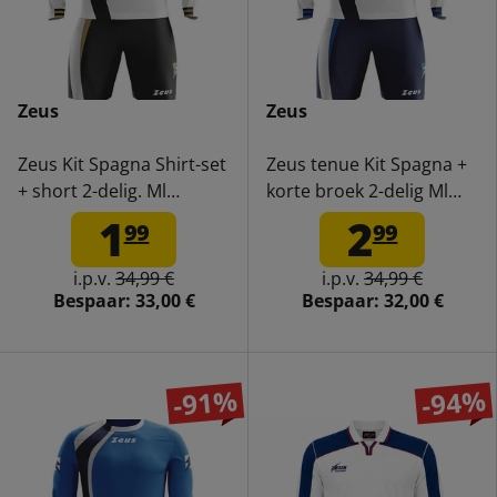
Zeus
Zeus
Zeus Kit Spagna Shirt-set
Zeus tenue Kit Spagna +
+ short 2-delig. Ml
korte broek 2-delig Ml
wit/zwart
wit/blauw
1
2
99
99
i.p.v.
34,99 €
i.p.v.
34,99 €
Bespaar:
33,00 €
Bespaar:
32,00 €
-91%
-94%