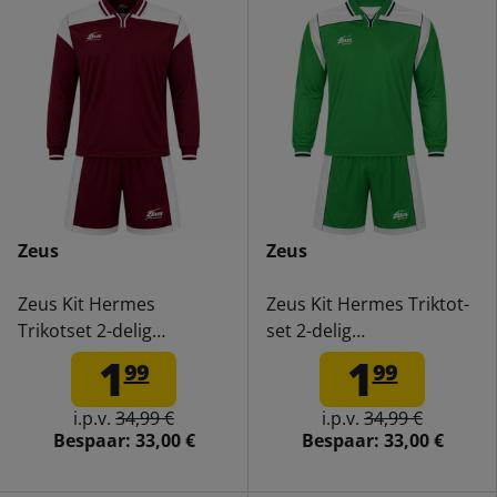
Zeus
Zeus
Zeus Kit Hermes
Zeus Kit Hermes Triktot-
Trikotset 2-delig
set 2-delig
bordeauxrood/wit/zwart
groen/wit/blauw
1
1
99
99
i.p.v.
34,99 €
i.p.v.
34,99 €
Bespaar:
33,00 €
Bespaar:
33,00 €