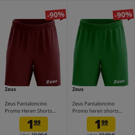
-90%
-90%
Zeus
Zeus
Zeus Pantaloncino
Zeus Pantaloncino
Promo Heren Shorts
Promo heren shorts
granaat
groen
1
1
99
99
i.p.v.
19,99 €
i.p.v.
19,99 €