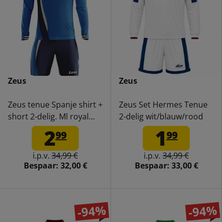
Zeus
Zeus
Zeus tenue Spanje shirt +
Zeus Set Hermes Tenue
short 2-delig. Ml royal
2-delig wit/blauw/rood
blauw
2
1
99
99
i.p.v.
34,99 €
i.p.v.
34,99 €
Bespaar:
32,00 €
Bespaar:
33,00 €
-94%
-94%