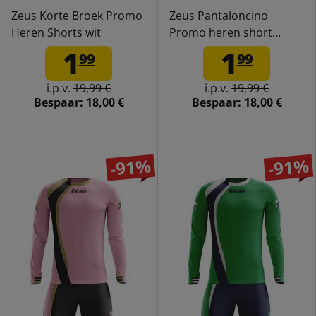
Zeus Korte Broek Promo
Zeus Pantaloncino
Heren Shorts wit
Promo heren short
blauw
1
1
99
99
i.p.v.
19,99 €
i.p.v.
19,99 €
Bespaar:
18,00 €
Bespaar:
18,00 €
-91%
-91%