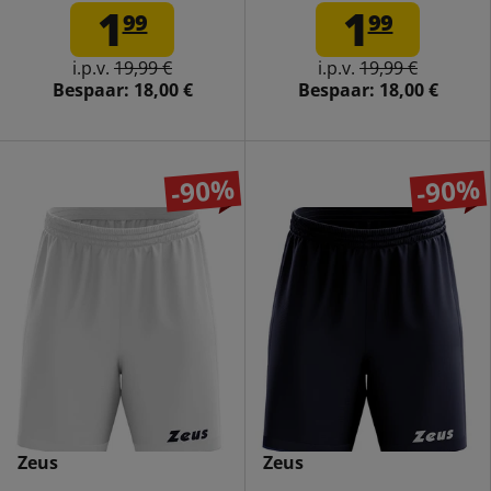
oranje
1
1
99
99
i.p.v.
19,99 €
i.p.v.
19,99 €
Bespaar:
18,00 €
Bespaar:
18,00 €
-90%
-90%
Zeus
Zeus