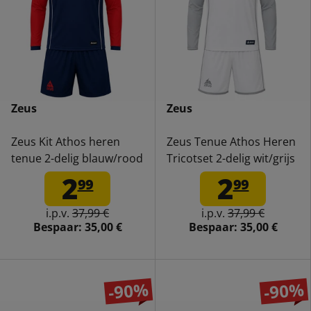
Zeus
Zeus
Zeus Kit Athos heren
Zeus Tenue Athos Heren
tenue 2-delig blauw/rood
Tricotset 2-delig wit/grijs
2
2
99
99
i.p.v.
37,99 €
i.p.v.
37,99 €
Bespaar:
35,00 €
Bespaar:
35,00 €
-90%
-90%