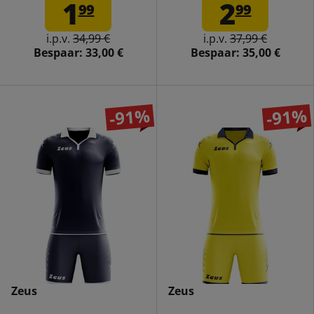
rood/wit/blauw
fluorgroen/zwart
1
2
99
99
i.p.v.
34,99 €
i.p.v.
37,99 €
Bespaar:
33,00 €
Bespaar:
35,00 €
-91%
-91%
Zeus
Zeus