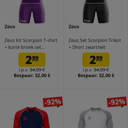
Zeus
Zeus
Zeus Kit Scorpion T-shirt
Zeus Set Scorpion Trikot
+ korte broek set
+ Short zwart/wit
paars/wit
2
2
99
99
i.p.v.
34,99 €
i.p.v.
34,99 €
Bespaar:
32,00 €
Bespaar:
32,00 €
-92%
-92%