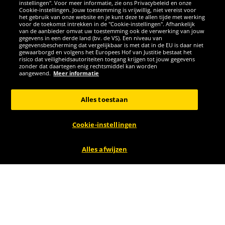
instellingen". Voor meer informatie, zie ons Privacybeleid en onze
Cookie-instellingen. Jouw toestemming is vrijwillig, niet vereist voor
het gebruik van onze website en je kunt deze te allen tijde met werking
voor de toekomst intrekken in de "Cookie-instellingen". Afhankelijk
van de aanbieder omvat uw toestemming ook de verwerking van jouw
gegevens in een derde land (bv. de VS). Een niveau van
gegevensbescherming dat vergelijkbaar is met dat in de EU is daar niet
gewaarborgd en volgens het Europees Hof van Justitie bestaat het
risico dat veiligheidsautoriteiten toegang krijgen tot jouw gegevens
zonder dat daartegen enig rechtsmiddel kan worden
aangewend.
Meer informatie
Zeus
Zeus
Zeus Kit Pippo Tricotset
Zeus Kit Pippo Trikot-Set
Alles toestaan
+ korte broek 2-delig
+ Shorts 2-delig
wit/zwart
paars/wit
2
2
Cookie-instellingen
99
99
Alles afwijzen
i.p.v.
34,99 €
i.p.v.
34,99 €
Bespaar:
32,00 €
Bespaar:
32,00 €
-91%
-91%