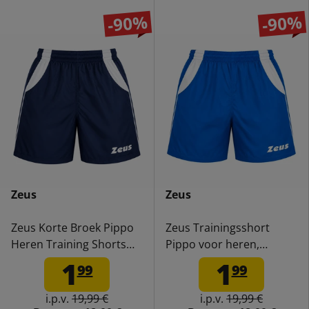
-90%
-90%
Zeus
Zeus
Zeus Korte Broek Pippo
Zeus Trainingsshort
Heren Training Shorts
Pippo voor heren,
blauw/wit
royal/bianco
1
1
99
99
i.p.v.
19,99 €
i.p.v.
19,99 €