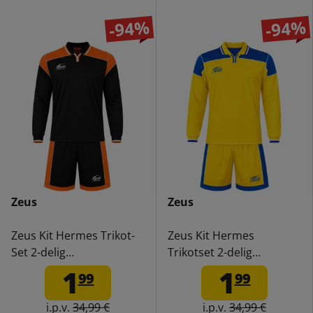
-94%
-94%
Zeus
Zeus
Zeus Kit Hermes Trikot-
Zeus Kit Hermes
Set 2-delig
Trikotset 2-delig
zwart/oranje/wit
geel/royalblauw/wit
1
1
99
99
i.p.v.
34,99 €
i.p.v.
34,99 €