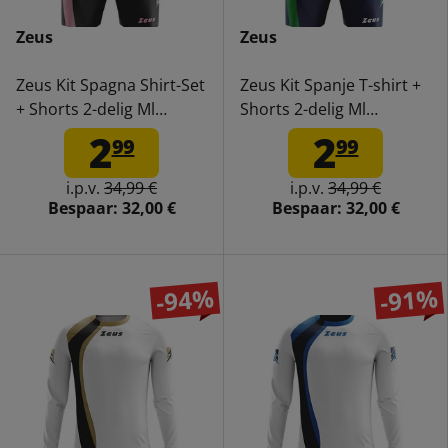
Zeus
Zeus
Zeus Kit Spagna Shirt-Set
Zeus Kit Spanje T-shirt +
+ Shorts 2-delig Ml
Shorts 2-delig Ml
roze/zwart
groen/blauw
2
2
99
99
i.p.v.
34,99 €
i.p.v.
34,99 €
Bespaar:
32,00 €
Bespaar:
32,00 €
-94%
-91%