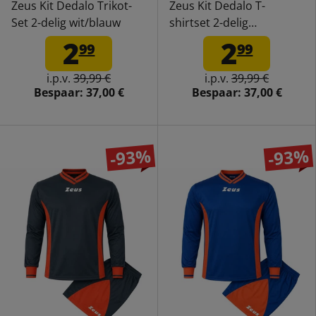
Zeus Kit Dedalo Trikot-
Zeus Kit Dedalo T-
Set 2-delig wit/blauw
shirtset 2-delig
groen/blauw
2
2
99
99
i.p.v.
39,99 €
i.p.v.
39,99 €
Bespaar:
37,00 €
Bespaar:
37,00 €
-93%
-93%