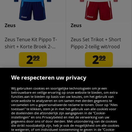
Zeus
Zeus
Zeus Tenue Kit Pippo T-
Zeus Set Trikot + Short
shirt + Korte Broek 2-
Pippo 2-teilig wit/rood
delig royal blauw
2
2
99
99
i.p.v.
34,99 €
i.p.v.
34,99 €
Bespaar:
32,00 €
Bespaar:
32,00 €
We respecteren uw privacy
Wij gebruiken cookies en soortgelijke technologieën om je een
betrouwbare en veilige ervaring op onze website te bieden, om extra
functies aan te bieden op basis van uw keuzes, om het gebruik van
-91%
-91%
onze website te analyseren en om samen met derden gegevens te
verzamelen om u gepersonaliseerde reclame te tonen. Door op "Alles
toestaan" te klikken, stem je in met het gebruik van alle cookies voor
de doeleinden die afzonderlijk zijn aangegeven in de "Cookie-
instellingen" en ons Privacybeleid en met de verwerking van uw
gegevens door ons of door derden. Met uitzondering van de cookies
die strikt noodzakelijk zijn, heb je ook de mogelijkheid om alle cookies
te weigeren, of om individueel toestemming te geven in de "Cookie-