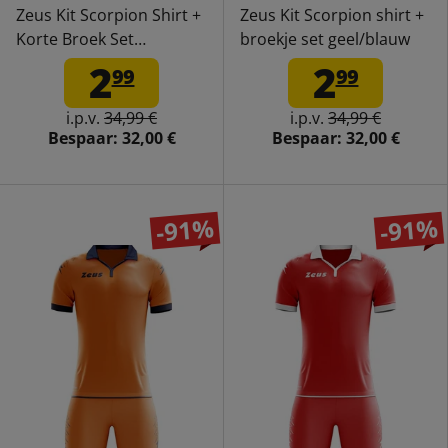
Zeus Kit Scorpion Shirt +
Zeus Kit Scorpion shirt +
Korte Broek Set
broekje set geel/blauw
blauw/wit
2
2
99
99
i.p.v.
34,99 €
i.p.v.
34,99 €
Bespaar:
32,00 €
Bespaar:
32,00 €
-91%
-91%