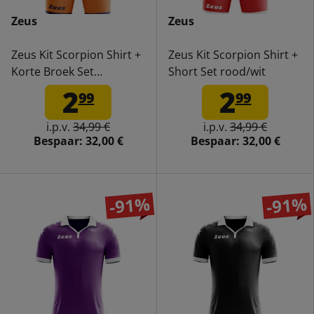
Zeus
Zeus
Zeus Kit Scorpion Shirt +
Zeus Kit Scorpion Shirt +
Korte Broek Set
Short Set rood/wit
oranje/blauw
2
2
99
99
i.p.v.
34,99 €
i.p.v.
34,99 €
Bespaar:
32,00 €
Bespaar:
32,00 €
-91%
-91%