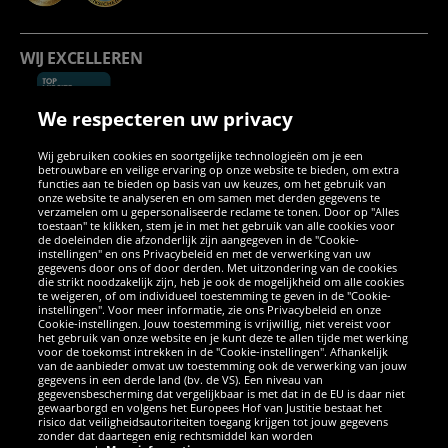
WIJ EXCELLEREN
We respecteren uw privacy
Wij gebruiken cookies en soortgelijke technologieën om je een
betrouwbare en veilige ervaring op onze website te bieden, om extra
functies aan te bieden op basis van uw keuzes, om het gebruik van
onze website te analyseren en om samen met derden gegevens te
verzamelen om u gepersonaliseerde reclame te tonen. Door op "Alles
SOCIALE MEDIA
toestaan" te klikken, stem je in met het gebruik van alle cookies voor
de doeleinden die afzonderlijk zijn aangegeven in de "Cookie-
instellingen" en ons Privacybeleid en met de verwerking van uw
Facebook
Instagram
WhatsApp
TikTok
Twitter
YouTube
gegevens door ons of door derden. Met uitzondering van de cookies
die strikt noodzakelijk zijn, heb je ook de mogelijkheid om alle cookies
te weigeren, of om individueel toestemming te geven in de "Cookie-
instellingen". Voor meer informatie, zie ons Privacybeleid en onze
APPS
Cookie-instellingen. Jouw toestemming is vrijwillig, niet vereist voor
het gebruik van onze website en je kunt deze te allen tijde met werking
voor de toekomst intrekken in de "Cookie-instellingen". Afhankelijk
van de aanbieder omvat uw toestemming ook de verwerking van jouw
gegevens in een derde land (bv. de VS). Een niveau van
gegevensbescherming dat vergelijkbaar is met dat in de EU is daar niet
gewaarborgd en volgens het Europees Hof van Justitie bestaat het
risico dat veiligheidsautoriteiten toegang krijgen tot jouw gegevens
zonder dat daartegen enig rechtsmiddel kan worden