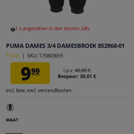
1
x
angesehen
in
den
letzten
24h.
PUMA DAMES 3/4 DAMESBROEK 852968-01
PUMA
|
SKU:
175803655
9
99
i.p.v.
40,00 €
Bespaar:
30,01 €
incl. btw, excl. verzendkosten.
MAAT