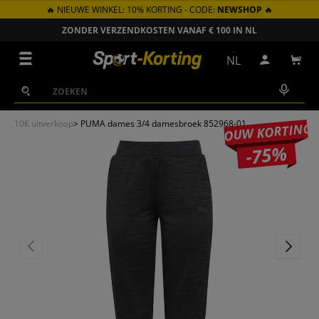
🔥 NIEUWE WINKEL: 10% KORTING - CODE:
NEWSHOP
🔥
GA NAAR INHOUD
ZONDER VERZENDKOSTEN VANAF € 100 IN NL
Menu
NL
Inloggen
Win
Zoeken
Zoeken
10€ uitverkoop
>
PUMA dames 3/4 damesbroek 852968-01
JOUW KORTING
-75%
VORIGE
VOLGEN